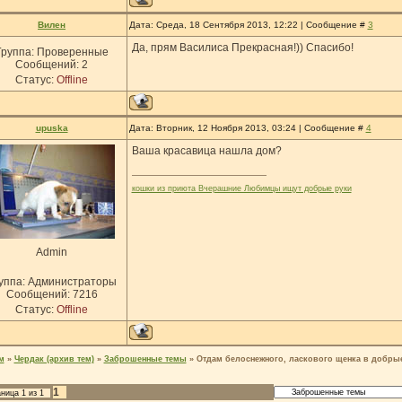
Вилен
Дата: Среда, 18 Сентября 2013, 12:22 | Сообщение #
3
Да, прям Василиса Прекрасная!)) Спасибо!
Группа: Проверенные
Сообщений:
2
Статус:
Offline
upuska
Дата: Вторник, 12 Ноября 2013, 03:24 | Сообщение #
4
Ваша красавица нашла дом?
кошки из приюта Вчерашние Любимцы ищут добрые руки
Admin
уппа: Администраторы
Сообщений:
7216
Статус:
Offline
м
»
Чердак (архив тем)
»
Заброшенные темы
»
Отдам белоснежного, ласкового щенка в добры
1
аница
1
из
1