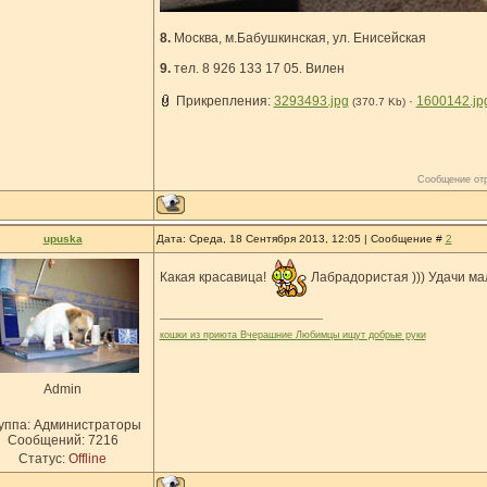
8.
Москва, м.Бабушкинская, ул. Енисейская
9.
тел. 8 926 133 17 05. Вилен
Прикрепления:
3293493.jpg
·
1600142.jp
(370.7 Kb)
Сообщение от
upuska
Дата: Среда, 18 Сентября 2013, 12:05 | Сообщение #
2
Какая красавица!
Лабрадористая ))) Удачи м
кошки из приюта Вчерашние Любимцы ищут добрые руки
Admin
уппа: Администраторы
Сообщений:
7216
Статус:
Offline