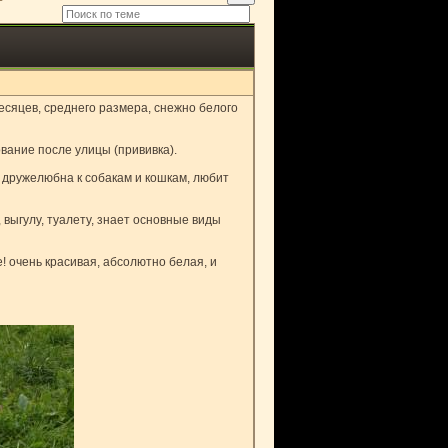
месяцев, среднего размера, снежно белого
вание после улицы (прививка).
, дружелюбна к собакам и кошкам, любит
 выгулу, туалету, знает основные виды
! очень красивая, абсолютно белая, и