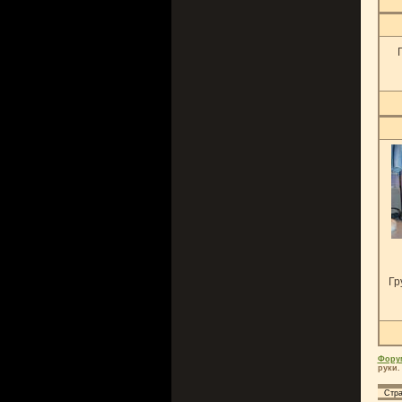
Гр
Фору
руки.
Стр