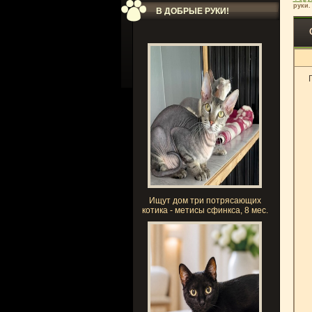
руки.
В ДОБРЫЕ РУКИ!
Ищут дом три потрясающих
котика - метисы сфинкса, 8 мес.