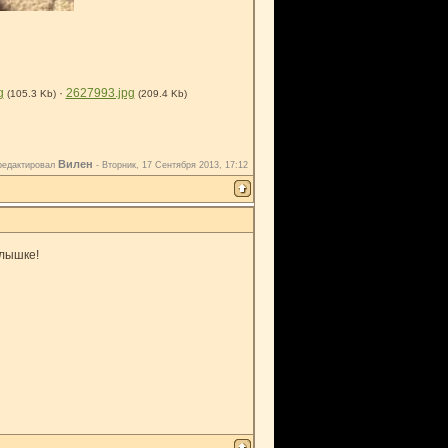
g
·
2627993.jpg
(105.3 Kb)
(209.4 Kb)
Вилен
редактировал
-
Вторник, 17 Сентября 2013, 17:12
алышке!