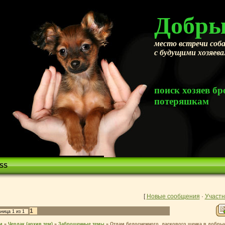
Добры
место встречи соба
с будущими хозяев
поиск хозяев 
потеряшкам
SS
[
Новые сообщения
·
Участн
1
аница
1
из
1
м
»
Чердак (архив тем)
»
Заброшенные темы
»
Отдам белоснежного, ласкового щенка в добры