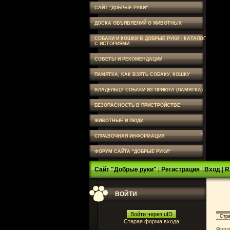
САЙТ "ДОБРЫЕ РУКИ"
ДОСКА ОБЪЯВЛЕНИЙ О ЖИВОТНЫХ
СОБАКИ И КОШКИ В ДОБРЫЕ РУКИ - КАТАЛОГ
С ИСТОРИЯМИ
СОВЕТЫ И РЕКОМЕНДАЦИИ
ПАМЯТКА, КАК ВЗЯТЬ СОБАКУ, КОШКУ
ВЛАДЕЛЬЦУ СОБАКИ ИЗ ПРИЮТА (ПАМЯТКА)
БЕЗОПАСНОСТЬ В ПРИСТРОЙСТВЕ
ЖИВОТНЫЕ И ЛЮДИ
СПРАВОЧНАЯ ИНФОРМАЦИЯ
ФОРУМ САЙТА "ДОБРЫЕ РУКИ"
Сайт "Добрые руки"
|
Регистрация
|
Вход
|
R
ВОЙТИ
Войти через uID
Стр
Старая форма входа
Фору