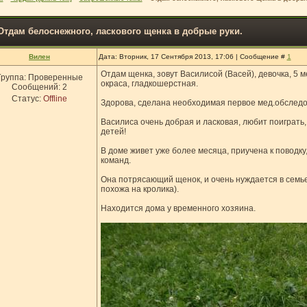
Отдам белоснежного, ласкового щенка в добрые руки.
Вилен
Дата: Вторник, 17 Сентября 2013, 17:06 | Сообщение #
1
Отдам щенка, зовут Василисой (Васей), девочка, 5 
Группа: Проверенные
окраса, гладкошерстная.
Сообщений:
2
Статус:
Offline
Здорова, сделана необходимая первое мед.обследо
Василиса очень добрая и ласковая, любит поиграть
детей!
В доме живет уже более месяца, приучена к поводку,
команд.
Она потрясающий щенок, и очень нуждается в семье
похожа на кролика).
Находится дома у временного хозяина.