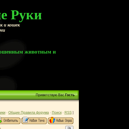
е Руки
к и кошек
ами
брошенным животным и
Приветствую Вас
Гость
ики
·
Общие Правила форума
·
Поиск
·
RSS
]
е