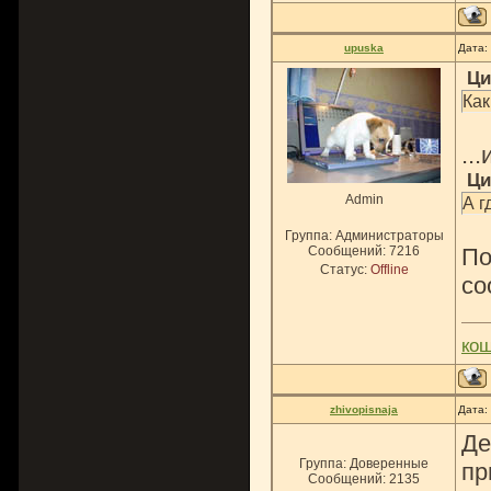
upuska
Дата:
Ци
Как
..
Ци
Admin
А г
Группа: Администраторы
Сообщений:
7216
По
Статус:
Offline
со
ко
zhivopisnaja
Дата:
Де
Группа: Доверенные
пр
Сообщений:
2135