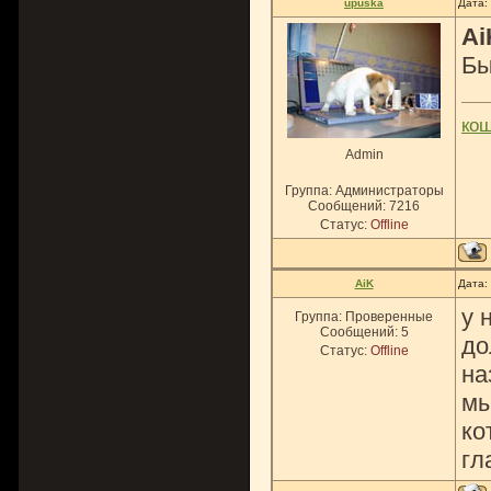
upuska
Дата:
Ai
Бы
ко
Admin
Группа: Администраторы
Сообщений:
7216
Статус:
Offline
AiK
Дата:
у 
Группа: Проверенные
Сообщений:
5
до
Статус:
Offline
на
мы
ко
гл