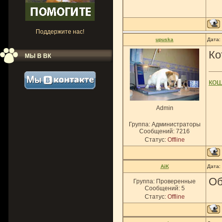
Поддержите нас!
upuska
Дата:
Ко
МЫ В ВК
ко
Admin
Группа: Администраторы
Сообщений:
7216
Статус:
Offline
AiK
Дата:
Об
Группа: Проверенные
Сообщений:
5
Статус:
Offline