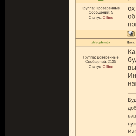
ох
Группа: Проверенные
Сообщений:
5
об
Статус:
Offline
по
zhivopisnaja
Дата:
Ка
Группа: Доверенные
бу
Сообщений:
2135
вы
Статус:
Offline
Ин
на
Буд
доб
ваш
нуж
Ии