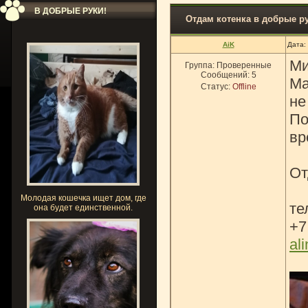
В ДОБРЫЕ РУКИ!
Отдам котенка в добрые р
AiK
Дата:
Ми
Группа: Проверенные
Сообщений:
5
Ма
Статус:
Offline
не
По
вр
От
Молодая кошечка ищет дом, где
те
она будет единственной.
+7
al