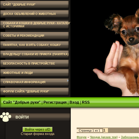
САЙТ "ДОБРЫЕ РУКИ"
ДОСКА ОБЪЯВЛЕНИЙ О ЖИВОТНЫХ
СОБАКИ И КОШКИ В ДОБРЫЕ РУКИ - КАТАЛОГ
С ИСТОРИЯМИ
СОВЕТЫ И РЕКОМЕНДАЦИИ
ПАМЯТКА, КАК ВЗЯТЬ СОБАКУ, КОШКУ
ВЛАДЕЛЬЦУ СОБАКИ ИЗ ПРИЮТА (ПАМЯТКА)
БЕЗОПАСНОСТЬ В ПРИСТРОЙСТВЕ
ЖИВОТНЫЕ И ЛЮДИ
СПРАВОЧНАЯ ИНФОРМАЦИЯ
ФОРУМ САЙТА "ДОБРЫЕ РУКИ"
Сайт "Добрые руки"
|
Регистрация
|
Вход
|
RSS
ВОЙТИ
Войти через uID
1
Страница
1
из
1
Старая форма входа
Форум
»
Чердак (архив тем)
»
Заброшенны