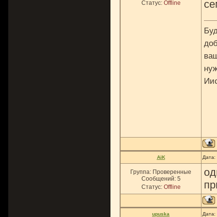
се
Статус:
Offline
Буд
доб
ваш
нуж
Ии
AiK
Дата:
од
Группа: Проверенные
Сообщений:
5
пр
Статус:
Offline
upuska
Дата: