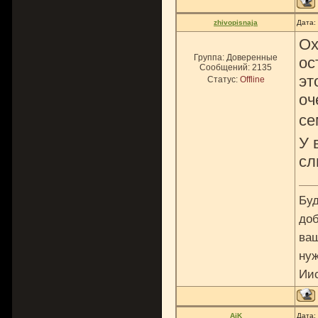
zhivopisnaja
Дата:
Ох
Группа: Доверенные
ос
Сообщений:
2135
эт
Статус:
Offline
оч
се
У 
сл
Буд
доб
ваш
нуж
Ии
AiK
Дата: