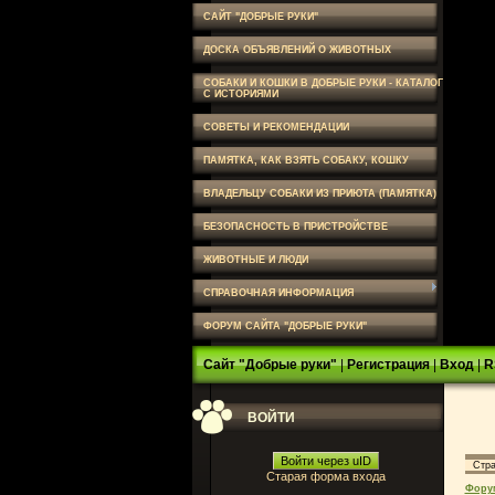
САЙТ "ДОБРЫЕ РУКИ"
ДОСКА ОБЪЯВЛЕНИЙ О ЖИВОТНЫХ
СОБАКИ И КОШКИ В ДОБРЫЕ РУКИ - КАТАЛОГ
С ИСТОРИЯМИ
СОВЕТЫ И РЕКОМЕНДАЦИИ
ПАМЯТКА, КАК ВЗЯТЬ СОБАКУ, КОШКУ
ВЛАДЕЛЬЦУ СОБАКИ ИЗ ПРИЮТА (ПАМЯТКА)
БЕЗОПАСНОСТЬ В ПРИСТРОЙСТВЕ
ЖИВОТНЫЕ И ЛЮДИ
СПРАВОЧНАЯ ИНФОРМАЦИЯ
ФОРУМ САЙТА "ДОБРЫЕ РУКИ"
Сайт "Добрые руки"
|
Регистрация
|
Вход
|
R
ВОЙТИ
Войти через uID
Стр
Старая форма входа
Фору