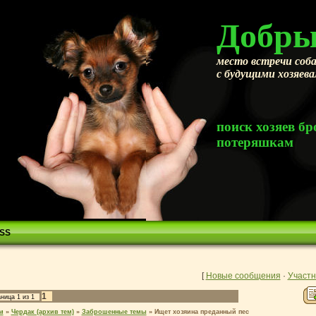
Добры
место встречи соба
с будущими хозяев
поиск хозяев 
потеряшкам
SS
[
Новые сообщения
·
Участн
1
аница
1
из
1
м
»
Чердак (архив тем)
»
Заброшенные темы
»
Ищет хозяина преданный пес