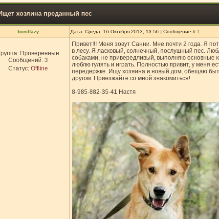
Ищет хозяина преданный пес
boniffazy
Дата: Среда, 16 Октября 2013, 13:56 | Сообщение #
1
Привет!!! Меня зовут Санни. Мне почти 2 года. Я п
в лесу. Я ласковый, солнечный, послушный пес. Люб
Группа: Проверенные
собаками, не привередливый, выполняю основные к
Сообщений:
3
люблю гулять и играть. Полностью привит, у меня ес
Статус:
Offline
передержке. Ищу хозяина и новый дом, обещаю бы
другом. Приезжайте со мной знакомиться!
8-985-882-35-41 Настя