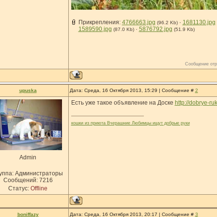
Прикрепления:
4766663.jpg
·
1681130.jpg
(96.2 Kb)
1589590.jpg
·
5876792.jpg
(87.0 Kb)
(51.9 Kb)
Сообщение отр
upuska
Дата: Среда, 16 Октября 2013, 15:29 | Сообщение #
2
Есть уже такое объявление на Доске
http://dobrye-ruk
кошки из приюта Вчерашние Любимцы ищут добрые руки
Admin
уппа: Администраторы
Сообщений:
7216
Статус:
Offline
boniffazy
Дата: Среда, 16 Октября 2013, 20:17 | Сообщение #
3