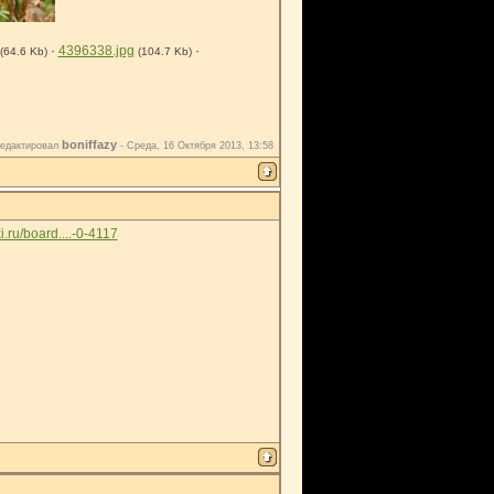
·
4396338.jpg
·
(64.6 Kb)
(104.7 Kb)
boniffazy
едактировал
-
Среда, 16 Октября 2013, 13:58
i.ru/board....-0-4117