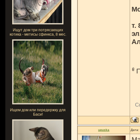
Мо
т.
Ищут дом три потрясающих
эл
котика - метисы сфинкса, 8 мес.
Ал
С
Ищем дом или передержку для
Баси!
upuska
Дата:
Ма