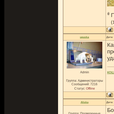
(
upuska
Дата:
Ка
пр
уд
ко
Admin
Группа: Администраторы
Сообщений:
7216
Статус:
Offline
Aliska
Дата:
Бо
Группа: Проверенные