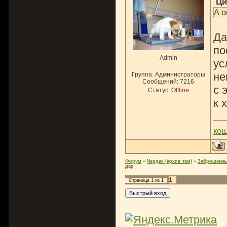
Ци
А о
Да
по
Admin
ус
не
Группа: Администраторы
Сообщений:
7216
с 
Статус:
Offline
к 
ко
Форум
»
Чердак (архив тем)
»
Заброшенны
дар
1
Страница
1
из
1