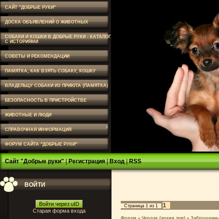
САЙТ "ДОБРЫЕ РУКИ"
ДОСКА ОБЪЯВЛЕНИЙ О ЖИВОТНЫХ
СОБАКИ И КОШКИ В ДОБРЫЕ РУКИ - КАТАЛОГ
С ИСТОРИЯМИ
СОВЕТЫ И РЕКОМЕНДАЦИИ
ПАМЯТКА, КАК ВЗЯТЬ СОБАКУ, КОШКУ
ВЛАДЕЛЬЦУ СОБАКИ ИЗ ПРИЮТА (ПАМЯТКА)
БЕЗОПАСНОСТЬ В ПРИСТРОЙСТВЕ
ЖИВОТНЫЕ И ЛЮДИ
СПРАВОЧНАЯ ИНФОРМАЦИЯ
ФОРУМ САЙТА "ДОБРЫЕ РУКИ"
Сайт "Добрые руки"
|
Регистрация
|
Вход
|
RSS
ВОЙТИ
Войти через uID
1
Страница
1
из
1
Старая форма входа
Форум
»
Чердак (архив тем)
»
Заброшенны