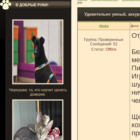
дар
В ДОБРЫЕ РУКИ!
Удивительно умный, аккур
Aliska
Дата:
От
Группа: Проверенные
Сообщений:
52
Статус:
Offline
Бе
ме
Пи
Иг
шу
Чернушка: та, кто научит ценить
ни
доверие.
че
Ще
ко
пр