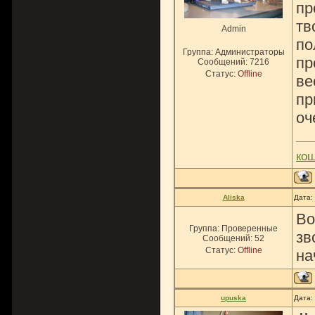
пр
тв
Admin
по
Группа: Администраторы
пр
Сообщений:
7216
Статус:
Offline
ве
пр
оч
ко
Aliska
Дата:
Во
Группа: Проверенные
зв
Сообщений:
52
Статус:
Offline
на
upuska
Дата: