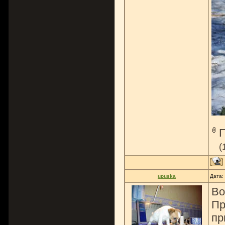
(
upuska
Дата:
Во
Пр
пр