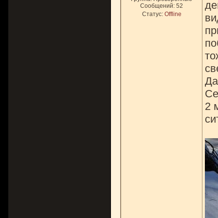
де
Сообщений:
52
Статус:
Offline
ви
пр
по
то
св
Да
Се
2 
си