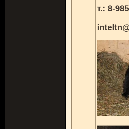
т.: 8-9
inteltn