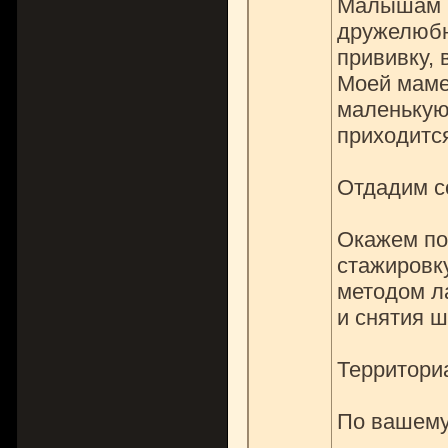
Малышам п
дружелюбн
прививку, 
Моей маме 
маленькую 
приходится
Отдадим со
Окажем по
стажировку
методом л
и снятия ш
Территориа
По вашему