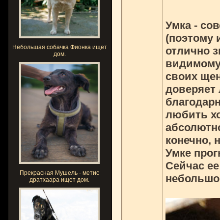
Умка - со
(поэтому 
Небольшая собачка Фионка ищет
отлично з
дом.
видимому,
своих щен
доверяет 
благодарн
любить хо
абсолютно
конечно, 
Умке прог
Сейчас ее
Прекрасная Мушель - метис
небольшой
дратхаара ищет дом.