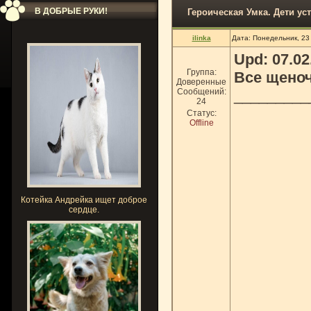
В ДОБРЫЕ РУКИ!
Героическая Умка. Дети ус
ilinka
Дата: Понедельник, 23
Upd: 07.02
Группа:
Все щеноч
Доверенные
Сообщений:
_________
24
Статус:
Offline
Котейка Андрейка ищет доброе
сердце.