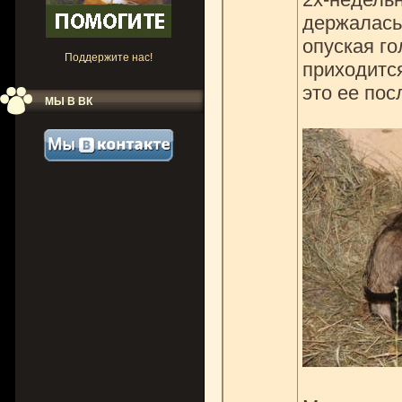
держалась 
опуская го
Поддержите нас!
приходится
это ее пос
МЫ В ВК