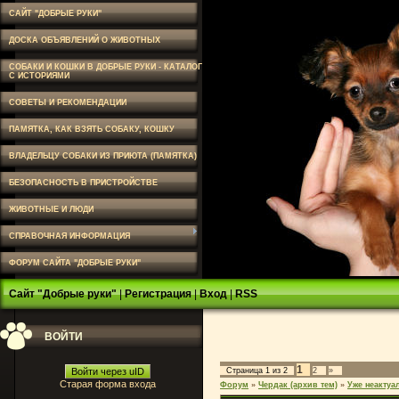
САЙТ "ДОБРЫЕ РУКИ"
ДОСКА ОБЪЯВЛЕНИЙ О ЖИВОТНЫХ
СОБАКИ И КОШКИ В ДОБРЫЕ РУКИ - КАТАЛОГ
С ИСТОРИЯМИ
СОВЕТЫ И РЕКОМЕНДАЦИИ
ПАМЯТКА, КАК ВЗЯТЬ СОБАКУ, КОШКУ
ВЛАДЕЛЬЦУ СОБАКИ ИЗ ПРИЮТА (ПАМЯТКА)
БЕЗОПАСНОСТЬ В ПРИСТРОЙСТВЕ
ЖИВОТНЫЕ И ЛЮДИ
СПРАВОЧНАЯ ИНФОРМАЦИЯ
ФОРУМ САЙТА "ДОБРЫЕ РУКИ"
Сайт "Добрые руки"
|
Регистрация
|
Вход
|
RSS
ВОЙТИ
1
Войти через uID
Страница
1
из
2
2
»
Старая форма входа
Форум
»
Чердак (архив тем)
»
Уже неактуа