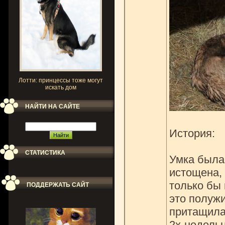
Лотти: принцессы тоже могут
искать дом
НАЙТИ НА САЙТЕ
История:
СТАТИСТИКА
Умка была
истощена, 
только бы 
ПОДДЕРЖАТЬ САЙТ
это полужи
притащила 
2х-недельн