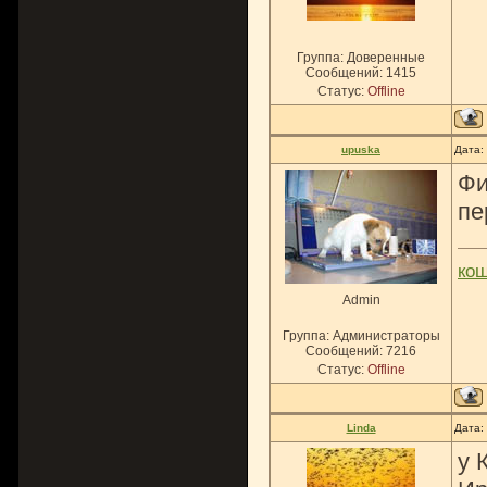
Группа: Доверенные
Сообщений:
1415
Статус:
Offline
upuska
Дата:
Фи
пе
ко
Admin
Группа: Администраторы
Сообщений:
7216
Статус:
Offline
Linda
Дата:
у 