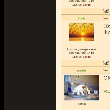
Сообщений:
7216
Статус:
Offline
Linda
Дата:
св
Фи
Группа: Доверенные
Сообщений:
1415
Статус:
Offline
upuska
Дата:
ОК
ко
Admin