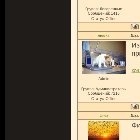
Группа: Доверенные
Сообщений:
1415
Статус:
Offline
upuska
Дата:
Из
пр
ко
Admin
Группа: Администраторы
Сообщений:
7216
Статус:
Offline
Linda
Дата:
Фи