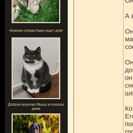
Он
А 
Он
Нежная собака Кари ищет дом!
ма
со
Он
до
он
сн
ше
Добрая кошечка Мыша в поисках
Ко
дома
Ег
по
гр