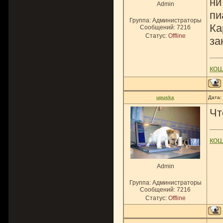
ни
Admin
пи
Группа: Администраторы
Ка
Сообщений:
7216
Статус:
Offline
за
ко
upuska
Дата:
Чт
ко
Admin
Группа: Администраторы
Сообщений:
7216
Статус:
Offline