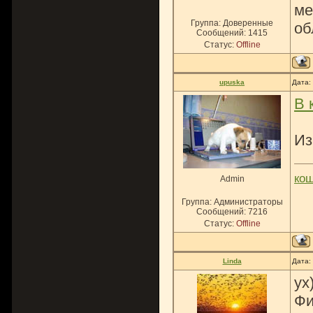
ме
Группа: Доверенные
об
Сообщений:
1415
Статус:
Offline
upuska
Дата:
В 
Из
ко
Admin
Группа: Администраторы
Сообщений:
7216
Статус:
Offline
Linda
Дата:
ух
Фи