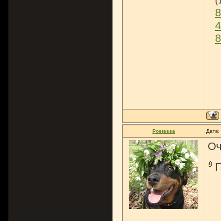
(
8
4
8
Poetessa
Дата:
Оч