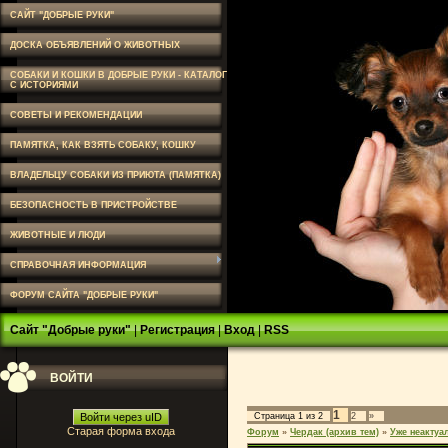
САЙТ "ДОБРЫЕ РУКИ"
ДОСКА ОБЪЯВЛЕНИЙ О ЖИВОТНЫХ
СОБАКИ И КОШКИ В ДОБРЫЕ РУКИ - КАТАЛОГ
С ИСТОРИЯМИ
СОВЕТЫ И РЕКОМЕНДАЦИИ
ПАМЯТКА, КАК ВЗЯТЬ СОБАКУ, КОШКУ
ВЛАДЕЛЬЦУ СОБАКИ ИЗ ПРИЮТА (ПАМЯТКА)
БЕЗОПАСНОСТЬ В ПРИСТРОЙСТВЕ
ЖИВОТНЫЕ И ЛЮДИ
СПРАВОЧНАЯ ИНФОРМАЦИЯ
ФОРУМ САЙТА "ДОБРЫЕ РУКИ"
Сайт "Добрые руки"
|
Регистрация
|
Вход
|
RSS
ВОЙТИ
1
Войти через uID
Страница
1
из
2
2
»
Старая форма входа
Форум
»
Чердак (архив тем)
»
Уже неактуа