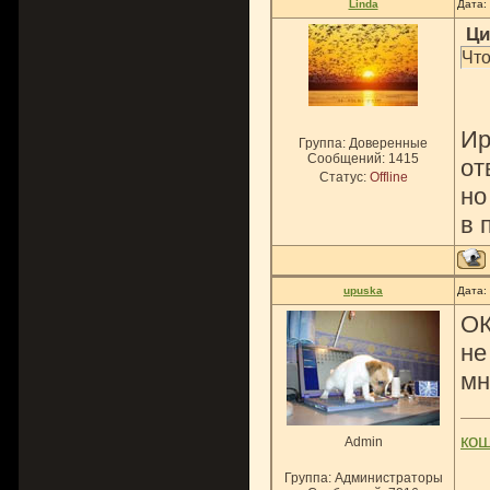
Linda
Дата:
Ци
Что
Ир
Группа: Доверенные
Сообщений:
1415
от
Статус:
Offline
но
в 
upuska
Дата:
ОК
не
мн
ко
Admin
Группа: Администраторы