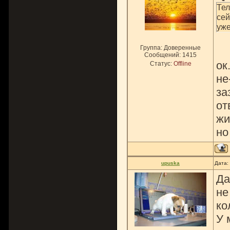
Тел
сей
уже
Группа: Доверенные
Сообщений:
1415
ок
Статус:
Offline
не
за
от
жи
но
upuska
Дата:
Да
не
ко
У 