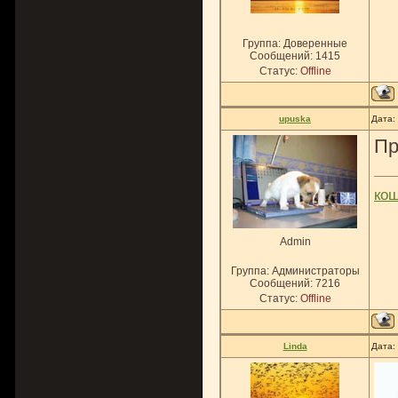
Группа: Доверенные
Сообщений:
1415
Статус:
Offline
upuska
Дата:
Пр
ко
Admin
Группа: Администраторы
Сообщений:
7216
Статус:
Offline
Linda
Дата: