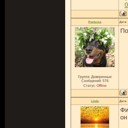
0
Poetessa
Дата:
По
Группа: Доверенные
Сообщений:
576
Статус:
Offline
Linda
Дата:
Фи
он