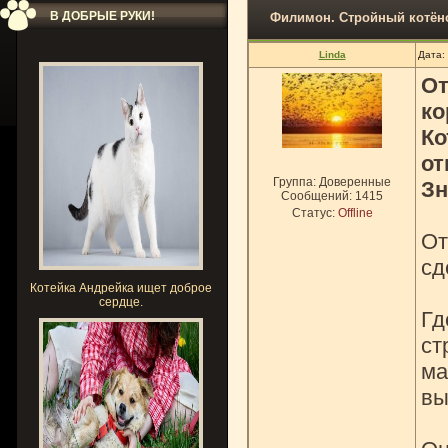
В ДОБРЫЕ РУКИ!
Филимон. Стройный котёно
Linda
Дата:
От
ко
Ко
от
Группа: Доверенные
Зн
Сообщений:
1415
Статус:
Offline
От
сд
Котейка Андрейка ищет доброе
сердце.
Гд
ст
ма
вы