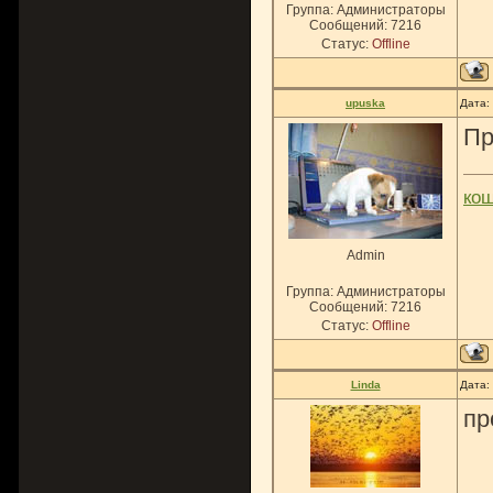
Группа: Администраторы
Сообщений:
7216
Статус:
Offline
upuska
Дата:
Пр
ко
Admin
Группа: Администраторы
Сообщений:
7216
Статус:
Offline
Linda
Дата:
пр