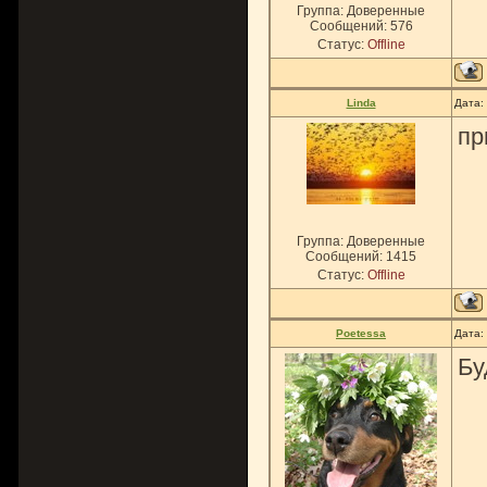
Группа: Доверенные
Сообщений:
576
Статус:
Offline
Linda
Дата:
пр
Группа: Доверенные
Сообщений:
1415
Статус:
Offline
Poetessa
Дата:
Бу