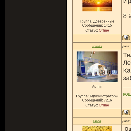
Ир
8 
Группа: Доверенные
Сообщений:
1415
Статус:
Offline
upuska
Дата:
Те
Ле
Ка
за
Admin
ко
Группа: Администраторы
Сообщений:
7216
Статус:
Offline
Linda
Дата:
Qu