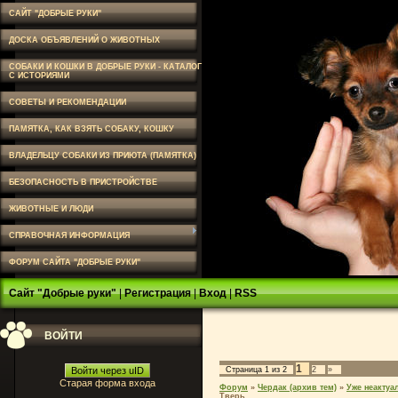
САЙТ "ДОБРЫЕ РУКИ"
ДОСКА ОБЪЯВЛЕНИЙ О ЖИВОТНЫХ
СОБАКИ И КОШКИ В ДОБРЫЕ РУКИ - КАТАЛОГ
С ИСТОРИЯМИ
СОВЕТЫ И РЕКОМЕНДАЦИИ
ПАМЯТКА, КАК ВЗЯТЬ СОБАКУ, КОШКУ
ВЛАДЕЛЬЦУ СОБАКИ ИЗ ПРИЮТА (ПАМЯТКА)
БЕЗОПАСНОСТЬ В ПРИСТРОЙСТВЕ
ЖИВОТНЫЕ И ЛЮДИ
СПРАВОЧНАЯ ИНФОРМАЦИЯ
ФОРУМ САЙТА "ДОБРЫЕ РУКИ"
Сайт "Добрые руки"
|
Регистрация
|
Вход
|
RSS
ВОЙТИ
1
Войти через uID
Страница
1
из
2
2
»
Старая форма входа
Форум
»
Чердак (архив тем)
»
Уже неактуа
Тверь.