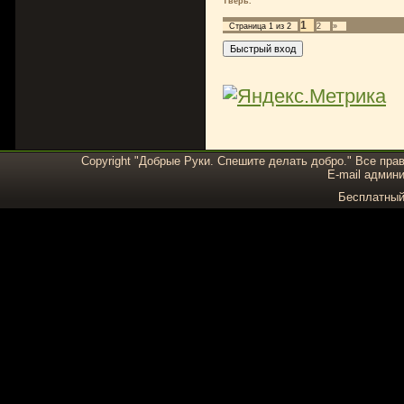
Тверь.
1
Страница
1
из
2
2
»
Copyright "Добрые Руки. Спешите делать добро." Все пра
E-mail админи
Бесплатны