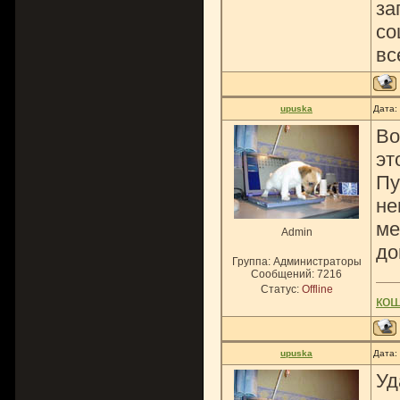
за
со
вс
upuska
Дата:
Во
эт
Пу
не
ме
Admin
до
Группа: Администраторы
Сообщений:
7216
Статус:
Offline
ко
upuska
Дата:
Уд