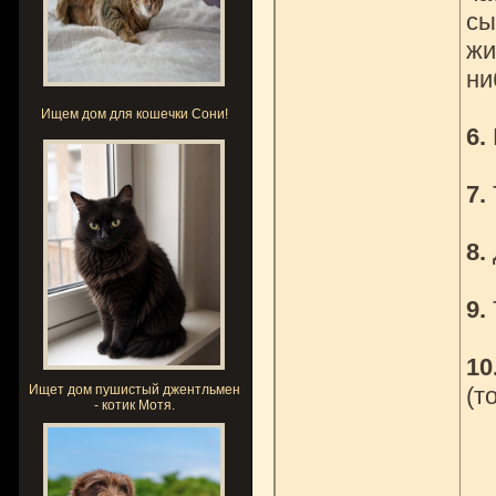
сы
жи
ни
Ищем дом для кошечки Сони!
6.
7.
8.
9.
10
Ищет дом пушистый джентльмен
(т
- котик Мотя.