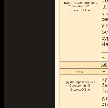
от
Группа: Администраторы
"д
Сообщений:
7216
Статус:
Offline
кт
се
у 
Бе
су
Не
ко
Kathy
Дата:
ну
Группа: Проверенные
бы
Сообщений:
39
Статус:
Offline
бы
ул
ст