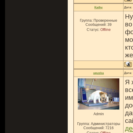
Kathy
Дата:
Ну
Группа: Проверенные
во
Сообщений:
39
Статус:
Offline
фо
мо
кт
же
upuska
Дата:
Я 
вс
им
до
да
Admin
са
Группа: Администраторы
де
Сообщений:
7216