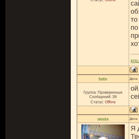
Статус:
Offline
са
об
то
по
пр
хо
ко
Kathy
Дата:
ой
Группа: Проверенные
се
Сообщений:
39
Статус:
Offline
upuska
Дата:
Я 
Тв