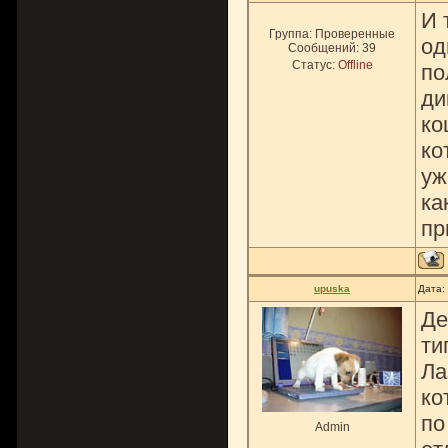
И 
Группа: Проверенные
од
Сообщений:
39
Статус:
Offline
по
ди
ко
ко
уж
ка
пр
upuska
Дата:
Де
ти
Ла
ко
по
Admin