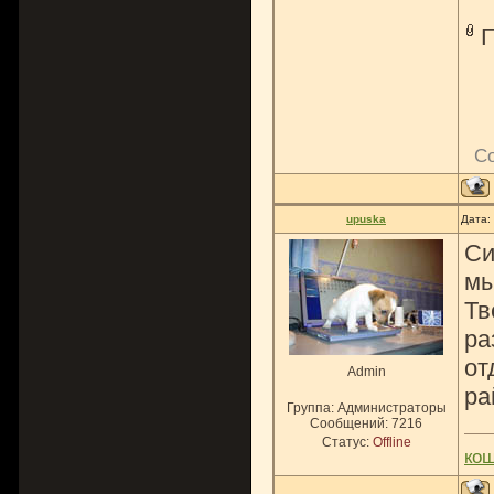
С
upuska
Дата:
Си
мы
Тв
ра
от
Admin
ра
Группа: Администраторы
Сообщений:
7216
Статус:
Offline
ко