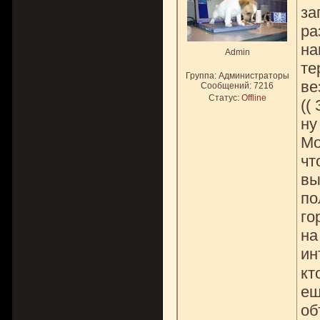
за
ра
на
Admin
те
Группа: Администраторы
ве
Сообщений:
7216
Статус:
Offline
((
ну
Мо
чт
вы
по
го
на
ин
кт
ещ
об