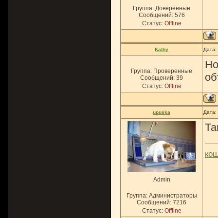
Группа: Доверенные
Сообщений:
576
Статус:
Offline
Kathy
Дата:
Но
Группа: Проверенные
об
Сообщений:
39
Статус:
Offline
upuska
Дата:
Та
ко
Admin
Группа: Администраторы
Сообщений:
7216
Статус:
Offline