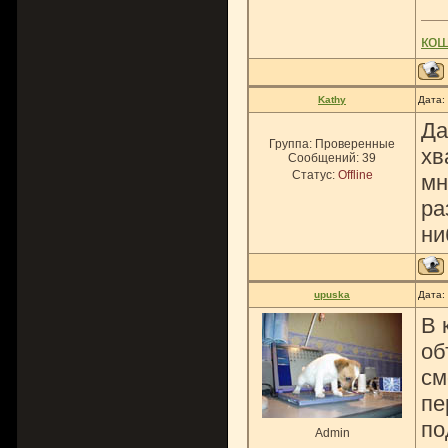
ко
Kathy
Дата:
Да
Группа: Проверенные
хв
Сообщений:
39
Статус:
Offline
мн
ра
ни
upuska
Дата:
В 
об
см
пе
по
Admin