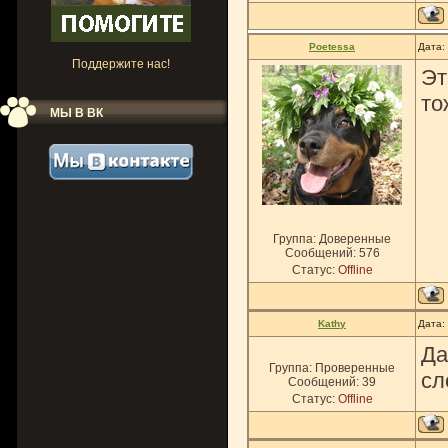
Poetessa
Дата:
Поддержите нас!
Эт
то
МЫ В ВК
Группа: Доверенные
Сообщений:
576
Статус:
Offline
Kathy
Дата:
Да
Группа: Проверенные
сл
Сообщений:
39
Статус:
Offline