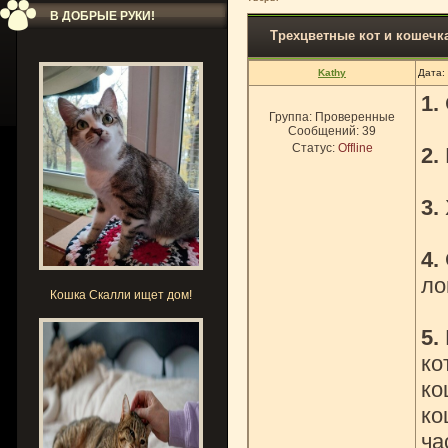
В ДОБРЫЕ РУКИ!
Трехцветные кот и кошечка 
Kathy
Дата:
1.
Группа: Проверенные
Сообщений:
39
Статус:
Offline
2.
3.
4.
ло
Кошка Скалли ищет дом!
5.
ко
ко
ко
ча