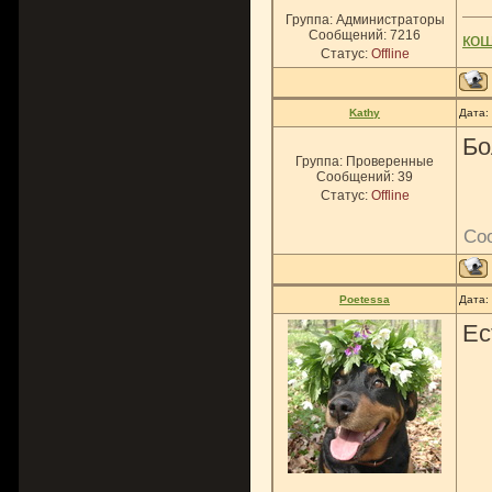
Группа: Администраторы
Сообщений:
7216
ко
Статус:
Offline
Kathy
Дата:
Бо
Группа: Проверенные
Сообщений:
39
Статус:
Offline
Со
Poetessa
Дата:
Ес