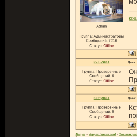
мо
ко
Admin
Группа: Администраторы
Сообщений:
7216
Статус:
Offline
Kathy9661
Дата:
Он
Группа: Проверенные
Сообщений:
6
Пр
Статус:
Offline
Kathy9661
Дата:
Кс
Группа: Проверенные
Сообщений:
6
по
Статус:
Offline
Форум
»
Чердак (архив тем)
»
Уже неактуа