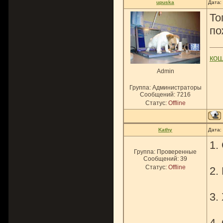
upuska
Дата:
То
по
ко
Admin
Группа: Администраторы
Сообщений:
7216
Статус:
Offline
Kathy
Дата:
1.
Группа: Проверенные
Сообщений:
39
Статус:
Offline
2.
3.
4.