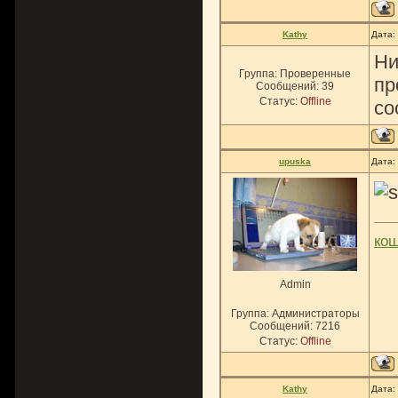
Kathy
Дата:
Ни
Группа: Проверенные
пр
Сообщений:
39
Статус:
Offline
со
upuska
Дата:
ко
Admin
Группа: Администраторы
Сообщений:
7216
Статус:
Offline
Kathy
Дата: