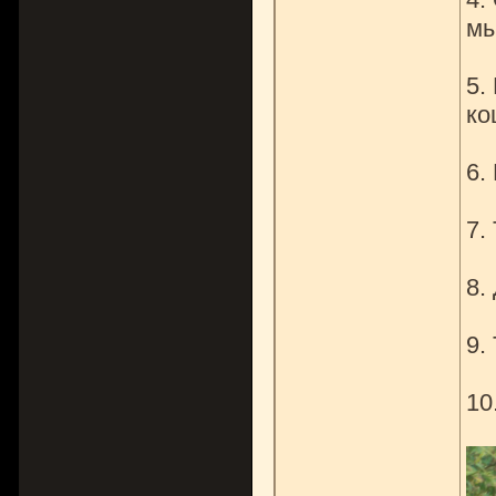
мы
5.
ко
6.
7.
8.
9.
10