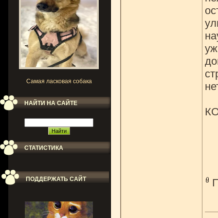
ос
ул
на
уж
до
ст
Самая ласковая собака
не
НАЙТИ НА САЙТЕ
КО
СТАТИСТИКА
ПОДДЕРЖАТЬ САЙТ