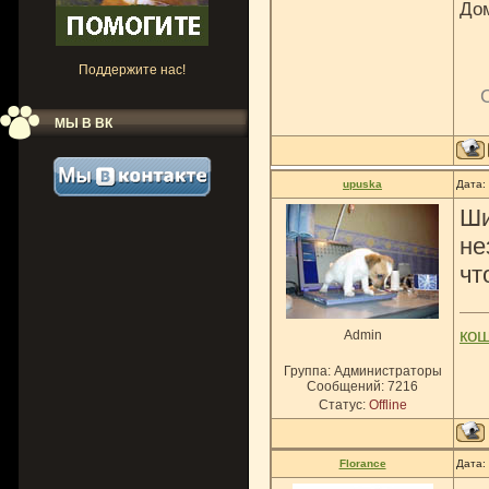
До
Поддержите нас!
МЫ В ВК
upuska
Дата:
Ши
не
чт
ко
Admin
Группа: Администраторы
Сообщений:
7216
Статус:
Offline
Florance
Дата: