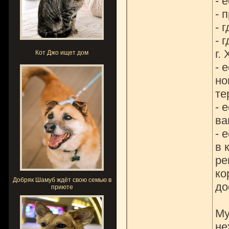
- 
- 
- 
- 
г.
Кот Джо ищет дом
- 
но
те
- 
ва
- 
в 
ре
ко
Добряк Шамуб ждёт свою семью в
до
приюте
Му
не