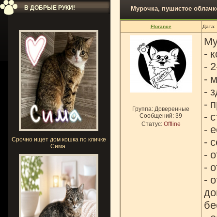
В ДОБРЫЕ РУКИ!
Мурочка, пушистое облачк
Florance
Дата:
Му
- 
- 
- 
- 
- 
Группа: Доверенные
- 
Сообщений:
39
Статус:
Offline
- 
Срочно ищет дом кошка по кличке
- 
Сима.
- 
- 
- 
до
бе