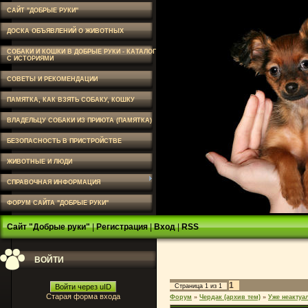
САЙТ "ДОБРЫЕ РУКИ"
ДОСКА ОБЪЯВЛЕНИЙ О ЖИВОТНЫХ
СОБАКИ И КОШКИ В ДОБРЫЕ РУКИ - КАТАЛОГ
С ИСТОРИЯМИ
СОВЕТЫ И РЕКОМЕНДАЦИИ
ПАМЯТКА, КАК ВЗЯТЬ СОБАКУ, КОШКУ
ВЛАДЕЛЬЦУ СОБАКИ ИЗ ПРИЮТА (ПАМЯТКА)
БЕЗОПАСНОСТЬ В ПРИСТРОЙСТВЕ
ЖИВОТНЫЕ И ЛЮДИ
СПРАВОЧНАЯ ИНФОРМАЦИЯ
ФОРУМ САЙТА "ДОБРЫЕ РУКИ"
Сайт "Добрые руки"
|
Регистрация
|
Вход
|
RSS
ВОЙТИ
1
Войти через uID
Страница
1
из
1
Старая форма входа
Форум
»
Чердак (архив тем)
»
Уже неактуа