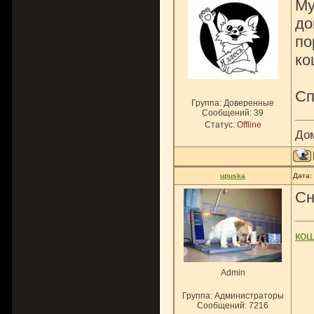
Му
до
по
ко
Сп
Группа: Доверенные
Сообщений:
39
Статус:
Offline
До
upuska
Дата:
Сн
ко
Admin
Группа: Администраторы
Сообщений:
7216