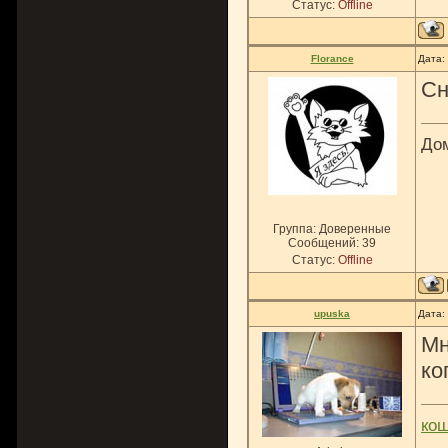
Статус:
Offline
Florance
Дата:
Сн
До
Группа: Доверенные
Сообщений:
39
Статус:
Offline
upuska
Дата:
Мн
ко
ко