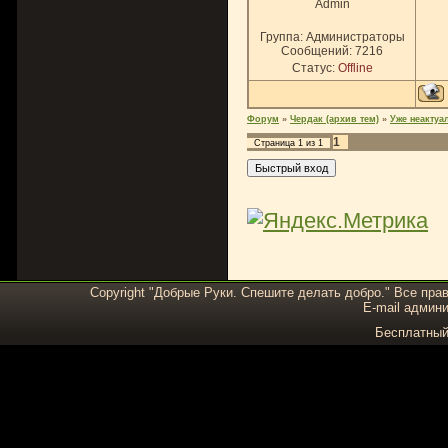
Admin
Группа: Администраторы
Сообщений:
7216
Статус:
Offline
Форум
»
Чердак (архив тем)
»
Уже неактуа
1
Страница
1
из
1
Copyright "Добрые Руки. Спешите делать добро." Все пра
E-mail админи
Бесплатны