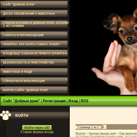
САЙТ "ДОБРЫЕ РУКИ"
ДОСКА ОБЪЯВЛЕНИЙ О ЖИВОТНЫХ
СОБАКИ И КОШКИ В ДОБРЫЕ РУКИ - КАТАЛОГ
С ИСТОРИЯМИ
СОВЕТЫ И РЕКОМЕНДАЦИИ
ПАМЯТКА, КАК ВЗЯТЬ СОБАКУ, КОШКУ
ВЛАДЕЛЬЦУ СОБАКИ ИЗ ПРИЮТА (ПАМЯТКА)
БЕЗОПАСНОСТЬ В ПРИСТРОЙСТВЕ
ЖИВОТНЫЕ И ЛЮДИ
СПРАВОЧНАЯ ИНФОРМАЦИЯ
ФОРУМ САЙТА "ДОБРЫЕ РУКИ"
Сайт "Добрые руки"
|
Регистрация
|
Вход
|
RSS
ВОЙТИ
1
Войти через uID
Страница
1
из
1
Старая форма входа
Форум
»
Чердак (архив тем)
»
Уже неактуа
построили бездомным кошкам домик, его хотят