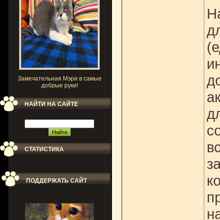
Н
д
(
и
д
Замечательная Мэри в самые
добрые руки!
а
НАЙТИ НА САЙТЕ
д
с
в
СТАТИСТИКА
з
к
ПОДДЕРЖАТЬ САЙТ
п
н