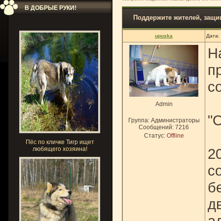
В ДОБРЫЕ РУКИ!
Поддержите жителей, защ
upuska
Дата:
Н
п
с
Admin
"
Группа: Администраторы
Сообщений:
7216
Статус:
Offline
Пёс по кличке Тигр ищет
любящего хозяина!
2
с
б
д
ад