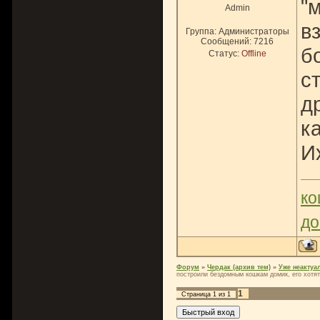
"
Admin
в
Группа: Администраторы
Сообщений:
7216
б
Статус:
Offline
с
д
к
И
ко
до
Форум
»
Чердак (архив тем)
»
Уже неактуа
построили бездомным кошкам домик, его хотят
1
Страница
1
из
1