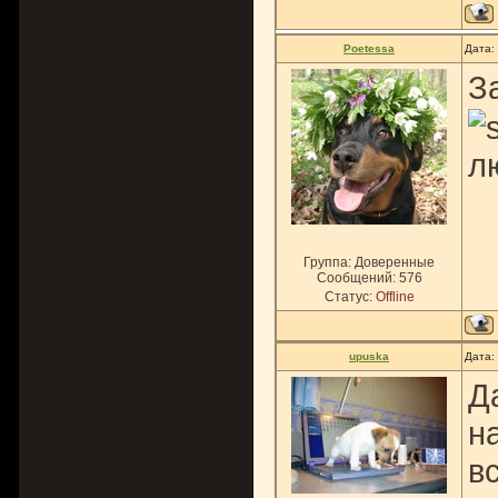
Poetessa
Дата:
З
л
Группа: Доверенные
Сообщений:
576
Статус:
Offline
upuska
Дата:
Д
н
в