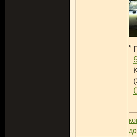
(
ко
до