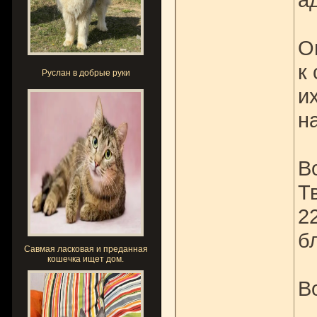
О
к
Руслан в добрые руки
и
н
В
Т
2
б
Савмая ласковая и преданная
кошечка ищет дом.
В