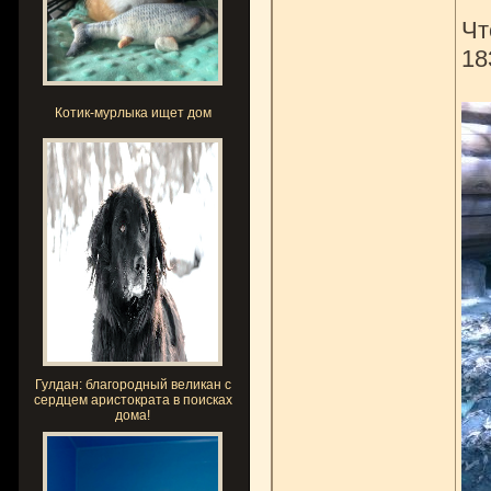
Чт
18
Котик-мурлыка ищет дом
Гулдан: благородный великан с
сердцем аристократа в поисках
дома!