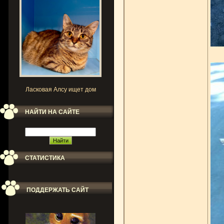
Ласковая Алсу ищет дом
НАЙТИ НА САЙТЕ
СТАТИСТИКА
ПОДДЕРЖАТЬ САЙТ