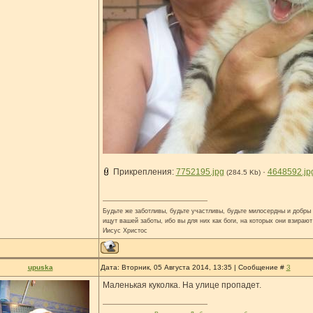
Прикрепления:
7752195.jpg
·
4648592.jp
(284.5 Kb)
Будьте же заботливы, будьте участливы, будьте милосердны и добры н
ищут вашей заботы, ибо вы для них как боги, на которых они взирают
Иисус Христос
upuska
Дата: Вторник, 05 Августа 2014, 13:35 | Сообщение #
3
Маленькая куколка. На улице пропадет.