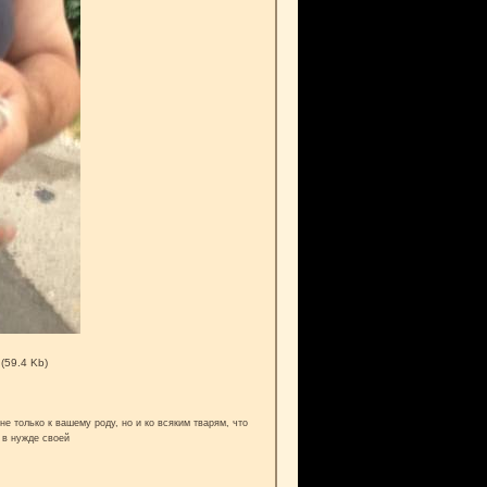
(59.4 Kb)
е только к вашему роду, но и ко всяким тварям, что
 в нужде своей