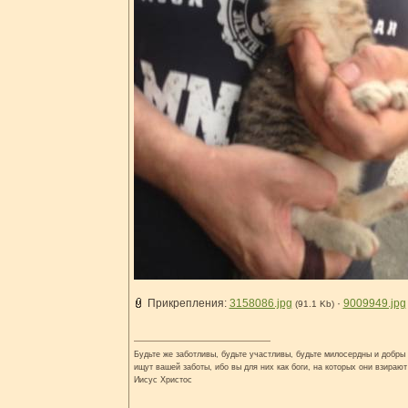
Прикрепления:
3158086.jpg
·
9009949.jpg
(91.1 Kb)
Будьте же заботливы, будьте участливы, будьте милосердны и добры н
ищут вашей заботы, ибо вы для них как боги, на которых они взирают
Иисус Христос