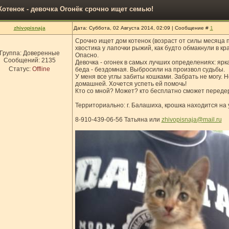
Котенок - девочка Огонёк срочно ищет семью!
zhivopisnaja
Дата: Суббота, 02 Августа 2014, 02:09 | Сообщение #
1
Срочно ищет дом котенок (возраст от силы месяца п
хвостика у лапочки рыжий, как будто обмакнули в кр
Группа: Доверенные
Опасно.
Сообщений:
2135
Девочка - огонек в самых лучших определениях: ярка
Статус:
Offline
беда - бездомная. Выбросили на произвол судьбы.
У меня все углы забиты кошками. Забрать не могу. Н
домашней. Хочется успеть ей помочь!
Кто со мной? Может? кто бесплатно сможет переде
Территориально: г. Балашиха, крошка находится на 
8-910-439-06-56 Татьяна или
zhivopisnaja@mail.ru