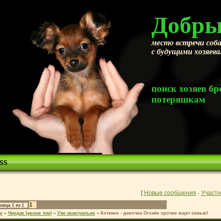
Добры
место встречи соба
с будущими хозяев
поиск хозяев 
потеряшкам
SS
[
Новые сообщения
·
Участн
1
аница
1
из
1
м
»
Чердак (архив тем)
»
Уже неактуально
»
Котенок - девочка Огонёк срочно ищет семью!