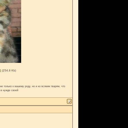
g
(254.8 Kb)
е только к вашему роду, но и ко всяким тварям, что
 в нужде своей