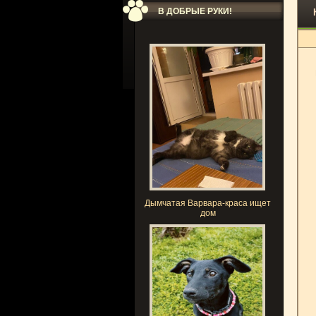
В ДОБРЫЕ РУКИ!
Дымчатая Варвара-краса ищет
дом