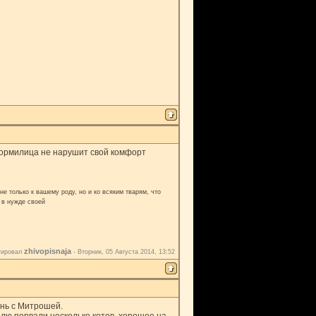
 кормилица не нарушит свой комфорт
е только к вашему роду, но и ко всяким тварям, что
 в нужде своей
zhivopisnaja
тировал
-
Вторник, 05 Августа 2014, 13:52
ень с Митрошей.