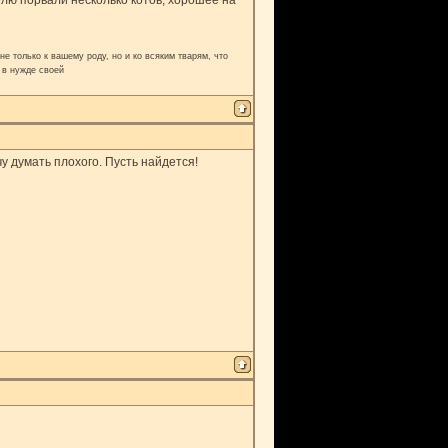
елю порвали несколько котов, хорошее на
е только к вашему роду, но и ко всяким тварям, что
 в нужде своей
у думать плохого. Пусть найдется!