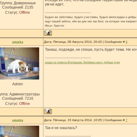
Исходя из того, что на соседней территории за нед
Группа: Доверенные
ум не идет.
Сообщений:
2135
Статус:
Offline
Будьте же заботливы, будьте участливы, будьте милосердны и добры н
ищут вашей заботы, ибо вы для них как боги, на которых они взирают
Иисус Христос
upuska
Дата: Пятница, 08 Августа 2014, 20:43 | Сообщение #
6
Танюш, подожди, не спеши, пусть будет тема. Не хоч
кошки из приюта Вчерашние Любимцы ищут добрые руки
Admin
уппа: Администраторы
Сообщений:
7216
Статус:
Offline
upuska
Дата: Пятница, 15 Августа 2014, 10:05 | Сообщение #
7
Так и не нашлась?