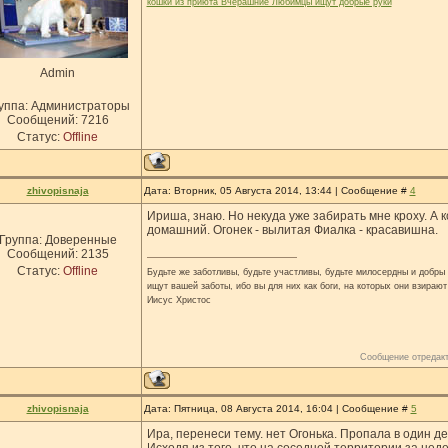
кошки из приюта Вчерашние Любимцы ищут добрые руки
Admin
уппа: Администраторы
Сообщений:
7216
Статус:
Offline
zhivopisnaja
Дата: Вторник, 05 Августа 2014, 13:44 | Сообщение #
4
Ириша, знаю. Но некуда уже забирать мне кроху. А
домашний. Огонек - вылитая Фиалка - красавишна.
Группа: Доверенные
Сообщений:
2135
Статус:
Offline
Будьте же заботливы, будьте участливы, будьте милосердны и добры н
ищут вашей заботы, ибо вы для них как боги, на которых они взирают
Иисус Христос
Сообщение отредак
zhivopisnaja
Дата: Пятница, 08 Августа 2014, 16:04 | Сообщение #
5
Ира, перенеси тему. нет Огонька. Пропала в один д