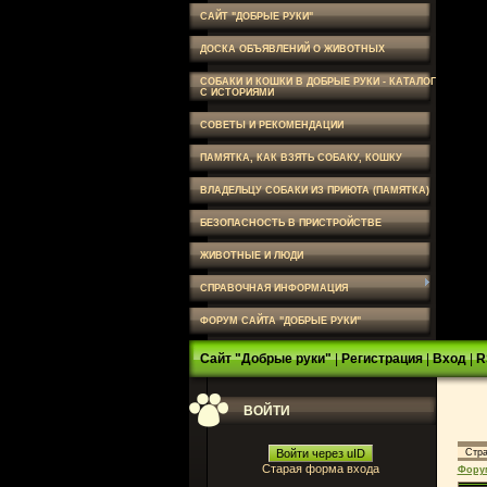
САЙТ "ДОБРЫЕ РУКИ"
ДОСКА ОБЪЯВЛЕНИЙ О ЖИВОТНЫХ
СОБАКИ И КОШКИ В ДОБРЫЕ РУКИ - КАТАЛОГ
С ИСТОРИЯМИ
СОВЕТЫ И РЕКОМЕНДАЦИИ
ПАМЯТКА, КАК ВЗЯТЬ СОБАКУ, КОШКУ
ВЛАДЕЛЬЦУ СОБАКИ ИЗ ПРИЮТА (ПАМЯТКА)
БЕЗОПАСНОСТЬ В ПРИСТРОЙСТВЕ
ЖИВОТНЫЕ И ЛЮДИ
СПРАВОЧНАЯ ИНФОРМАЦИЯ
ФОРУМ САЙТА "ДОБРЫЕ РУКИ"
Сайт "Добрые руки"
|
Регистрация
|
Вход
|
R
ВОЙТИ
Войти через uID
Стр
Старая форма входа
Фору