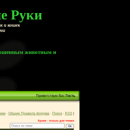
е Руки
к и кошек
ами
брошенным животным и
Приветствую Вас
Гость
ики
·
Общие Правила форума
·
Поиск
·
RSS
]
Архив - только для чтения