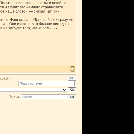
Только после этого он встал и пошёл с
отя и звучит это немного странновато.
ое наше слово», — сказал Тат Нин.
ося. Фонг сказал: «Трое рабочих сразу же
нию. Они сказали, что больше никогда в
а не забудут того, как из больших
а убой и
Поиск: