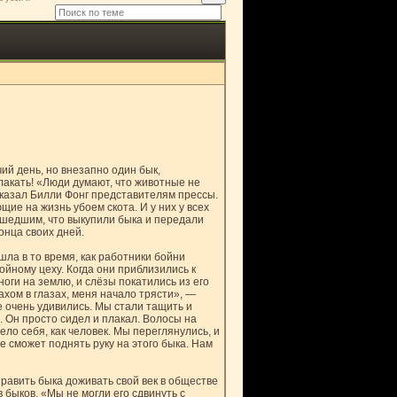
ий день, но внезапно один бык,
лакать! «Люди думают, что животные не
 сказал Билли Фонг представителям прессы.
щие на жизнь убоем скота. И у них у всех
ишедшим, что выкупили быка и передали
онца своих дней.
ла в то время, как работники бойни
йному цеху. Когда они приблизились к
оги на землю, и слёзы покатились из его
трахом в глазах, меня начало трясти», —
е очень удивились. Мы стали тащить и
. Он просто сидел и плакал. Волосы на
ело себя, как человек. Мы переглянулись, и
е сможет поднять руку на этого быка. Нам
равить быка доживать свой век в обществе
быков. «Мы не могли его сдвинуть с