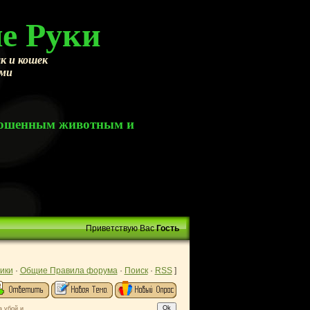
е Руки
к и кошек
ами
брошенным животным и
Приветствую Вас
Гость
ики
·
Общие Правила форума
·
Поиск
·
RSS
]
а убой и