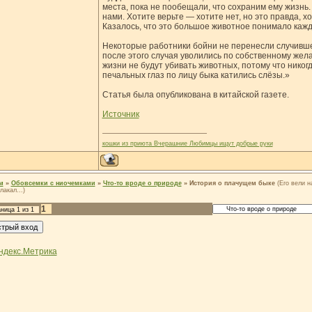
места, пока не пообещали, что сохраним ему жизнь. 
нами. Хотите верьте — хотите нет, но это правда, х
Казалось, что это большое животное понимало кажд
Некоторые работники бойни не перенесли случившег
после этого случая уволились по собственному жела
жизни не будут убивать животных, потому что никогд
печальных глаз по лицу быка катились слёзы.»
Статья была опубликована в китайской газете.
Источник
кошки из приюта Вчерашние Любимцы ищут добрые руки
м
»
Обовсемки с ниочемками
»
Что-то вроде о природе
»
История о плачущем быке
(Его вели н
лакал...)
1
аница
1
из
1