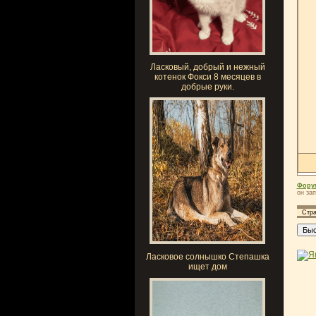
Ласковый, добрый и нежный
котенок Фокси 8 месяцев в
добрые руки.
Фору
он зап
Стр
Ласковое солнышко Степашка
ищет дом