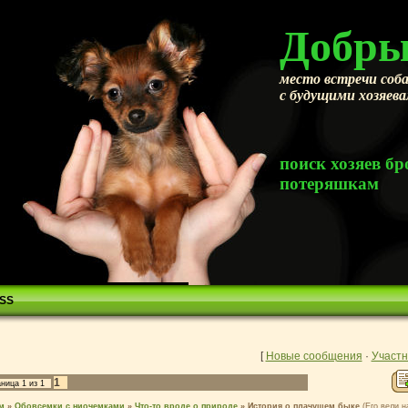
Добры
место встречи соба
с будущими хозяев
поиск хозяев 
потеряшкам
SS
[
Новые сообщения
·
Участн
1
аница
1
из
1
м
»
Обовсемки с ниочемками
»
Что-то вроде о природе
»
История о плачущем быке
(Его вели н