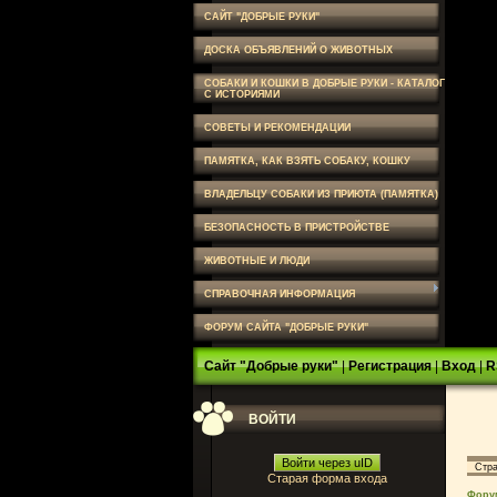
САЙТ "ДОБРЫЕ РУКИ"
ДОСКА ОБЪЯВЛЕНИЙ О ЖИВОТНЫХ
СОБАКИ И КОШКИ В ДОБРЫЕ РУКИ - КАТАЛОГ
С ИСТОРИЯМИ
СОВЕТЫ И РЕКОМЕНДАЦИИ
ПАМЯТКА, КАК ВЗЯТЬ СОБАКУ, КОШКУ
ВЛАДЕЛЬЦУ СОБАКИ ИЗ ПРИЮТА (ПАМЯТКА)
БЕЗОПАСНОСТЬ В ПРИСТРОЙСТВЕ
ЖИВОТНЫЕ И ЛЮДИ
СПРАВОЧНАЯ ИНФОРМАЦИЯ
ФОРУМ САЙТА "ДОБРЫЕ РУКИ"
Сайт "Добрые руки"
|
Регистрация
|
Вход
|
R
ВОЙТИ
Войти через uID
Стр
Старая форма входа
Фору