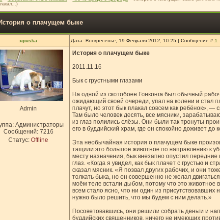
лакал...)
История о плачущем быке
upuska
Дата: Воскресенье, 19 Февраля 2012, 10:25 | Сообщение #
1
История о плачущем быке
2011.11.16
Бык с грустными глазами
На одной из скотобоен Гонконга был обычный рабоч
ожидающий своей очереди, упал на колени и стал п
плачут, но этот бык плакал совсем как ребёнок», —
Admin
Там было человек десять, все мясники, зарабатываю
из глаз полились слёзы. Они были так тронуты про
уппа: Администраторы
его в буддийский храм, где он спокойно доживет до к
Сообщений:
7216
Статус:
Offline
Эта необычайная история о плачущем быке произош
тащили это большое животное по направлению к убо
месту назначения, бык внезапно опустил передние н
глаз. «Когда я увидел, как бык плачет с грустью и с
сказал мясник. «Я позвал других рабочих, и они тож
толкать быка, но он совершенно не желал двигаться
моём теле встали дыбом, потому что это животное в
всем стало ясно, что ни один из присутствовавших н
нужно было решить, что мы будем с ним делать.»
Посоветовавшись, они решили собрать деньги и нап
буддийских священников, ничего не имеющих против 