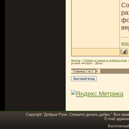
Со
ра
фо
ве
ко
Форум
»
Собаки и кошки в добрые руки
рыжий Феофан. - Дома.
1
Страница
1
из
1
Copyright "Добрые Руки. Спешите делать добро." Все пра
E-mail админи
Бесплатны