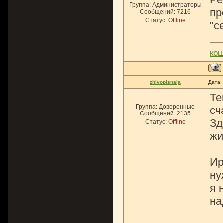
Группа: Администраторы
пр
Сообщений:
7216
Статус:
Offline
"с
ко
zhivopisnaja
Дата:
Те
Группа: Доверенные
сч
Сообщений:
2135
Зд
Статус:
Offline
жи
Ир
ну
я 
на