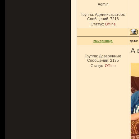
Admin
Группа: Администраторы
Сообщений:
7216
Статус:
Offline
zhivopisnaja
Дата:
А 
Группа: Доверенные
Сообщений:
2135
Статус:
Offline