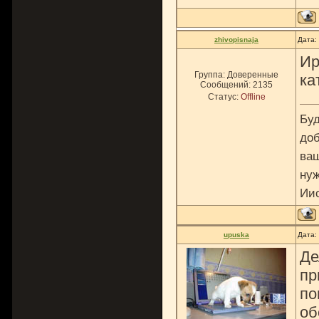
zhivopisnaja
Дата:
Ир
Группа: Доверенные
ка
Сообщений:
2135
Статус:
Offline
Буд
доб
ваш
нуж
Ии
upuska
Дата:
Де
пр
по
об