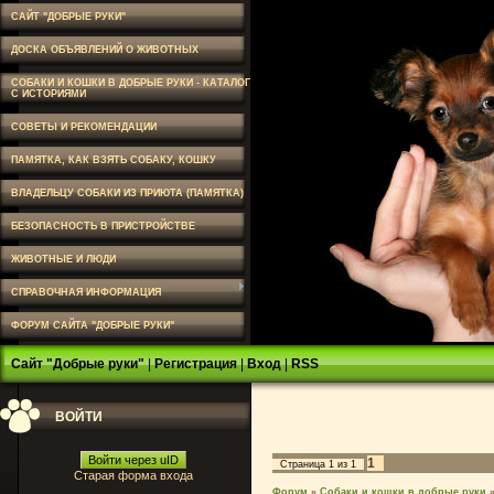
САЙТ "ДОБРЫЕ РУКИ"
ДОСКА ОБЪЯВЛЕНИЙ О ЖИВОТНЫХ
СОБАКИ И КОШКИ В ДОБРЫЕ РУКИ - КАТАЛОГ
С ИСТОРИЯМИ
СОВЕТЫ И РЕКОМЕНДАЦИИ
ПАМЯТКА, КАК ВЗЯТЬ СОБАКУ, КОШКУ
ВЛАДЕЛЬЦУ СОБАКИ ИЗ ПРИЮТА (ПАМЯТКА)
БЕЗОПАСНОСТЬ В ПРИСТРОЙСТВЕ
ЖИВОТНЫЕ И ЛЮДИ
СПРАВОЧНАЯ ИНФОРМАЦИЯ
ФОРУМ САЙТА "ДОБРЫЕ РУКИ"
Сайт "Добрые руки"
|
Регистрация
|
Вход
|
RSS
ВОЙТИ
Войти через uID
1
Страница
1
из
1
Старая форма входа
Форум
»
Собаки и кошки в добрые руки