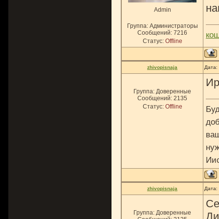
на
Admin
Группа: Администраторы
Сообщений:
7216
ко
Статус:
Offline
zhivopisnaja
Дата:
Ир
Группа: Доверенные
Сообщений:
2135
Статус:
Offline
Буд
доб
ваш
нуж
Ии
zhivopisnaja
Дата:
Се
Группа: Доверенные
Ди