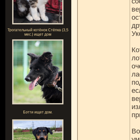
со
ве
ос
др
Трогательный котёнок Стёпка (3,5
Ук
мес.) ищет дом
Ко
ло
оч
ла
по
ес
ве
из
Бэтти ищет дом.
пр
Во
ум