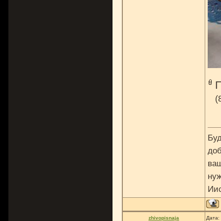
(
Буд
доб
ваш
нуж
Ии
zhivopisnaja
Дата: