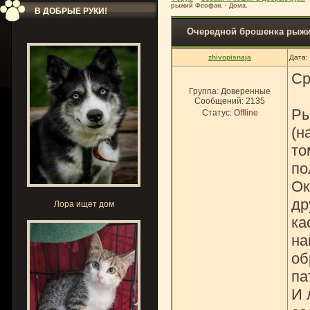
рыжий Феофан. - Дома.
В ДОБРЫЕ РУКИ!
Очередной брошенка рыжи
zhivopisnaja
Дата:
Ср
Группа: Доверенные
Сообщений:
2135
Ры
Статус:
Offline
(н
то
по
Ок
др
Лора ищет дом
ка
на
об
па
И 