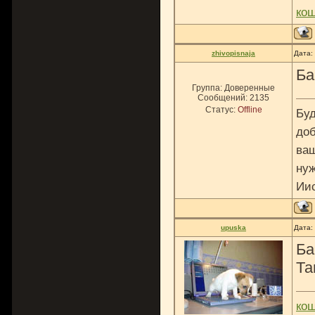
ко
zhivopisnaja
Дата:
Ба
Группа: Доверенные
Сообщений:
2135
Статус:
Offline
Буд
доб
ваш
нуж
Ии
upuska
Дата:
Ба
Т
ко