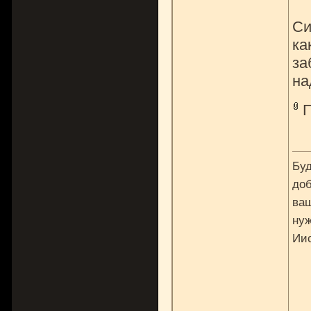
Си
ка
за
на
Буд
доб
ваш
нуж
Ии