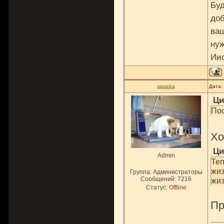
Буд
доб
ваш
нуж
Ии
upuska
Дата:
Ци
Пос
Х
Ци
Admin
Теп
жиз
Группа: Администраторы
Сообщений:
7216
жиз
Статус:
Offline
Пр