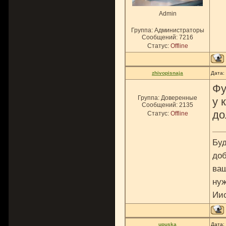
Admin
Группа: Администраторы
Сообщений:
7216
Статус:
Offline
zhivopisnaja
Дата:
Фу
Группа: Доверенные
у 
Сообщений:
2135
до
Статус:
Offline
Буд
доб
ваш
нуж
Ии
upuska
Дата: