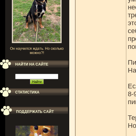
не
тр
эт
се
пр
по
Он научился ждать. Но сколько
можно?!
Пи
НАЙТИ НА САЙТЕ
На
Ес
СТАТИСТИКА
8-
п
ПОДДЕРЖАТЬ САЙТ
Те
Но