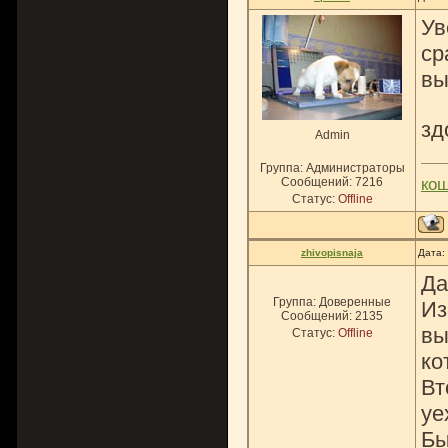
Ув
ср
вы
зд
Admin
Группа: Администраторы
Сообщений:
7216
ко
Статус:
Offline
zhivopisnaja
Дата:
Да
Группа: Доверенные
Из
Сообщений:
2135
вы
Статус:
Offline
ко
Вт
уе
Бы