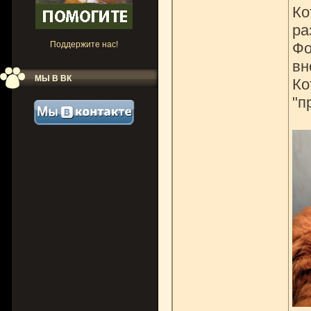
Ко
ра
Поддержите нас!
Фо
вн
МЫ В ВК
Ко
"п