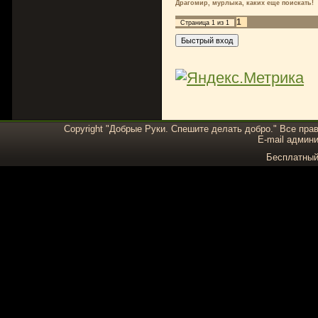
Драгомир, мурлыка, каких еще поискать!
1
Страница
1
из
1
Copyright "Добрые Руки. Спешите делать добро." Все пра
E-mail админи
Бесплатны