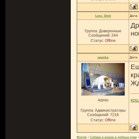
Lora_Onni
Дата:
Др
Группа: Доверенные
но
Сообщений:
244
Статус:
Offline
upuska
Дата:
Ещ
кр
Жд
ко
Admin
Группа: Администраторы
Сообщений:
7216
Статус:
Offline
Форум
»
Собаки и кошки в добрые руки