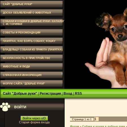
САЙТ "ДОБРЫЕ РУКИ"
ДОСКА ОБЪЯВЛЕНИЙ О ЖИВОТНЫХ
СОБАКИ И КОШКИ В ДОБРЫЕ РУКИ - КАТАЛОГ
С ИСТОРИЯМИ
СОВЕТЫ И РЕКОМЕНДАЦИИ
ПАМЯТКА, КАК ВЗЯТЬ СОБАКУ, КОШКУ
ВЛАДЕЛЬЦУ СОБАКИ ИЗ ПРИЮТА (ПАМЯТКА)
БЕЗОПАСНОСТЬ В ПРИСТРОЙСТВЕ
ЖИВОТНЫЕ И ЛЮДИ
СПРАВОЧНАЯ ИНФОРМАЦИЯ
ФОРУМ САЙТА "ДОБРЫЕ РУКИ"
Сайт "Добрые руки"
|
Регистрация
|
Вход
|
RSS
ВОЙТИ
Войти через uID
1
Страница
1
из
1
Старая форма входа
Форум
»
Собаки и кошки в добрые руки