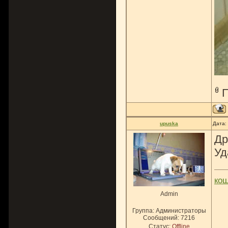
upuska
Дата:
Др
Уд
ко
Admin
Группа: Администраторы
Сообщений:
7216
Статус:
Offline