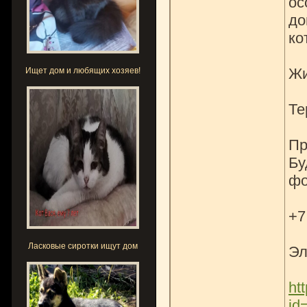
ос
до
ко
Жи
Ищет дом и любящих хозяев!
Те
Пр
Бу
фо
+7
Ласковые сиротки ищут дом
Эл
ht
id