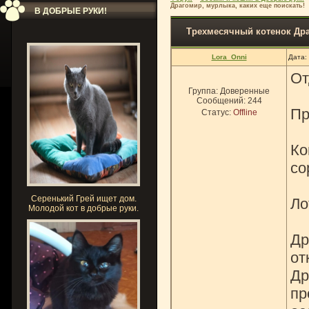
Драгомир, мурлыка, каких еще поискать!
В ДОБРЫЕ РУКИ!
Трехмесячный котенок Дра
Lora_Onni
Дата:
От
Группа: Доверенные
Сообщений:
244
Пр
Статус:
Offline
Ко
со
Серенький Грей ищет дом.
Ло
Молодой кот в добрые руки.
Др
от
Др
пр