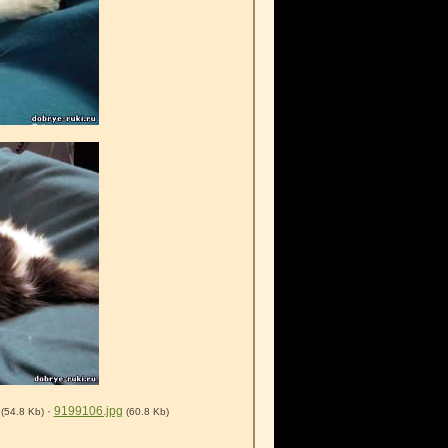
·
9199106.jpg
(54.8 Kb)
(60.8 Kb)