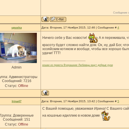
Сообщение 
upuska
Дата: Вторник, 17 Ноября 2015, 12:46 | Сообщение #
4
Ничего себе у Вас новости!
А я переживала, ч
красоту будет сложно найти дом. Ох, ну, дай Бог, ч
хозяйским котиком и вообще, чтобы все хорошо был
удачи! ТТТ!
кошки из приюта Вчерашние Любимцы ищут добрые руки
Admin
уппа: Администраторы
Сообщений:
7216
Статус:
Offline
Irina47
Дата: Вторник, 17 Ноября 2015, 13:42 | Сообщение #
5
C Вашей помощью, уважаемая Ирина! С Вашего сайт
на кошачью идиллию в новом доме
Группа: Доверенные
Сообщений:
151
Статус:
Offline