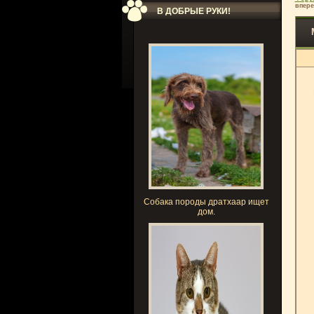
впере
В ДОБРЫЕ РУКИ!
Собака породы дратхаар ищет
дом.