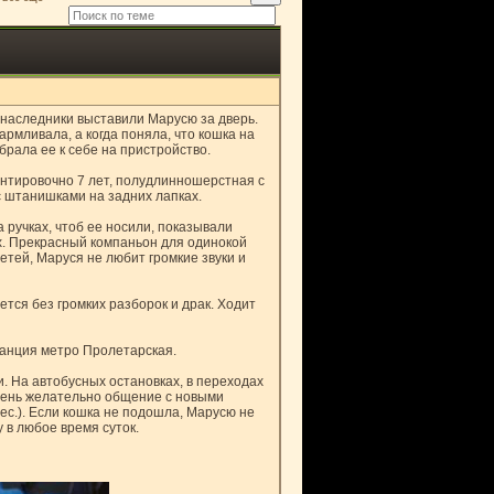
-наследники выставили Марусю за дверь.
армливала, а когда поняла, что кошка на
рала ее к себе на пристройство.
ентировочно 7 лет, полудлинношерстная с
с штанишками на задних лапках.
 ручках, чтоб ее носили, показывали
ах. Прекрасный компаньон для одинокой
етей, Маруся не любит громкие звуки и
ется без громких разборок и драк. Ходит
анция метро Пролетарская.
. На автобусных остановках, в переходах
Очень желательно общение с новыми
ес.). Если кошка не подошла, Марусю не
 в любое время суток.