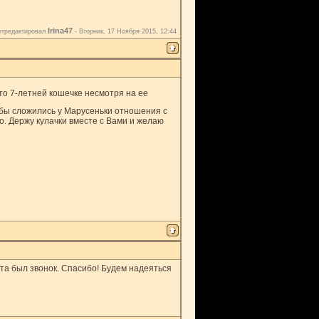
Irina47
отредактировал
-
Вторник, 17 Ноября 2015, 12:44
то 7-летней кошечке несмотря на ее
тобы сложились у Марусеньки отношения с
о. Держу кулачки вместе с Вами и желаю
а был звонок. Спасибо! Будем надеяться