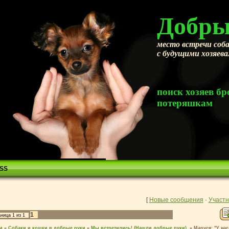
Добры
место встречи соба
с будущими хозяев
поиск хозяев 
потеряшкам
SS
[
Новые сообщения
·
Участн
1
аница
1
из
1
м
»
Собаки и кошки в добрые руки
»
Мы встретились! (Нашли добрые руки).
»
Маруся: "У нас