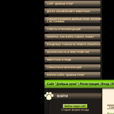
САЙТ "ДОБРЫЕ РУКИ"
ДОСКА ОБЪЯВЛЕНИЙ О ЖИВОТНЫХ
СОБАКИ И КОШКИ В ДОБРЫЕ РУКИ - КАТАЛОГ
С ИСТОРИЯМИ
СОВЕТЫ И РЕКОМЕНДАЦИИ
ПАМЯТКА, КАК ВЗЯТЬ СОБАКУ, КОШКУ
ВЛАДЕЛЬЦУ СОБАКИ ИЗ ПРИЮТА (ПАМЯТКА)
БЕЗОПАСНОСТЬ В ПРИСТРОЙСТВЕ
ЖИВОТНЫЕ И ЛЮДИ
СПРАВОЧНАЯ ИНФОРМАЦИЯ
ФОРУМ САЙТА "ДОБРЫЕ РУКИ"
Сайт "Добрые руки"
|
Регистрация
|
Вход
|
R
ВОЙТИ
Войти через uID
Стр
Старая форма входа
Фору