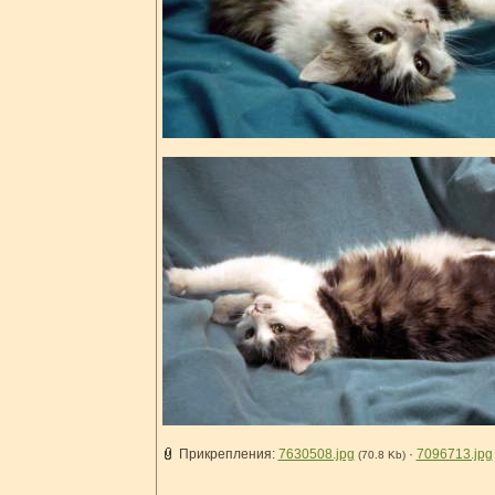
Прикрепления:
7630508.jpg
·
7096713.jpg
(70.8 Kb)