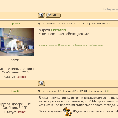
Сообщение о
upuska
Дата: Пятница, 30 Октября 2015, 12:19 | Сообщение #
2
Маруся
в каталоге
Успешного пристройства девочке.
кошки из приюта Вчерашние Любимцы ищут добрые руки
Admin
уппа: Администраторы
Сообщений:
7216
Статус:
Offline
Irina47
Дата: Вторник, 17 Ноября 2015, 12:43 | Сообщение #
3
Вчера нашу кисоньку отвезли в новую семью на испы
летний рыжий котик. Главное, чтоб Маруся с котико
Группа: Доверенные
хозяйка в нее просто влюбилась с первого взгляда.
Сообщений:
151
Зажали кулачки
Ждем хороших новостей от М
Статус:
Offline