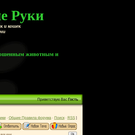
е Руки
к и кошек
ами
брошенным животным и
Приветствую Вас
Гость
ики
·
Общие Правила форума
·
Поиск
·
RSS
]
 все еще