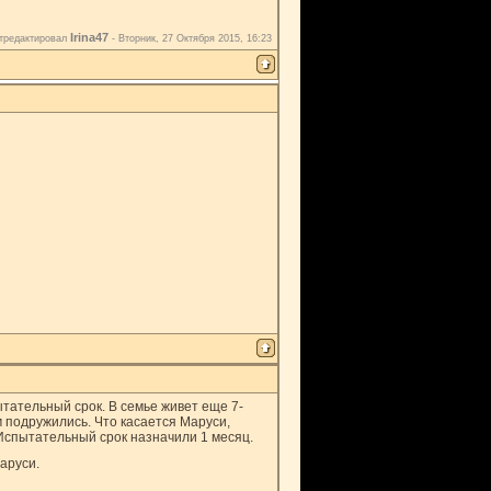
Irina47
тредактировал
-
Вторник, 27 Октября 2015, 16:23
тательный срок. В семье живет еще 7-
м подружились. Что касается Маруси,
 Испытательный срок назначили 1 месяц.
аруси.