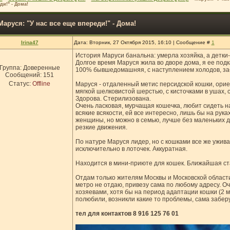
ди!" - Дома!
Маруся: "У нас все еще впереди!" - Дома!
Irina47
Дата: Вторник, 27 Октября 2015, 16:10 | Сообщение #
1
История Маруси банальна: умерла хозяйка, а детки
Долгое время Маруся жила во дворе дома, я ее подк
Группа: Доверенные
100% бывшедомашняя, с наступлением холодов, заб
Сообщений:
151
Статус:
Offline
Маруся - отдаленный метис персидской кошки, ори
мягкой шелковистой шерстью, с кисточками в ушах, 
Здорова. Стерилизована.
Очень ласковая, мурчащая кошечка, любит сидеть на
всякие всякости, ей все интересно, лишь бы на рук
женщины, но можно в семью, лучше без маленьких д
резкие движения.
По натуре Маруся лидер, но с кошками все же ужива
исключительно в лоточек. Аккуратная.
Находится в мини-приюте для кошек. Ближайшая ст
Отдам только жителям Москвы и Московской области
метро не отдаю, привезу сама по любому адресу. 
хозяевами, хотя бы на период адаптации кошки (2 м
полюбили, возникли какие то проблемы, сама заберу
тел для контактов 8 916 125 76 01