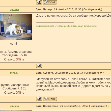
upuska
Дата: Четверг, 19 Ноября 2015, 12:38 | Сообщение #
6
Да, это приятно, спасибо за сообщение. Хорошо! Дел
кошки из приюта Вчерашние Любимцы ищут добрые руки
Admin
уппа: Администраторы
Сообщений:
7216
Статус:
Offline
Irina47
Дата: Суббота, 05 Декабря 2015, 18:14 | Сообщение #
7
Марусенька осталась в новой семье! С котиком пока
хозяйка Марусей довольна. Любит и холит обеих ко
Группа: Доверенные
кошачьей жизни в новой семье. Дорога в дом была у
Сообщений:
151
дождались!!!
Статус:
Offline
upuska
Дата: Воскресенье, 06 Декабря 2015, 09:53 | Сообщение #
8