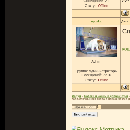
Сообщений:
21
Статус:
Offline
upuska
Дата:
Сп
ко
Admin
Группа: Администраторы
Сообщений:
7216
Статус:
Offline
Форум
»
Собаки и кошки в добрые руки
полосаточка Ника снова в поиске хозяев (
1
Страница
1
из
1