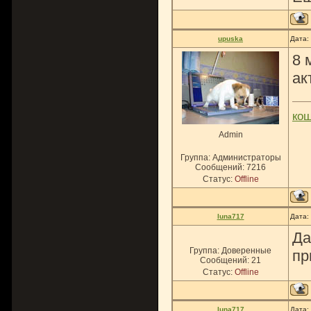
upuska
Дата:
8 
ак
ко
Admin
Группа: Администраторы
Сообщений:
7216
Статус:
Offline
luna717
Дата:
Да
Группа: Доверенные
пр
Сообщений:
21
Статус:
Offline
luna717
Дата: