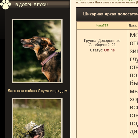
полосаточка Ника снова в поиске хозяев (
В ДОБРЫЕ РУКИ!
Шикарная яркая полосаточк
luna717
Дата:
Мо
Группа: Доверенные
от
Сообщений:
21
зи
Статус:
Offline
гл
ст
по
бы
мы
Ласковая собака Джума ищет дом
хо
вс
ст
по
да