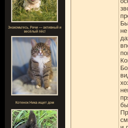
ос
зв
пр
Бы
Знакомьтесь, Ричи — активный и
не
весёлый пёс!
да
вп
по
Ко
Бо
ви
хо
не
пр
Котенок Ника ищет дом
бы
Пр
см
и 