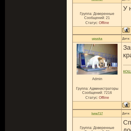
У 
Группа: Доверенные
Сообщений:
21
Статус:
Offline
upuska
Дата:
За
кр
ко
Admin
Группа: Администраторы
Сообщений:
7216
Статус:
Offline
luna717
Дата:
Сп
Группа: Доверенные
до