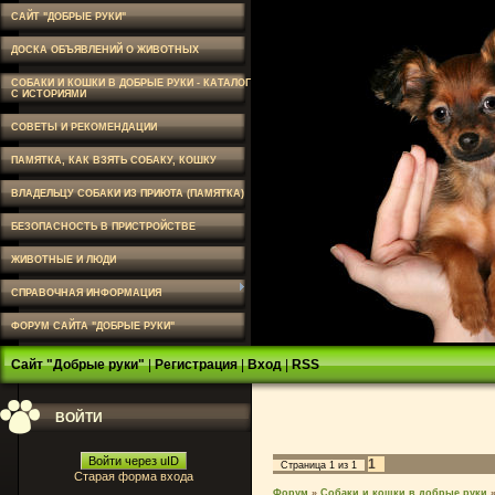
САЙТ "ДОБРЫЕ РУКИ"
ДОСКА ОБЪЯВЛЕНИЙ О ЖИВОТНЫХ
СОБАКИ И КОШКИ В ДОБРЫЕ РУКИ - КАТАЛОГ
С ИСТОРИЯМИ
СОВЕТЫ И РЕКОМЕНДАЦИИ
ПАМЯТКА, КАК ВЗЯТЬ СОБАКУ, КОШКУ
ВЛАДЕЛЬЦУ СОБАКИ ИЗ ПРИЮТА (ПАМЯТКА)
БЕЗОПАСНОСТЬ В ПРИСТРОЙСТВЕ
ЖИВОТНЫЕ И ЛЮДИ
СПРАВОЧНАЯ ИНФОРМАЦИЯ
ФОРУМ САЙТА "ДОБРЫЕ РУКИ"
Сайт "Добрые руки"
|
Регистрация
|
Вход
|
RSS
ВОЙТИ
Войти через uID
1
Страница
1
из
1
Старая форма входа
Форум
»
Собаки и кошки в добрые руки