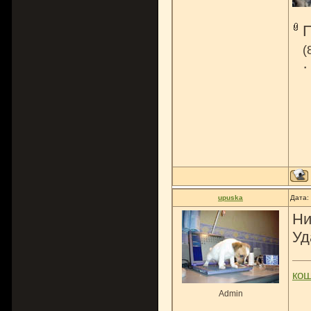
(
upuska
Дата:
Н
Уд
ко
Admin