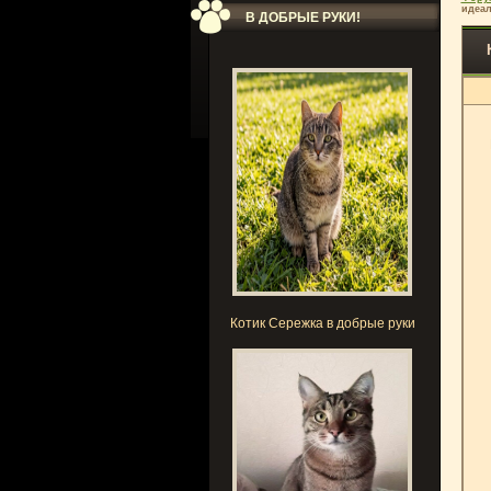
идеал
В ДОБРЫЕ РУКИ!
Котик Сережка в добрые руки