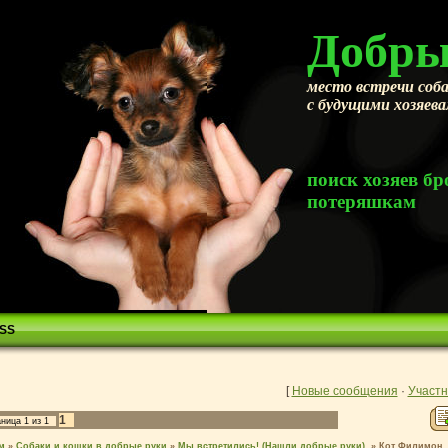
Добры
место встречи соба
с будущими хозяев
поиск хозяев 
потеряшкам
SS
[
Новые сообщения
·
Участн
1
аница
1
из
1
м
»
Собаки и кошки в добрые руки
»
Мы встретились! (Нашли добрые руки).
»
Кот Филимон