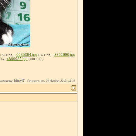
·
6635394.jpg
·
3761696.jpg
(71.4 Kb)
(74.1 Kb)
·
4689983.jpg
Kb)
(130.3 Kb)
Irina47
актировал
-
Понедельник, 09 Ноября 2015, 13:37