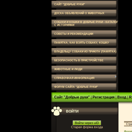
САЙТ "ДОБРЫЕ РУКИ"
ДОСКА ОБЪЯВЛЕНИЙ О ЖИВОТНЫХ
СОБАКИ И КОШКИ В ДОБРЫЕ РУКИ - КАТАЛОГ
С ИСТОРИЯМИ
СОВЕТЫ И РЕКОМЕНДАЦИИ
ПАМЯТКА, КАК ВЗЯТЬ СОБАКУ, КОШКУ
ВЛАДЕЛЬЦУ СОБАКИ ИЗ ПРИЮТА (ПАМЯТКА)
БЕЗОПАСНОСТЬ В ПРИСТРОЙСТВЕ
ЖИВОТНЫЕ И ЛЮДИ
СПРАВОЧНАЯ ИНФОРМАЦИЯ
ФОРУМ САЙТА "ДОБРЫЕ РУКИ"
Сайт "Добрые руки"
|
Регистрация
|
Вход
|
R
ВОЙТИ
Войти через uID
Стр
Старая форма входа
Фору