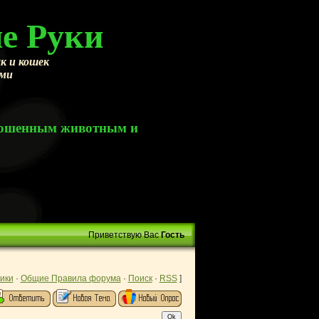
е Руки
к и кошек
ами
брошенным животным и
Приветствую Вас
Гость
ики
·
Общие Правила форума
·
Поиск
·
RSS
]