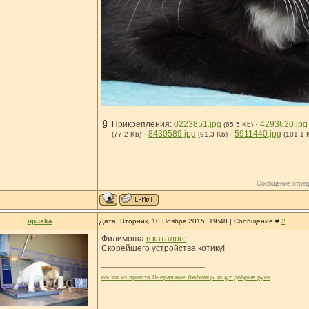
Прикрепления:
0223851.jpg
·
4293620.jpg
(65.5 Kb)
·
8430589.jpg
·
5911440.jpg
(77.2 Kb)
(91.3 Kb)
(101.1 
Сообщение отред
upuska
Дата: Вторник, 10 Ноября 2015, 19:48 | Сообщение #
2
Филимоша
в каталоге
Скорейшего устройства котику!
кошки из приюта Вчерашние Любимцы ищут добрые руки