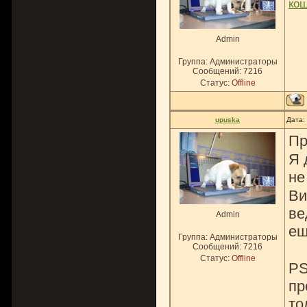
ко
Admin
Группа: Администраторы
Сообщений:
7216
Статус:
Offline
upuska
Дата:
Пр
Я 
не
Ви
ве
Admin
ещ
Группа: Администраторы
Сообщений:
7216
Статус:
Offline
PS
пр
то