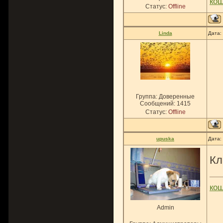
ко
Статус:
Offline
Linda
Дата:
Группа: Доверенные
Сообщений:
1415
Статус:
Offline
upuska
Дата:
Кл
ко
Admin