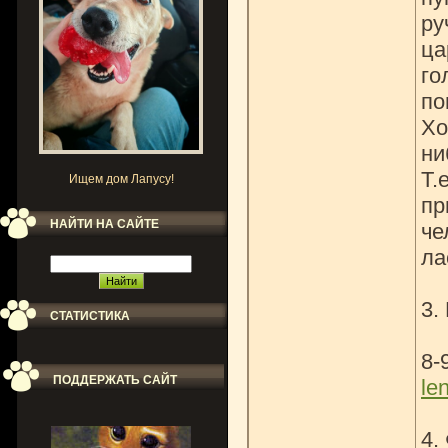
ру
ца
го
по
Хо
ни
Т.
Ищем дом Лапусу!
пр
НАЙТИ НА САЙТЕ
че
ла
3.
СТАТИСТИКА
8-
ПОДДЕРЖАТЬ САЙТ
le
4.