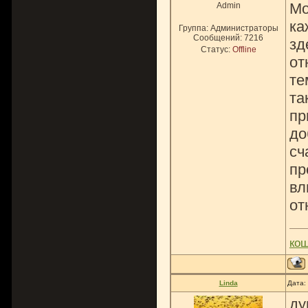
Мо
Admin
ка
Группа: Администраторы
Сообщений:
7216
зд
Статус:
Offline
от
те
та
пр
до
сч
пр
вл
от
ко
Linda
Дата:
ду