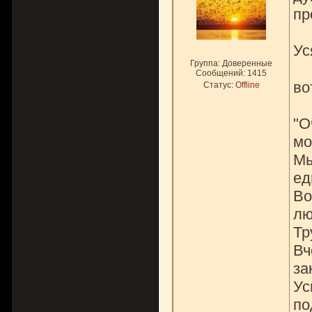
пр
Ус
Группа: Доверенные
Сообщений:
1415
во
Статус:
Offline
"О
мо
Мы
ед
Во
лю
Тр
Вч
за
Ус
по