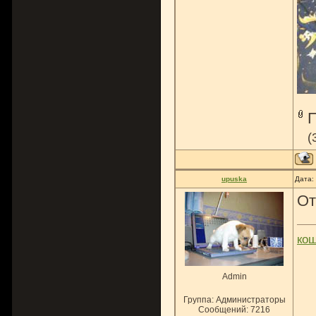
(
upuska
Дата:
От
ко
Admin
Группа: Администраторы
Сообщений:
7216