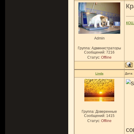
Кр
ко
Admin
Группа: Администраторы
Сообщений:
7216
Статус:
Offline
Linda
Дата:
Группа: Доверенные
Сообщений:
1415
Статус:
Offline
со