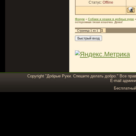
Статус:
Offline
Форум
»
Собаки и кошки в добрые руки
осторожная тихая кошечка. Дома!
1
Страница
1
из
1
Copyright "Добрые Руки. Спешите делать добро." Все пра
E-mail админи
Бесплатны