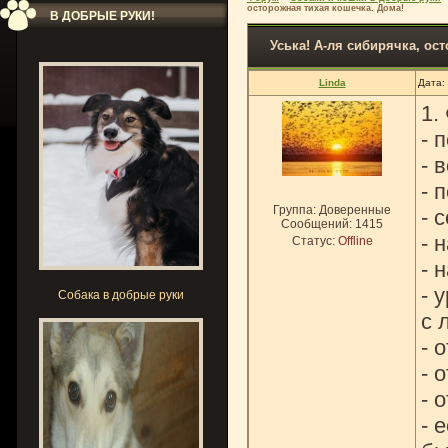
осторожная тихая кошечка. Дома!
В ДОБРЫЕ РУКИ!
Уська! А-ля сибирячка, ос
Linda
Дата:
1.
- 
- 
- 
Группа: Доверенные
- 
Сообщений:
1415
- 
Статус:
Offline
- 
- 
Собака в добрые руки
с 
- 
- 
- 
- 