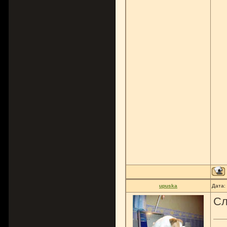
upuska
Дата:
Сл