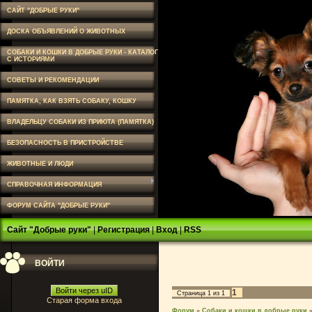
САЙТ "ДОБРЫЕ РУКИ"
ДОСКА ОБЪЯВЛЕНИЙ О ЖИВОТНЫХ
СОБАКИ И КОШКИ В ДОБРЫЕ РУКИ - КАТАЛОГ
С ИСТОРИЯМИ
СОВЕТЫ И РЕКОМЕНДАЦИИ
ПАМЯТКА, КАК ВЗЯТЬ СОБАКУ, КОШКУ
ВЛАДЕЛЬЦУ СОБАКИ ИЗ ПРИЮТА (ПАМЯТКА)
БЕЗОПАСНОСТЬ В ПРИСТРОЙСТВЕ
ЖИВОТНЫЕ И ЛЮДИ
СПРАВОЧНАЯ ИНФОРМАЦИЯ
ФОРУМ САЙТА "ДОБРЫЕ РУКИ"
Сайт "Добрые руки"
|
Регистрация
|
Вход
|
RSS
ВОЙТИ
Войти через uID
1
Страница
1
из
1
Старая форма входа
Форум
»
Собаки и кошки в добрые руки