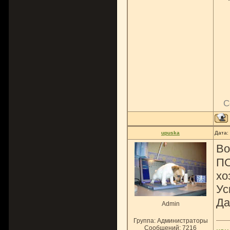
С
upuska
Дата:
Во
ПО
хо
Ус
Да
Admin
Группа: Администраторы
Сообщений:
7216