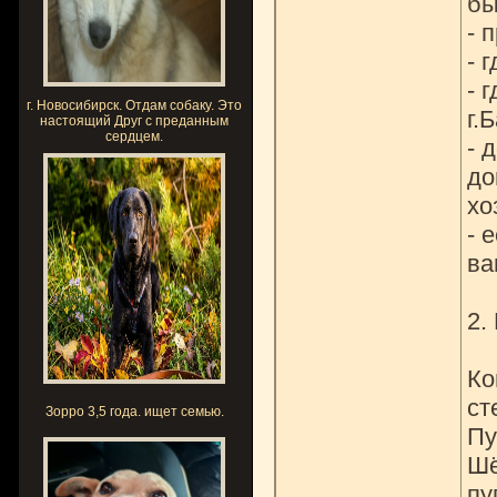
бы
- 
- 
- 
г. Новосибирск. Отдам собаку. Это
г.
настоящий Друг с преданным
сердцем.
- 
до
хо
- 
ва
2.
Ко
ст
Зорро 3,5 года. ищет семью.
Пу
Шё
пу