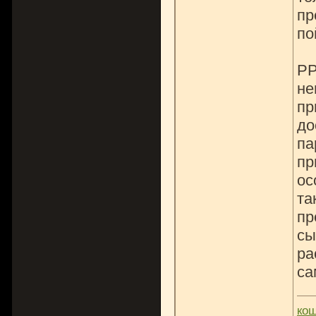
пр
по
PP
не
пр
до
па
пр
ос
та
пр
сы
ра
са
ко