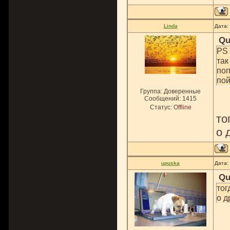
Linda
Дата:
Qu
PS 
так
поп
пой
Группа: Доверенные
Сообщений:
1415
Статус:
Offline
то
о 
upuska
Дата:
Qu
тог
о д