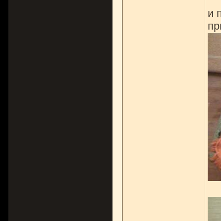
и 
пр