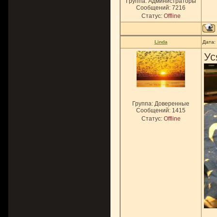
Группа: Администраторы
Сообщений:
7216
Статус:
Offline
Linda
Дата:
Ус
Группа: Доверенные
Сообщений:
1415
Статус:
Offline