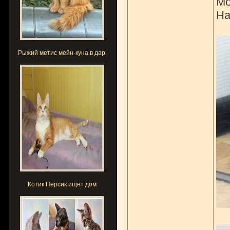
Мо
На
Рыжий метис мейн-куна в дар.
Котик Персик ищет дом