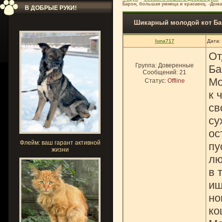
Барон, большая умница и красавец. -Дома
В ДОБРЫЕ РУКИ!
Шикарный молодой кот Бар
luna717
Дата:
От
Группа: Доверенные
Ба
Сообщений:
21
Мо
Статус:
Offline
к 
св
су
ос
Флейм: ваш гарант активной
пу
жизни
лю
в 
ищ
но
ко