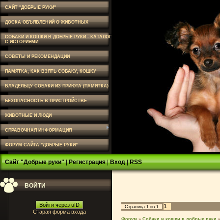
САЙТ "ДОБРЫЕ РУКИ"
ДОСКА ОБЪЯВЛЕНИЙ О ЖИВОТНЫХ
СОБАКИ И КОШКИ В ДОБРЫЕ РУКИ - КАТАЛОГ
С ИСТОРИЯМИ
СОВЕТЫ И РЕКОМЕНДАЦИИ
ПАМЯТКА, КАК ВЗЯТЬ СОБАКУ, КОШКУ
ВЛАДЕЛЬЦУ СОБАКИ ИЗ ПРИЮТА (ПАМЯТКА)
БЕЗОПАСНОСТЬ В ПРИСТРОЙСТВЕ
ЖИВОТНЫЕ И ЛЮДИ
СПРАВОЧНАЯ ИНФОРМАЦИЯ
ФОРУМ САЙТА "ДОБРЫЕ РУКИ"
Сайт "Добрые руки"
|
Регистрация
|
Вход
|
RSS
ВОЙТИ
Войти через uID
1
Страница
1
из
1
Старая форма входа
Форум
»
Собаки и кошки в добрые руки