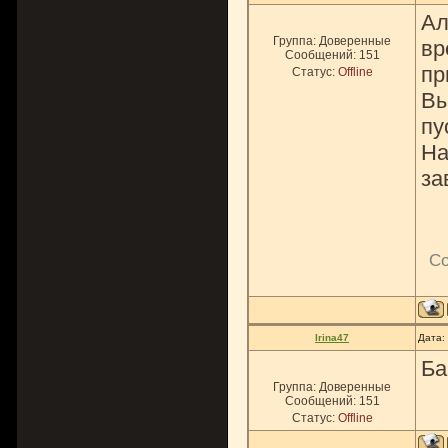
Ал
Группа: Доверенные
вр
Сообщений:
151
пр
Статус:
Offline
Вы
пу
На
за
Со
Irina47
Дата:
Ба
Группа: Доверенные
Сообщений:
151
Статус:
Offline