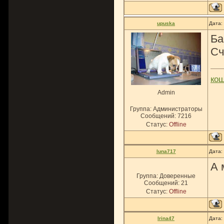
upuska
Дата:
Б
Сч
ко
Admin
Группа: Администраторы
Сообщений:
7216
Статус:
Offline
luna717
Дата:
А 
Группа: Доверенные
Сообщений:
21
Статус:
Offline
Irina47
Дата: