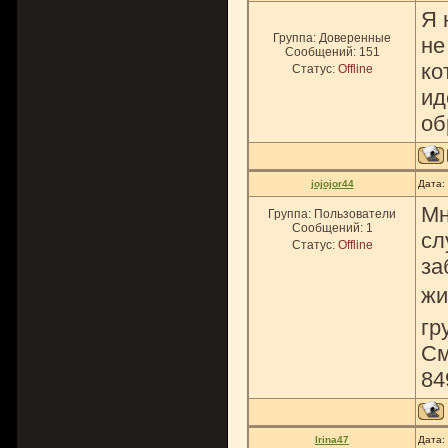
Я 
Группа: Доверенные
не
Сообщений:
151
ко
Статус:
Offline
ид
об
jojojor44
Дата:
Мн
Группа: Пользователи
Сообщений:
1
сл
Статус:
Offline
за
жи
гр
См
84
Irina47
Дата: