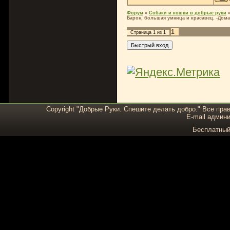
Форум
»
Собаки и кошки в добрые руки
Барон, большая умница и красавец. -Дома
1
Страница
1
из
1
Copyright "Добрые Руки. Спешите делать добро." Все пра
E-mail админи
Бесплатны