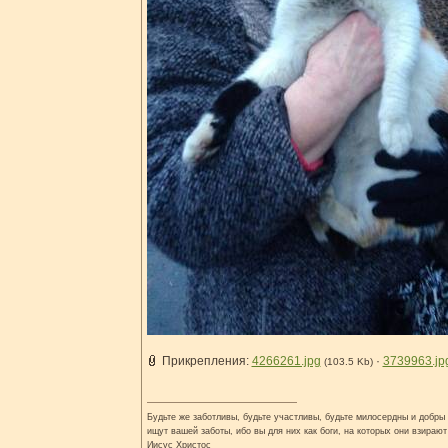
Прикрепления:
4266261.jpg
·
3739963.jp
(103.5 Kb)
Будьте же заботливы, будьте участливы, будьте милосердны и добры н
ищут вашей заботы, ибо вы для них как боги, на которых они взирают
Иисус Христос