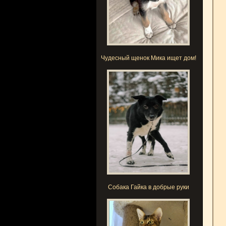
Чудесный щенок Мика ищет дом!
Собака Гайка в добрые руки