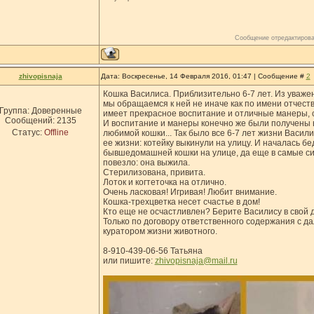
Сообщение отредактиров
zhivopisnaja
Дата: Воскресенье, 14 Февраля 2016, 01:47 | Сообщение #
2
Кошка Василиса. Приблизительно 6-7 лет. Из уваже
мы обращаемся к ней не иначе как по имени отчест
Группа: Доверенные
имеет прекрасное воспитание и отличные манеры, 
Сообщений:
2135
И воспитание и манеры конечно же были получены 
Статус:
Offline
любимой кошки... Так было все 6-7 лет жизни Васил
ее жизни: котейку выкинули на улицу. И началась б
бывшедомашней кошки на улице, да еще в самые с
повезло: она выжила.
Стерилизована, привита.
Лоток и когтеточка на отлично.
Очень ласковая! Игривая! Любит внимание.
Кошка-трехцветка несет счастье в дом!
Кто еще не осчастливлен? Берите Василису в свой д
Только по договору ответственного содержания с 
куратором жизни животного.
8-910-439-06-56 Татьяна
или пишите:
zhivopisnaja@mail.ru