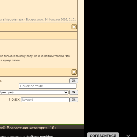
zhivopisnaja
ал
-
Воскресенье, 14 Февраля 2016, 01:51
е только к вашему роду, но и ко всяким тварям, что
 в нужде своей
а
Поиск:
er© Возрастная категория: 16+
СОГЛАСИТЬСЯ
спользования файлов cookies
.