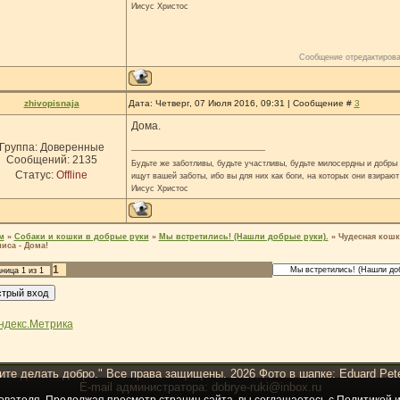
Иисус Христос
Сообщение отредактиров
zhivopisnaja
Дата: Четверг, 07 Июля 2016, 09:31 | Сообщение #
3
Дома.
Группа: Доверенные
Сообщений:
2135
Будьте же заботливы, будьте участливы, будьте милосердны и добры н
Статус:
Offline
ищут вашей заботы, ибо вы для них как боги, на которых они взирают
Иисус Христос
м
»
Собаки и кошки в добрые руки
»
Мы встретились! (Нашли добрые руки).
»
Чудесная кошк
иса - Дома!
1
аница
1
из
1
ите делать добро." Все права защищены. 2026 Фото в шапке: Eduard Pet
E-mail администратора: dobrye-ruki@inbox.ru
ователя. Продолжая просмотр страниц сайта, вы соглашаетесь с
Политикой и