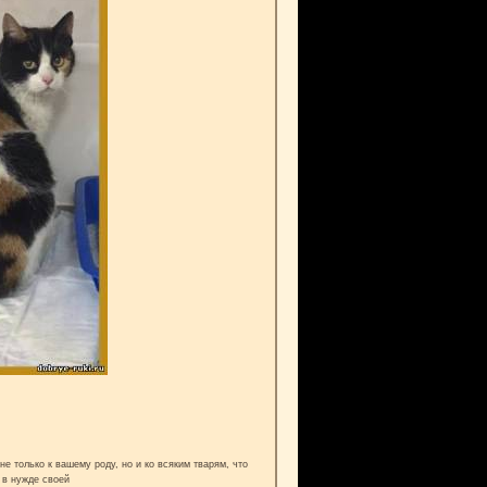
е только к вашему роду, но и ко всяким тварям, что
 в нужде своей