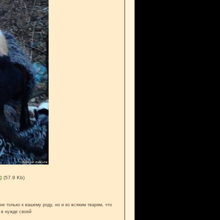
g
(57.9 Kb)
е только к вашему роду, но и ко всяким тварям, что
 в нужде своей