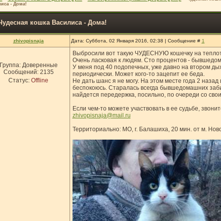
иса - Дома!
Чудесная кошка Василиса - Дома!
zhivopisnaja
Дата: Суббота, 02 Января 2016, 02:38 | Сообщение #
1
Выбросили вот такую ЧУДЕСНУЮ кошечку на теплотрас
Очень ласковая к людям. Сто процентов - бывшедо
Группа: Доверенные
У меня под 40 подопечных, уже давно на втором дых
Сообщений:
2135
периодически. Может кого-то зацепит ее беда.
Статус:
Offline
Не дать шанс я не могу. На этом месте года 2 назад
беспокоюсь. Старалась всегда бывшедомашних забир
найдется передержка, посильно, по очереди со свои
Если чем-то можете участвовать в ее судьбе, звони
zhivopisnaja@mail.ru
Территориально: МО, г. Балашиха, 20 мин. от м. Нов