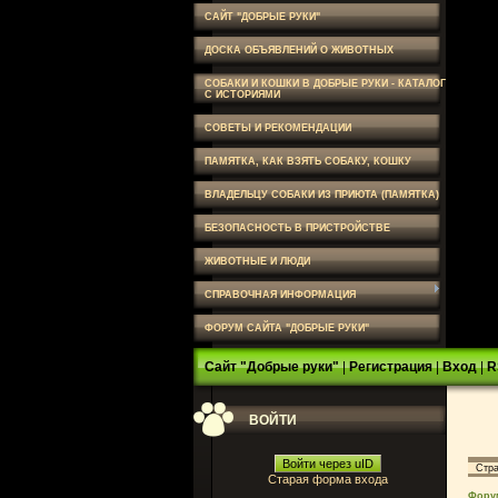
САЙТ "ДОБРЫЕ РУКИ"
ДОСКА ОБЪЯВЛЕНИЙ О ЖИВОТНЫХ
СОБАКИ И КОШКИ В ДОБРЫЕ РУКИ - КАТАЛОГ
С ИСТОРИЯМИ
СОВЕТЫ И РЕКОМЕНДАЦИИ
ПАМЯТКА, КАК ВЗЯТЬ СОБАКУ, КОШКУ
ВЛАДЕЛЬЦУ СОБАКИ ИЗ ПРИЮТА (ПАМЯТКА)
БЕЗОПАСНОСТЬ В ПРИСТРОЙСТВЕ
ЖИВОТНЫЕ И ЛЮДИ
СПРАВОЧНАЯ ИНФОРМАЦИЯ
ФОРУМ САЙТА "ДОБРЫЕ РУКИ"
Сайт "Добрые руки"
|
Регистрация
|
Вход
|
R
ВОЙТИ
Войти через uID
Стр
Старая форма входа
Фору