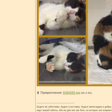
Прикрепления:
8384565.jpg
(40.4 Kb)
Будьте же заботливы, будьте участливы, будьте милосердны и добры н
ищут вашей заботы, ибо вы для них как боги, на которых они взирают