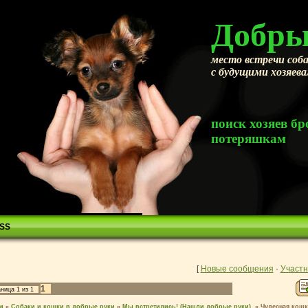
Добры
место встречи соба
с будущими хозяев
поиск хозяев 
потеряшкам
SS
[
Новые сообщения
·
Участн
1
аница
1
из
1
м
»
Собаки и кошки в добрые руки
»
Мы встретились! (Нашли добрые руки).
»
Чудесная кошк