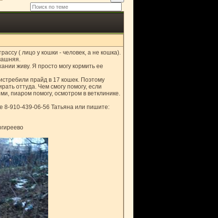
су ( лицо у кошки - человек, а не кошка).
машняя.
ании живу. Я просто могу кормить ее
 истребили прайд в 17 кошек. Поэтому
ать оттуда. Чем смогу помогу, если
ми, пиаром помогу, осмотром в ветклинике.
те 8-910-439-06-56 Татьяна или пишите:
огиреево