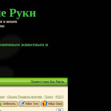
е Руки
к и кошек
ами
брошенным животным и
Приветствую Вас
Гость
ики
·
Общие Правила форума
·
Поиск
·
RSS
]
а