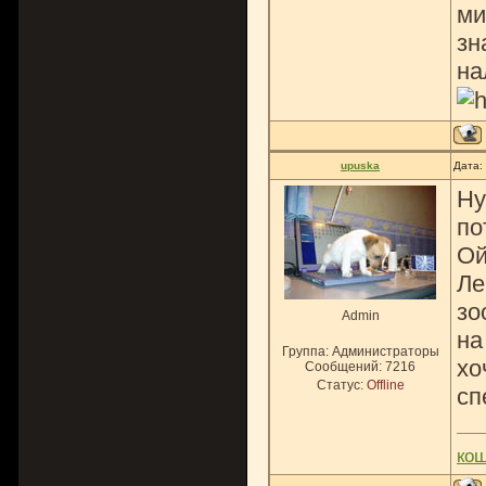
ми
зн
на
upuska
Дата:
Ну
по
Ой
Ле
зо
Admin
на
Группа: Администраторы
хо
Сообщений:
7216
Статус:
Offline
сп
ко