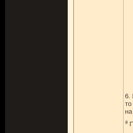
6.
то
на