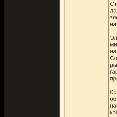
Ст
ла
зл
на
Эл
ми
на
Со
ры
га
пр
Ко
об
на
ко