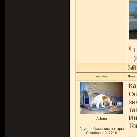
(
upuska
Дата:
Ка
Ос
зн
та
Ин
Admin
То
Группа: Администраторы
Сообщений:
7216