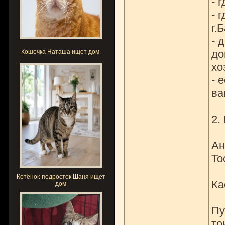
- 
- 
г.
- 
до
Кошечка Наташа ищет дом.
хо
- 
ва
2.
Ан
То
Котёнок-подросток Шаня ищет
Ка
дом
Пу
то