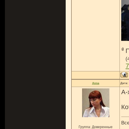
(
7
Anna
Дата:
А-
Ко
Все
Группа: Доверенные