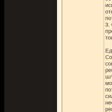
ис
от
по
3.
пр
то
Ед
Со
со
ре
шл
мо
по
си
не
ре