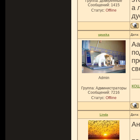
Группа: Доверенные
Сообщений:
1415
а 
Статус:
Offline
ду
upuska
Дата:
Аа
по
пр
св
Admin
ко
Группа: Администраторы
Сообщений:
7216
Статус:
Offline
Linda
Дата:
Ан