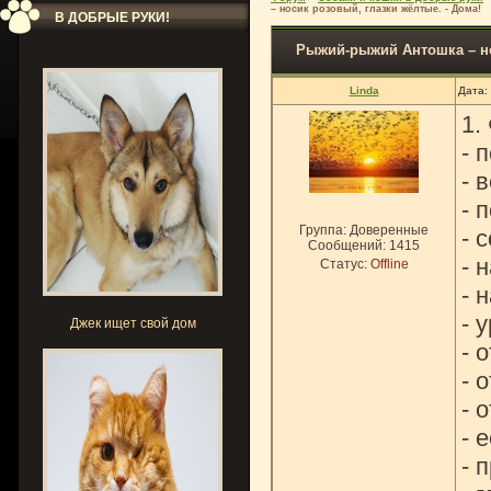
– носик розовый, глазки жёлтые. - Дома!
В ДОБРЫЕ РУКИ!
Рыжий-рыжий Антошка – но
Linda
Дата:
1.
- 
- 
- 
Группа: Доверенные
- 
Сообщений:
1415
- 
Статус:
Offline
- 
- 
Джек ищет свой дом
- 
- 
- 
- 
- 