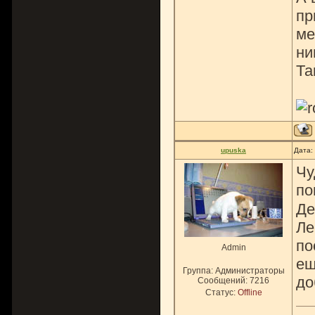
пр
ме
ни
Та
upuska
Дата:
Чу
по
Де
Ле
по
Admin
ещ
Группа: Администраторы
до
Сообщений:
7216
Статус:
Offline