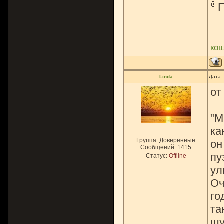
ко
Linda
Дата:
от
"М
ка
Группа: Доверенные
он
Сообщений:
1415
пу
Статус:
Offline
ул
Оч
го
та
шу