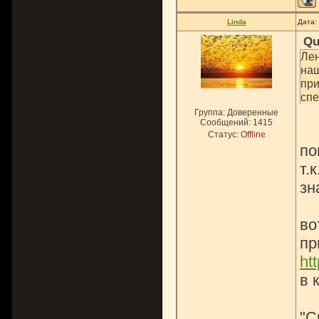
Linda
Дата:
Qu
Лен
наш
при
спе
Группа: Доверенные
Сообщений:
1415
Статус:
Offline
по
т.
зн
во
пр
ht
в 
"С