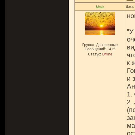
Linda
Дата:
но
"У
оч
Группа: Доверенные
ви
Сообщений:
1415
чт
Статус:
Offline
к 
Го
и 
Ан
1.
2.
(п
за
ма
ос