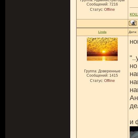
Группа: Администраторы
Сообщений:
7216
Статус:
Offline
ко
Linda
Дата:
но
".
но
Группа: Доверенные
на
Сообщений:
1415
на
Статус:
Offline
на
Ан
де
и 