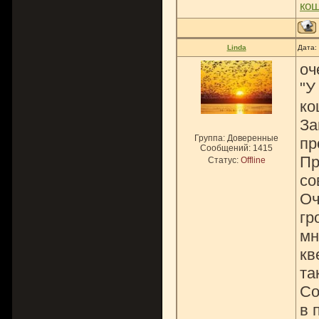
ко
Linda
Дата:
оч
"У
ко
За
Группа: Доверенные
пр
Сообщений:
1415
Пр
Статус:
Offline
со
Оч
гр
мн
кв
та
Со
в 