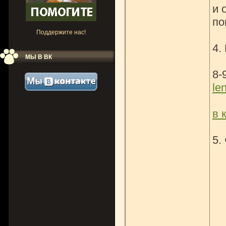
и 
по
Поддержите нас!
4.
МЫ В ВК
8-
le
в 
5.