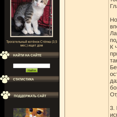
Гл
Но
вп
Ла
по
Трогательный котёнок Стёпка (3,5
мес.) ищет дом
К 
пр
НАЙТИ НА САЙТЕ
та
Бе
ос
СТАТИСТИКА
да
бо
От
ПОДДЕРЖАТЬ САЙТ
3.
ис