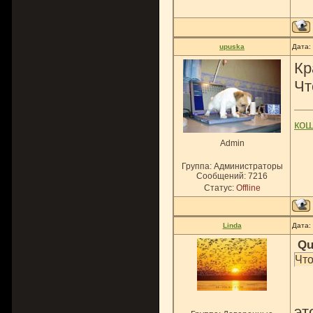
upuska
Дата:
Кр
Чт
ко
Admin
Группа: Администраторы
Сообщений:
7216
Статус:
Offline
Linda
Дата:
Qu
Что
эт