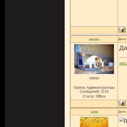
upuska
Дата:
Да
ко
Admin
Группа: Администраторы
Сообщений:
7216
Статус:
Offline
Linda
Дата: