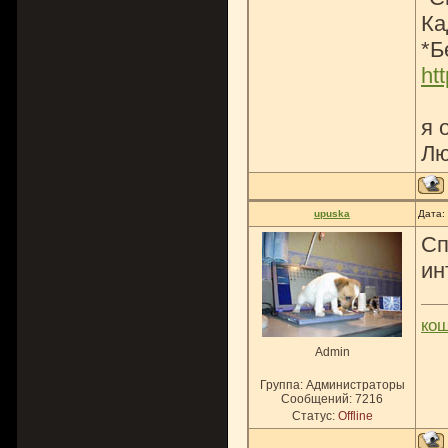
Ка
*Б
ht
я 
Лю
upuska
Дата:
Сп
ин
ко
Admin
Группа: Администраторы
Сообщений:
7216
Статус:
Offline