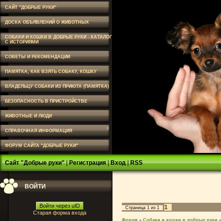
САЙТ "ДОБРЫЕ РУКИ"
ДОСКА ОБЪЯВЛЕНИЙ О ЖИВОТНЫХ
СОБАКИ И КОШКИ В ДОБРЫЕ РУКИ - КАТАЛОГ
С ИСТОРИЯМИ
СОВЕТЫ И РЕКОМЕНДАЦИИ
ПАМЯТКА, КАК ВЗЯТЬ СОБАКУ, КОШКУ
ВЛАДЕЛЬЦУ СОБАКИ ИЗ ПРИЮТА (ПАМЯТКА)
БЕЗОПАСНОСТЬ В ПРИСТРОЙСТВЕ
ЖИВОТНЫЕ И ЛЮДИ
СПРАВОЧНАЯ ИНФОРМАЦИЯ
ФОРУМ САЙТА "ДОБРЫЕ РУКИ"
Сайт "Добрые руки"
|
Регистрация
|
Вход
|
RSS
ВОЙТИ
Войти через uID
1
Страница
1
из
1
Старая форма входа
Форум
»
Собаки и кошки в добрые руки