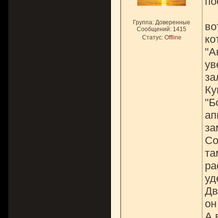
по
Группа: Доверенные
во
Сообщений:
1415
ко
Статус:
Offline
"А
ув
за
Ку
"Б
ап
за
Со
та
ра
уд
Дв
он
А 