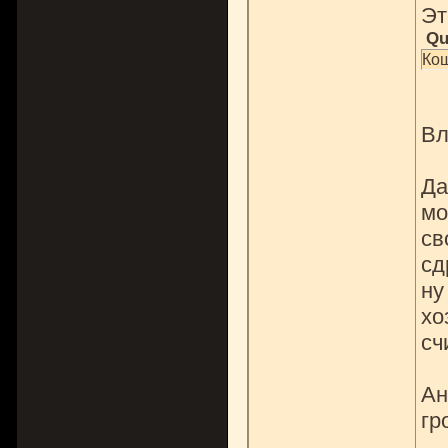
Эт
Qu
Кош
Вл
Да
мо
св
сд
ну
хо
сч
Ан
гр