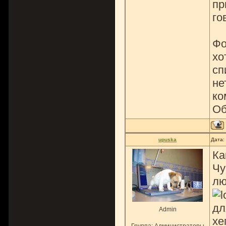
пр
го
Фо
хо
сп
не
ко
Об
upuska
Дата:
Ка
Чу
лю
дл
Admin
хе