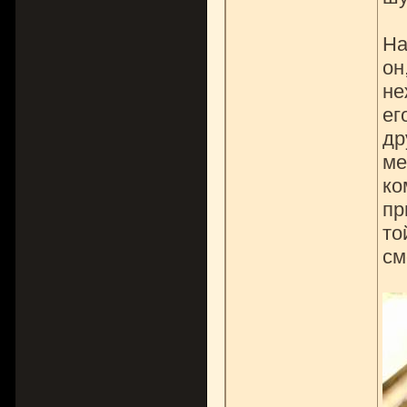
На
он
не
ег
др
ме
ко
пр
то
см