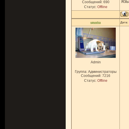
язы
Сообщений:
690
Статус:
Offline
upuska
Дата:
Admin
Группа: Администраторы
Сообщений:
7216
Статус:
Offline