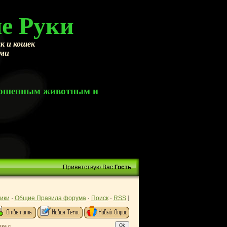
е Руки
к и кошек
ами
брошенным животным и
Приветствую Вас
Гость
ики
·
Общие Правила форума
·
Поиск
·
RSS
]
ка с