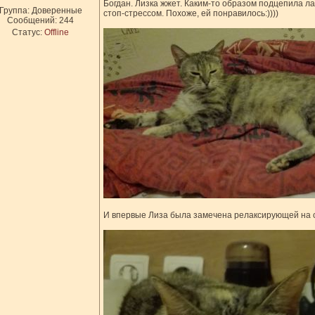
Богдан. Лизка жжет. Каким-то образом подцепила ла
Группа: Доверенные
стоп-стрессом. Похоже, ей понравилось:))))
Сообщений:
244
Статус:
Offline
И впервые Лиза была замечена релаксирующей на 