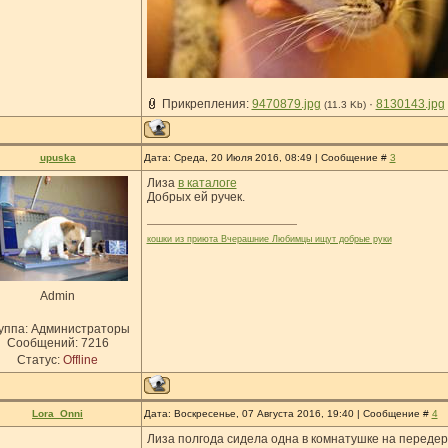
Прикрепления:
9470879.jpg
·
8130143.jpg
(11.3 Kb)
upuska
Дата: Среда, 20 Июля 2016, 08:49 | Сообщение #
3
Лиза
в каталоге
Добрых ей ручек.
кошки из приюта Вчерашние Любимцы ищут добрые руки
Admin
уппа: Администраторы
Сообщений:
7216
Статус:
Offline
Lora_Onni
Дата: Воскресенье, 07 Августа 2016, 19:40 | Сообщение #
4
Лиза полгода сидела одна в комнатушке на передерж