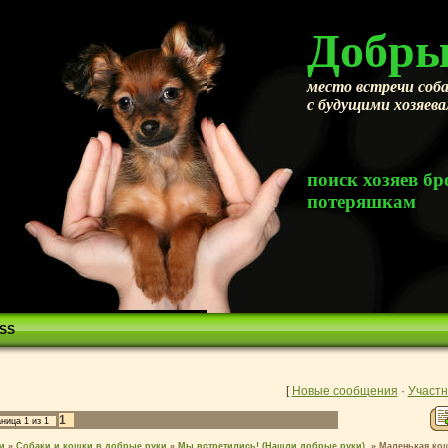
Добры
место встречи соба
с будущими хозяев
поиск хозяев 
потеряшкам
SS
[
Новые сообщения
·
Участн
1
аница
1
из
1
м
»
Собаки и кошки в добрые руки
»
Мы встретились! (Нашли добрые руки).
»
Маленькая кош