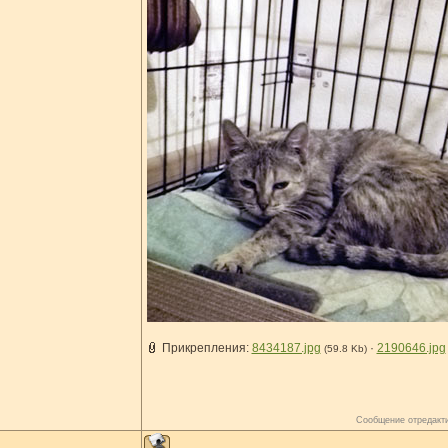
Прикрепления:
8434187.jpg
·
2190646.jpg
(59.8 Kb)
Сообщение отредакт