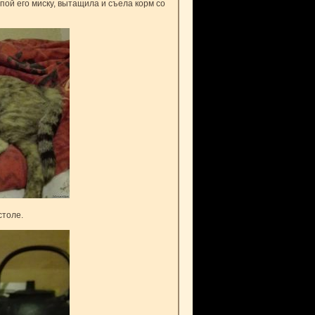
пой его миску, вытащила и съела корм со
столе.