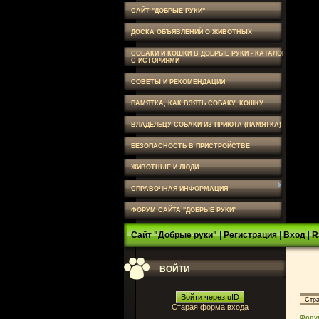
САЙТ "ДОБРЫЕ РУКИ"
ДОСКА ОБЪЯВЛЕНИЙ О ЖИВОТНЫХ
СОБАКИ И КОШКИ В ДОБРЫЕ РУКИ - КАТАЛОГ
С ИСТОРИЯМИ
СОВЕТЫ И РЕКОМЕНДАЦИИ
ПАМЯТКА, КАК ВЗЯТЬ СОБАКУ, КОШКУ
ВЛАДЕЛЬЦУ СОБАКИ ИЗ ПРИЮТА (ПАМЯТКА)
БЕЗОПАСНОСТЬ В ПРИСТРОЙСТВЕ
ЖИВОТНЫЕ И ЛЮДИ
СПРАВОЧНАЯ ИНФОРМАЦИЯ
ФОРУМ САЙТА "ДОБРЫЕ РУКИ"
Сайт "Добрые руки"
|
Регистрация
|
Вход
|
R
ВОЙТИ
Войти через uID
Стр
Старая форма входа
Фору