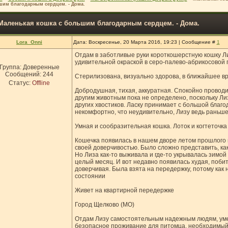
им благодарным сердцем. - Дома.
Маленькая кошка с большим благодарным сердцем. - Дома.
Lora_Onni
Дата: Воскресенье, 20 Марта 2016, 19:23 | Сообщение #
1
Отдам в заботливые руки короткошерстную кошку Лиз
удивительной окраской в серо-палево-абрикосовой 
Группа: Доверенные
Сообщений:
244
Стерилизована, визуально здорова, в ближайшее в
Статус:
Offline
Добродушная, тихая, аккуратная. Спокойно проводи
другим животным пока не определено, поскольку Ли
других хвостиков. Ласку принимает с большой благо
некомфортно, что неудивительно, Лизу ведь раньше
Умная и сообразительная кошка. Лоток и когтеточк
Кошечка появилась в нашем дворе летом прошлого 
своей доверчивостью. Было сложно представить, ка
Но Лиза как-то выживала и где-то укрывалась зимой 
целый месяц. И вот недавно появилась худая, побит
доверчивая. Была взята на передержку, потому как 
состоянии
Живет на квартирной передержке
Город Щелково (МО)
Отдам Лизу самостоятельным надежным людям, ум
безопасное проживание для питомца, необходимый 