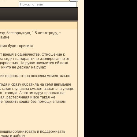
у, беспородную, 1.5 лет отроду, с
гамме
ремя будет привита
т время в одиночестве. Отношение к
за сидит на карантине изолированно от
дарностью. На руках находится ей пока
 никто не держал на руках
а из гофрокартона освоены моментально
года и сразу обратила на себя внимание
к такая глупышка сможет выжить на улице.
от холода. А потом вдруг пропала на
ая, растерянная и всё такая же
не прожить кошке без помощи в таком
еющим организовать и поддерживать
уход и заботу