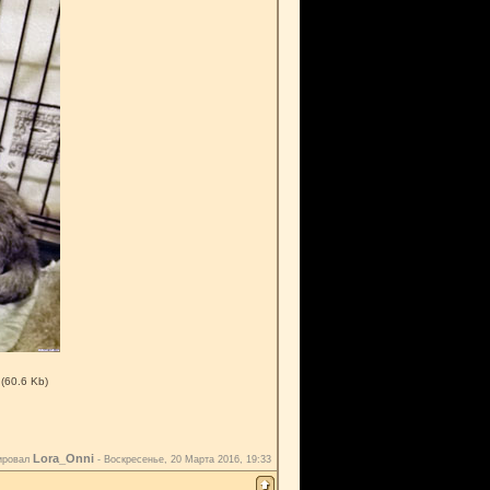
(60.6 Kb)
Lora_Onni
ировал
-
Воскресенье, 20 Марта 2016, 19:33