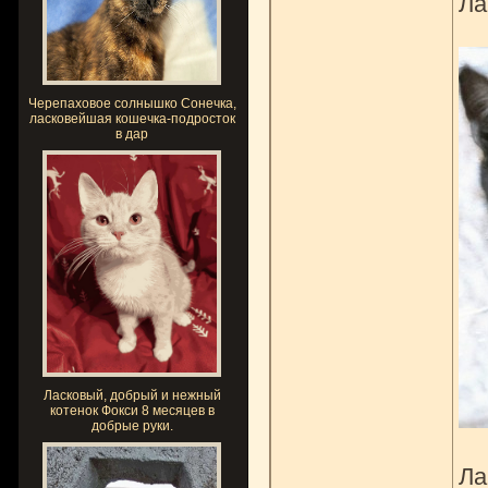
Ла
Черепаховое солнышко Сонечка,
ласковейшая кошечка-подросток
в дар
Ласковый, добрый и нежный
котенок Фокси 8 месяцев в
добрые руки.
Ла