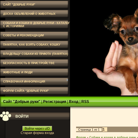
САЙТ "ДОБРЫЕ РУКИ"
ДОСКА ОБЪЯВЛЕНИЙ О ЖИВОТНЫХ
СОБАКИ И КОШКИ В ДОБРЫЕ РУКИ - КАТАЛОГ
С ИСТОРИЯМИ
СОВЕТЫ И РЕКОМЕНДАЦИИ
ПАМЯТКА, КАК ВЗЯТЬ СОБАКУ, КОШКУ
ВЛАДЕЛЬЦУ СОБАКИ ИЗ ПРИЮТА (ПАМЯТКА)
БЕЗОПАСНОСТЬ В ПРИСТРОЙСТВЕ
ЖИВОТНЫЕ И ЛЮДИ
СПРАВОЧНАЯ ИНФОРМАЦИЯ
ФОРУМ САЙТА "ДОБРЫЕ РУКИ"
Сайт "Добрые руки"
|
Регистрация
|
Вход
|
RSS
ВОЙТИ
Войти через uID
1
Страница
1
из
1
Старая форма входа
Форум
»
Собаки и кошки в добрые руки