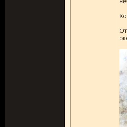
не
Ко
От
ок