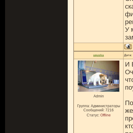
ск
фи
ре
У 
за
upuska
Дата:
И 
Оч
чт
по
Admin
По
Группа: Администраторы
же
Сообщений:
7216
Статус:
Offline
пр
кт