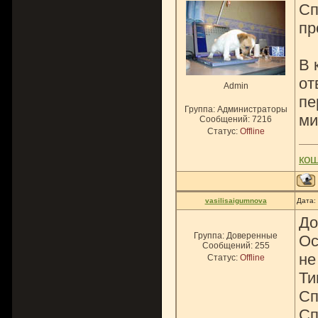
Сп
пр
В 
от
Admin
пе
Группа: Администраторы
ми
Сообщений:
7216
Статус:
Offline
ко
vasilisaigumnova
Дата:
До
Группа: Доверенные
Ос
Сообщений:
255
не
Статус:
Offline
Ти
Сп
Сп