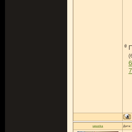
(
6
7
upuska
Дата: