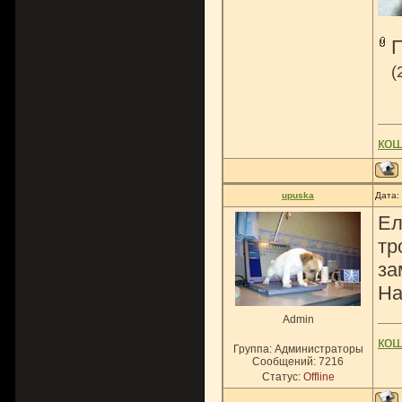
(
ко
upuska
Дата:
Ел
тр
за
На
Admin
ко
Группа: Администраторы
Сообщений:
7216
Статус:
Offline