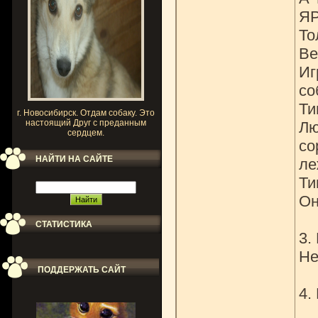
ЯР
То
Ве
Иг
со
Ти
г. Новосибирск. Отдам собаку. Это
настоящий Друг с преданным
Лю
сердцем.
со
НАЙТИ НА САЙТЕ
ле
Ти
Он
СТАТИСТИКА
3.
Не
ПОДДЕРЖАТЬ САЙТ
4.