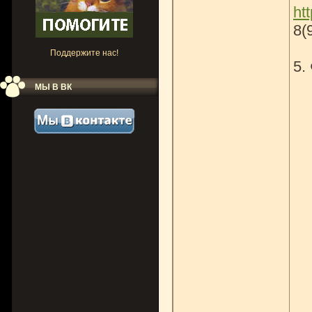
ht
8(
Поддержите нас!
5.
МЫ В ВК