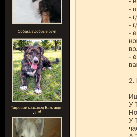
- 
- 
- 
- 
- 
Собака в добрые руки
но
во
- 
ва
2.
Ищ
У 
Тигровый красавец Бакс ищет
Но
дом!
У 
ча
А 