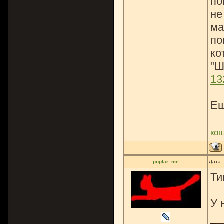
по
не
ма
по
ко
"Ш
13
Ещ
ко
poplar_me
Дата:
Ти
У 