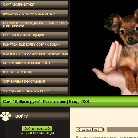
САЙТ "ДОБРЫЕ РУКИ"
ДОСКА ОБЪЯВЛЕНИЙ О ЖИВОТНЫХ
СОБАКИ И КОШКИ В ДОБРЫЕ РУКИ - КАТАЛОГ
С ИСТОРИЯМИ
СОВЕТЫ И РЕКОМЕНДАЦИИ
ПАМЯТКА, КАК ВЗЯТЬ СОБАКУ, КОШКУ
ВЛАДЕЛЬЦУ СОБАКИ ИЗ ПРИЮТА (ПАМЯТКА)
БЕЗОПАСНОСТЬ В ПРИСТРОЙСТВЕ
ЖИВОТНЫЕ И ЛЮДИ
СПРАВОЧНАЯ ИНФОРМАЦИЯ
ФОРУМ САЙТА "ДОБРЫЕ РУКИ"
Сайт "Добрые руки"
|
Регистрация
|
Вход
|
RSS
ВОЙТИ
Войти через uID
1
Страница
1
из
1
Старая форма входа
Форум
»
Собаки и кошки в добрые руки