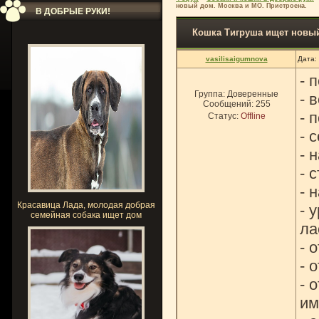
новый дом. Москва и МО. Пристроена.
В ДОБРЫЕ РУКИ!
Кошка Тигруша ищет новый
vasilisaigumnova
Дата:
- 
Группа: Доверенные
- 
Сообщений:
255
- 
Статус:
Offline
- 
- 
- 
- 
Красавица Лада, молодая добрая
- 
семейная собака ищет дом
ла
- 
- 
- 
им