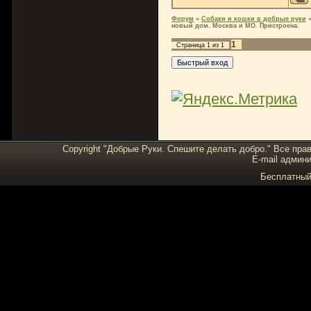
Форум
»
Собаки и кошки в добрые руки
новый дом. Москва и МО. Пристроена.
1
Страница
1
из
1
Copyright "Добрые Руки. Спешите делать добро." Все пра
E-mail админи
Бесплатны