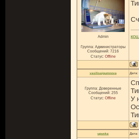
Ти
Сч
ко
Admin
Группа: Администраторы
Сообщений:
7216
Статус:
Offline
vasilisaigumnova
Дата:
Сп
Группа: Доверенные
Ти
Сообщений:
255
У 
Статус:
Offline
Ос
Ти
upuska
Дата: