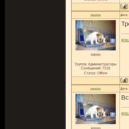
upuska
Дата:
Тр
ко
Admin
Группа: Администраторы
Сообщений:
7216
Статус:
Offline
upuska
Дата:
Вс
ко
Admin