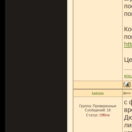
по
по
Ко
по
ht
Це
ко
katriona
Дата:
с 
Группа: Проверенные
вр
Сообщений:
16
Статус:
Offline
Дю
ли