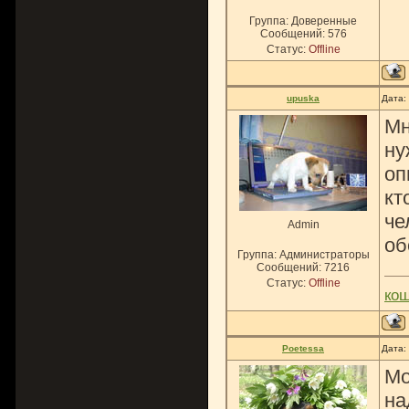
Группа: Доверенные
Сообщений:
576
Статус:
Offline
upuska
Дата:
Мн
ну
оп
кт
че
Admin
об
Группа: Администраторы
Сообщений:
7216
Статус:
Offline
ко
Poetessa
Дата:
Мо
на