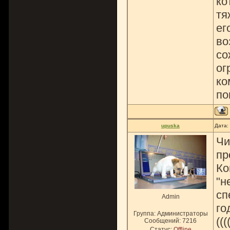
ко
тя
ег
во
со
ог
ко
по
upuska
Дата:
Чи
пр
Ко
"н
сп
Admin
го
Группа: Администраторы
(((
Сообщений:
7216
Статус:
Offline