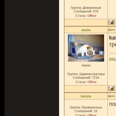
Группа: Доверенные
Сообщений:
576
Статус:
Offline
upuska
Дата:
ka
тр
ко
Admin
Группа: Администраторы
Сообщений:
7216
Статус:
Offline
katriona
Дата:
по
Группа: Проверенные
Сообщений:
16
Статус:
Offline