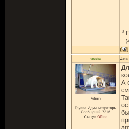
(
upuska
Дата:
Дл
ко
А 
см
Та
Admin
ос
Группа: Администраторы
бы
Сообщений:
7216
Статус:
Offline
пр
аг