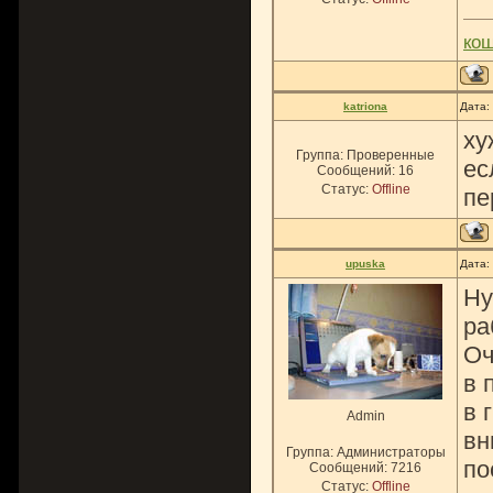
ко
katriona
Дата:
ху
Группа: Проверенные
ес
Сообщений:
16
Статус:
Offline
пе
upuska
Дата:
Ну
ра
Оч
в 
в 
Admin
вн
Группа: Администраторы
по
Сообщений:
7216
Статус:
Offline