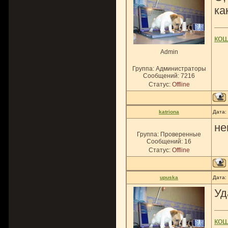
ка
ко
Admin
Группа: Администраторы
Сообщений:
7216
Статус:
Offline
katriona
Дата:
не
Группа: Проверенные
Сообщений:
16
Статус:
Offline
upuska
Дата:
Уд
ко