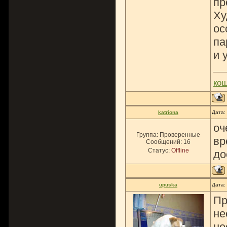
пр
Ху
ос
па
и 
ко
katriona
Дата:
оч
Группа: Проверенные
вр
Сообщений:
16
Статус:
Offline
до
upuska
Дата:
Пр
не
не