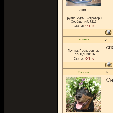
Admin
Группа: Администраторы
Сообщений:
7216
Статус:
Offline
katriona
Дата:
сп
Группа: Проверенные
Сообщений:
16
Статус:
Offline
Poetessa
Дата:
Си