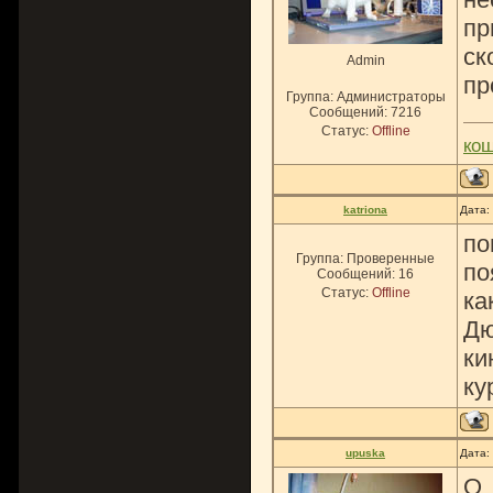
пр
ск
Admin
пр
Группа: Администраторы
Сообщений:
7216
Статус:
Offline
ко
katriona
Дата:
по
Группа: Проверенные
по
Сообщений:
16
Статус:
Offline
ка
Дю
ки
ку
upuska
Дата:
О,