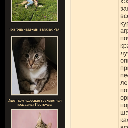
хо
за
вс
ку
аг
Три года надежды в глазах Рэя.
по
кр
лу
оп
пр
пе
ле
по
ор
Ищет дом чудесная трёхцветная
по
красавица Пеструша
ша
ка
вс