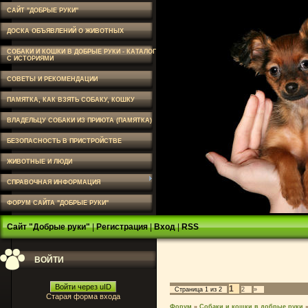
САЙТ "ДОБРЫЕ РУКИ"
ДОСКА ОБЪЯВЛЕНИЙ О ЖИВОТНЫХ
СОБАКИ И КОШКИ В ДОБРЫЕ РУКИ - КАТАЛОГ
С ИСТОРИЯМИ
СОВЕТЫ И РЕКОМЕНДАЦИИ
ПАМЯТКА, КАК ВЗЯТЬ СОБАКУ, КОШКУ
ВЛАДЕЛЬЦУ СОБАКИ ИЗ ПРИЮТА (ПАМЯТКА)
БЕЗОПАСНОСТЬ В ПРИСТРОЙСТВЕ
ЖИВОТНЫЕ И ЛЮДИ
СПРАВОЧНАЯ ИНФОРМАЦИЯ
ФОРУМ САЙТА "ДОБРЫЕ РУКИ"
Сайт "Добрые руки"
|
Регистрация
|
Вход
|
RSS
ВОЙТИ
Войти через uID
1
Страница
1
из
2
2
»
Старая форма входа
Форум
»
Собаки и кошки в добрые руки