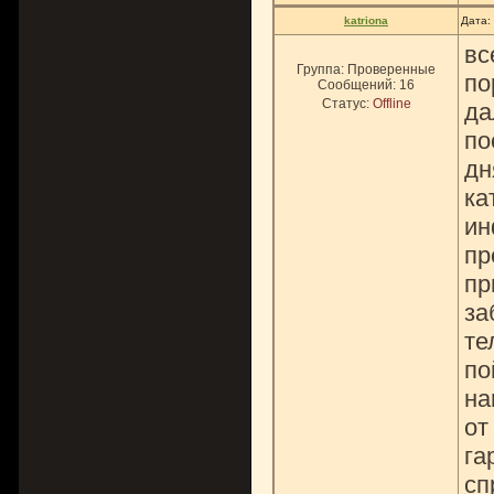
katriona
Дата:
вс
Группа: Проверенные
по
Сообщений:
16
Статус:
Offline
да
по
дн
ка
ин
пр
пр
за
те
по
на
от
га
сп