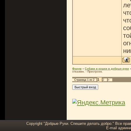
ле
чт
чт
со
то
ог
ни
Форум
»
Собаки и кошки в добрые руки
отказник. - Пристроен.
1
Страница
1
из
2
2
»
Copyright "Добрые Руки. Спешите делать добро." Все пра
E-mail админи