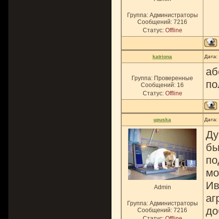
Группа: Администраторы
Сообщений:
7216
Статус:
Offline
katriona
Дата:
аб
Группа: Проверенные
по
Сообщений:
16
Статус:
Offline
upuska
Дата:
Ду
бы
по
мо
Ив
Admin
аг
Группа: Администраторы
до
Сообщений:
7216
Статус:
Offline