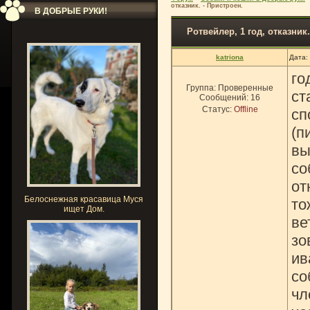
отказник. - Пристроен.
В ДОБРЫЕ РУКИ!
Ротвейлер, 1 год, отказник.
katriona
Дата:
го
Группа: Проверенные
ст
Сообщений:
16
Статус:
Offline
сп
(п
вы
со
от
Белоснежная красавица Муся
то
ищет Дом.
ве
зо
ив
со
чл