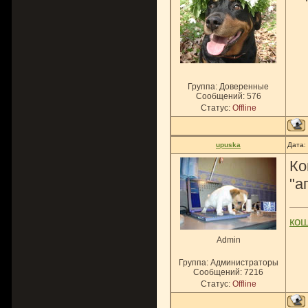
Группа: Доверенные
Сообщений:
576
Статус:
Offline
upuska
Дата:
Ко
"а
ко
Admin
Группа: Администраторы
Сообщений:
7216
Статус:
Offline