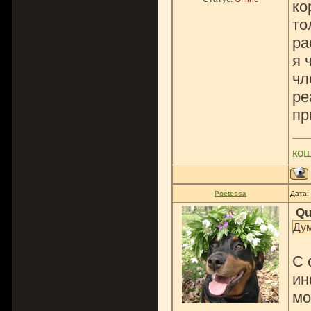
ко
то
ра
я 
чл
ре
пр
ко
Poetessa
Дата:
Qu
Дум
С 
ин
мо