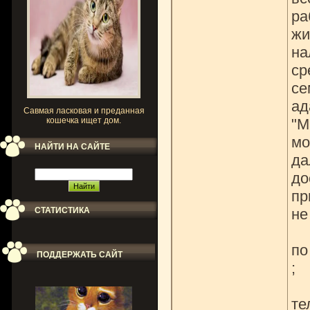
ра
жи
на
ср
се
ад
Савмая ласковая и преданная
кошечка ищет дом.
"М
мо
НАЙТИ НА САЙТЕ
да
до
пр
СТАТИСТИКА
не
по
ПОДДЕРЖАТЬ САЙТ
;
те