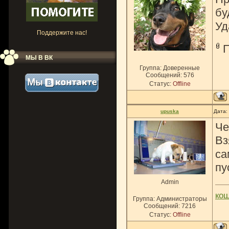
бу
Уд
Поддержите нас!
МЫ В ВК
Группа: Доверенные
Сообщений:
576
Статус:
Offline
upuska
Дата:
Ч
Вз
са
пу
Admin
ко
Группа: Администраторы
Сообщений:
7216
Статус:
Offline