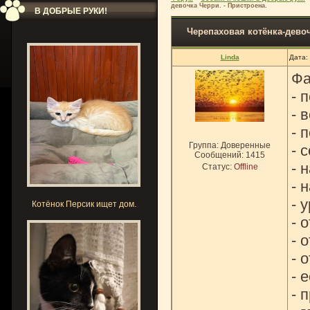
девочка Черри. - Пристроена.
В ДОБРЫЕ РУКИ!
Черепаховая котёнка-девоч
Linda
Дата:
Фа
- 
- 
- 
Группа: Доверенные
- 
Сообщений:
1415
- 
Статус:
Offline
- 
- 
Котёнок Персик ищет дом.
- 
- 
- 
- 
- 