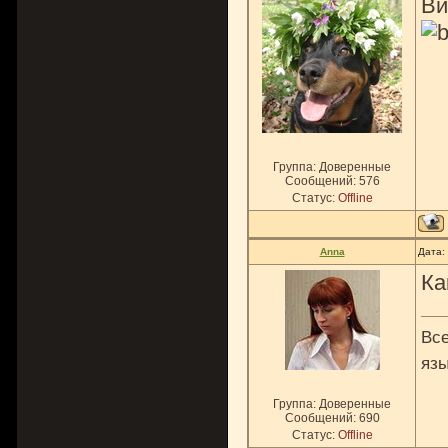
Ви
Группа: Доверенные
Сообщений:
576
Статус:
Offline
Anna
Дата:
Ка
Все
язы
Группа: Доверенные
Сообщений:
690
Статус:
Offline