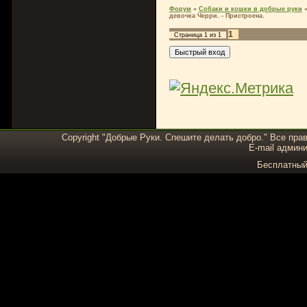
Форум
»
Собаки и кошки в добрые руки
девочка Черри. - Пристроена.
1
Страница
1
из
1
Copyright "Добрые Руки. Спешите делать добро." Все пра
E-mail админи
Бесплатны