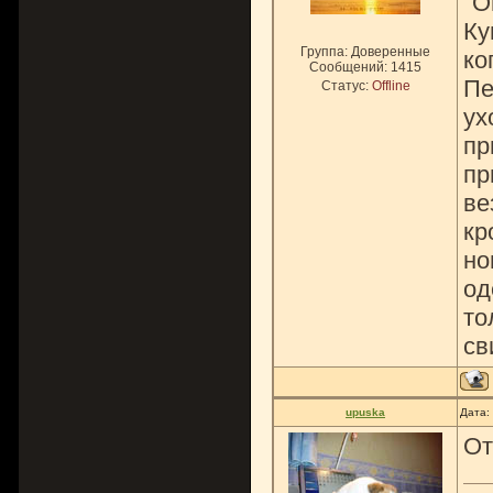
"О
Ку
Группа: Доверенные
ко
Сообщений:
1415
Пе
Статус:
Offline
ух
пр
пр
ве
кр
но
од
то
св
upuska
Дата:
От