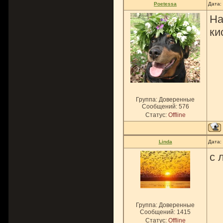
Poetessa
Дата:
На
ки
Группа: Доверенные
Сообщений:
576
Статус:
Offline
Linda
Дата:
с 
Группа: Доверенные
Сообщений:
1415
Статус:
Offline