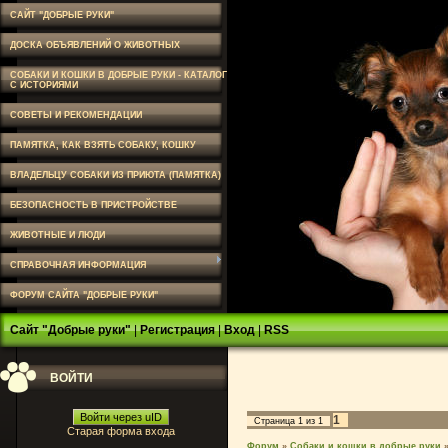
САЙТ "ДОБРЫЕ РУКИ"
ДОСКА ОБЪЯВЛЕНИЙ О ЖИВОТНЫХ
СОБАКИ И КОШКИ В ДОБРЫЕ РУКИ - КАТАЛОГ
С ИСТОРИЯМИ
СОВЕТЫ И РЕКОМЕНДАЦИИ
ПАМЯТКА, КАК ВЗЯТЬ СОБАКУ, КОШКУ
ВЛАДЕЛЬЦУ СОБАКИ ИЗ ПРИЮТА (ПАМЯТКА)
БЕЗОПАСНОСТЬ В ПРИСТРОЙСТВЕ
ЖИВОТНЫЕ И ЛЮДИ
СПРАВОЧНАЯ ИНФОРМАЦИЯ
ФОРУМ САЙТА "ДОБРЫЕ РУКИ"
Сайт "Добрые руки"
|
Регистрация
|
Вход
|
RSS
ВОЙТИ
Войти через uID
1
Страница
1
из
1
Старая форма входа
Форум
»
Собаки и кошки в добрые руки