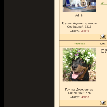
ко
Admin
Группа: Администраторы
Сообщений:
7216
Статус:
Offline
Poetessa
Дата:
Ой
Группа: Доверенные
Сообщений:
576
Статус:
Offline