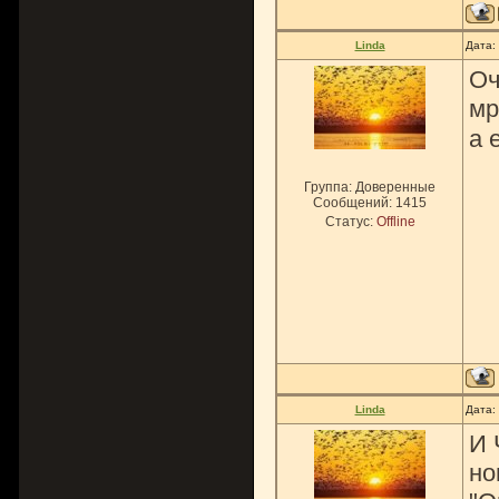
Linda
Дата:
Оч
мр
а 
Группа: Доверенные
Сообщений:
1415
Статус:
Offline
Linda
Дата:
И 
но