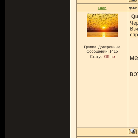
Linda
Дата:
Qu
Чер
Взя
спр
Группа: Доверенные
Сообщений:
1415
ме
Статус:
Offline
во