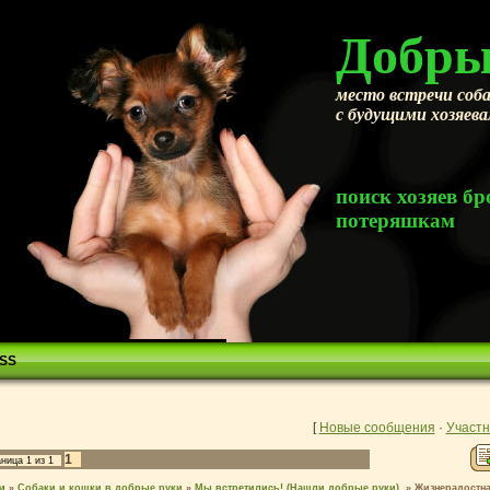
Добры
место встречи соба
с будущими хозяев
поиск хозяев 
потеряшкам
SS
[
Новые сообщения
·
Участн
1
аница
1
из
1
м
»
Собаки и кошки в добрые руки
»
Мы встретились! (Нашли добрые руки).
»
Жизнерадостна