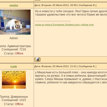
upuska
Дата: Вторник, 03 Июля 2012, 20:59 | Сообщение #
6
Ну и новости у тебя сегодня, Лен! Одна лучше другой
тааакое удовольствие это все читать! Какие же моло
кошки из приюта Вчерашние Любимцы ищут добрые руки
Admin
уппа: Администраторы
Сообщений:
7216
Статус:
Offline
Linda
Дата: Вторник, 03 Июля 2012, 21:01 | Сообщение #
7
у Мишельки есть большой плюс - она никогда когото
мурчать на ручках. А в семье ребенок, фанатеющий 
нужен. Скоро Мишка привыкнет и, думаю, с Настась
главное, ребенок-то как аккуратно обращается с ки
Группа: Доверенные
Сообщений:
1415
Статус:
Offline