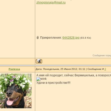
zhivopisnaja@mail.ru
Прикрепления:
6442828.jpg
(93.8 Kb)
Сообщение отре
Poetessa
Дата: Понедельник, 25 Июня 2012, 01:11 | Сообщение #
2
А имя ей подходит, сейчас Вермишелька, а повзро
Удачи в пристройстве!!!!