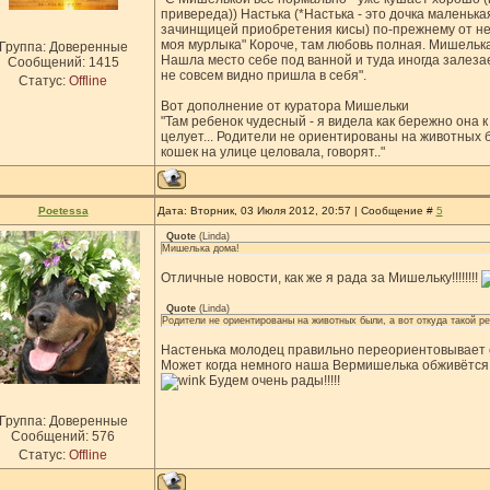
привереда)) Настька (*Настька - это дочка маленька
зачинщицей приобретения кисы) по-прежнему от нее
моя мурлыка" Короче, там любовь полная. Мишелька 
Группа: Доверенные
Нашла место себе под ванной и туда иногда залезае
Сообщений:
1415
не совсем видно пришла в себя".
Статус:
Offline
Вот дополнение от куратора Мишельки
"Там ребенок чудесный - я видела как бережно она 
целует... Родители не ориентированы на животных бы
кошек на улице целовала, говорят.."
Poetessa
Дата: Вторник, 03 Июля 2012, 20:57 | Сообщение #
5
Quote
(
Linda
)
Мишелька дома!
Отличные новости, как же я рада за Мишельку!!!!!!!!
Quote
(
Linda
)
Родители не ориентированы на животных были, а вот откуда такой реб
Настенька молодец правильно переориентовывает с
Может когда немного наша Вермишелька обживётся,
Будем очень рады!!!!!
Группа: Доверенные
Сообщений:
576
Статус:
Offline