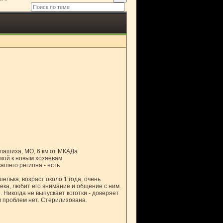
Балашиха, МО, 6 км от МКАДа
омой к новым хозяевам.
ашего региона - есть
лька, возраст около 1 года, очень
ка, любит его внимание и общение с ним.
 Никогда не выпускает коготки - доверяет
м проблем нет. Стерилизована.