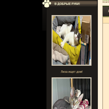
позит
В ДОБРЫЕ РУКИ!
Лиза ищет дом!