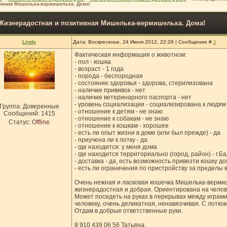
ивная Мишелька-вермишелька. Дома!
Жизнерадостная и позитивная Мишелька-вермишелька. Дома!
Linda
Дата: Воскресенье, 24 Июня 2012, 22:26 | Сообщение #
1
Фактическая информация о животном:
- пол - кошка
- возраст - 1 года
- порода - беспородная
- состояние здоровья - здорова, стерилизована
- наличие прививок - нет
- наличие ветеринарного паспорта - нет
- уровень социализации - социализирована к людям
Группа: Доверенные
- отношение к детям - не знаю
Сообщений:
1415
- отношение к собакам - не знаю
Статус:
Offline
- отношение к кошкам - хорошее
- есть ли опыт жизни в доме (или был прежде) - да
- приучена ли к лотку - да
- где находится: у меня дома
- где находится территориально (город, район) - г.
- доставка - да, есть возможность привезти кошку д
- есть ли ограничения по пристройству за пределы в
Очень нежная и ласковая кошечка Мишелька-вермише
жизнерадостная и добрая. Ориентирована на челове
Может посидеть на руках в перерывах между играми.
человеку, очень деликатная, ненавязчивая. С лотко
Отдам в добрые ответственные руки.
8 910 439 06 56 Татьяна,