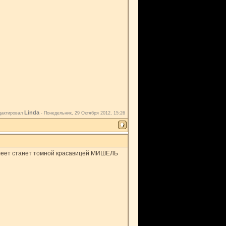
Linda
дактировал
-
Понедельник, 29 Октября 2012, 15:26
слеет станет томной красавицей МИШЕЛЬ