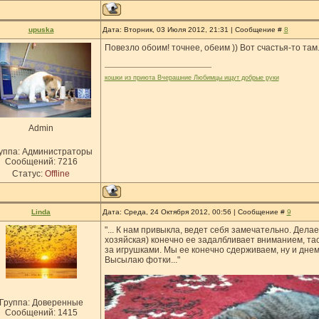
upuska
Дата: Вторник, 03 Июля 2012, 21:31 | Сообщение #
8
Повезло обоим! точнее, обеим )) Вот счастья-то там.
кошки из приюта Вчерашние Любимцы ищут добрые руки
Admin
уппа: Администраторы
Сообщений:
7216
Статус:
Offline
Linda
Дата: Среда, 24 Октября 2012, 00:56 | Сообщение #
9
"... К нам привыкла, ведет себя замечательно. Дела
хозяйская) конечно ее задалбливает вниманием, тас
за игрушками. Мы ее конечно сдерживаем, ну и днем
Высылаю фотки..."
Группа: Доверенные
Сообщений:
1415