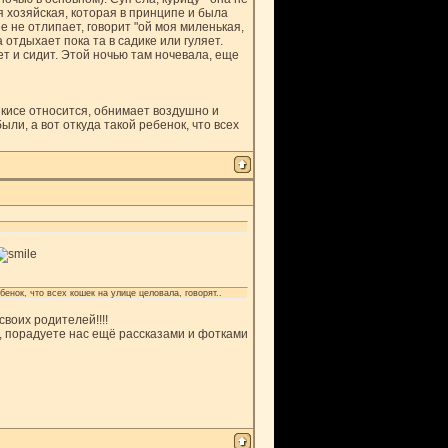
я хозяйская, которая в принципе и была
 не отлипает, говорит "ой моя миленькая,
отдыхает пока та в садике или гуляет.
т и сидит. Этой ночью там ночевала, еще
к кисе относится, обнимает воздушно и
ли, а вот откуда такой ребенок, что всех
енок, что всех кошек на улице целовала, говорят..
воих родителей!!!!
 порадуете нас ещё рассказами и фотками