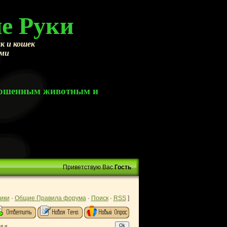
е Руки
к и кошек
ами
брошенным животным и
Приветствую Вас
Гость
ики
·
Общие Правила форума
·
Поиск
·
RSS
]
я и