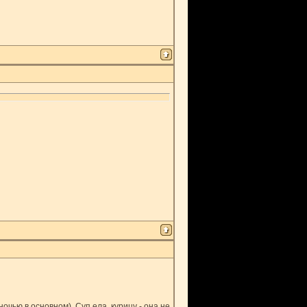
очью в основном). Суп ела, курицу - она не