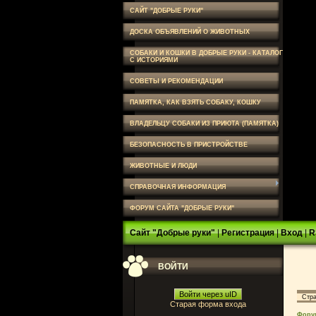
САЙТ "ДОБРЫЕ РУКИ"
ДОСКА ОБЪЯВЛЕНИЙ О ЖИВОТНЫХ
СОБАКИ И КОШКИ В ДОБРЫЕ РУКИ - КАТАЛОГ
С ИСТОРИЯМИ
СОВЕТЫ И РЕКОМЕНДАЦИИ
ПАМЯТКА, КАК ВЗЯТЬ СОБАКУ, КОШКУ
ВЛАДЕЛЬЦУ СОБАКИ ИЗ ПРИЮТА (ПАМЯТКА)
БЕЗОПАСНОСТЬ В ПРИСТРОЙСТВЕ
ЖИВОТНЫЕ И ЛЮДИ
СПРАВОЧНАЯ ИНФОРМАЦИЯ
ФОРУМ САЙТА "ДОБРЫЕ РУКИ"
Сайт "Добрые руки"
|
Регистрация
|
Вход
|
R
ВОЙТИ
Войти через uID
Стр
Старая форма входа
Фору