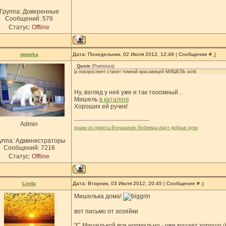
Группа: Доверенные
Сообщений:
576
Статус:
Offline
upuska
Дата: Понедельник, 02 Июля 2012, 12:49 | Сообщение #
3
Quote
(
Poetessa
)
а повзрослеет станет томной красавицей МИШЕЛЬ wink
Ну, взгляд у неё уже и так тооомный...
Мишель
в каталоге
Хороших ей ручек!
Admin
кошки из приюта Вчерашние Любимцы ищут добрые руки
уппа: Администраторы
Сообщений:
7216
Статус:
Offline
Linda
Дата: Вторник, 03 Июля 2012, 20:45 | Сообщение #
4
Мишелька дома!
вот письмо от хозяйки
"С Мишелькой все нормально - уже кушает хорошо (н