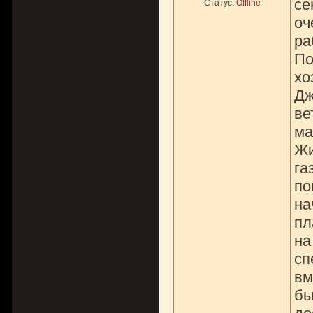
се
Статус:
Offline
оч
ра
По
хо
Дж
ве
ма
Жи
га
по
на
пл
на
сп
вм
бы