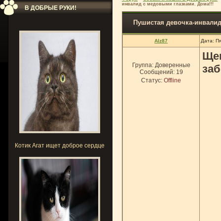
инвалид с медовыми глазками. Дома!!!
В ДОБРЫЕ РУКИ!
Пушистая девочка-инвалид
Alz87
Дата: П
Ще
Группа: Доверенные
заб
Сообщений:
19
Статус:
Offline
Котик Агат ищет доброе сердце