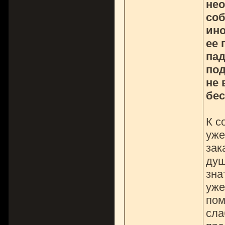
нео
соб
ино
ее 
пад
под
не 
бес
К с
уже
зак
душ
зна
уже
пом
сла