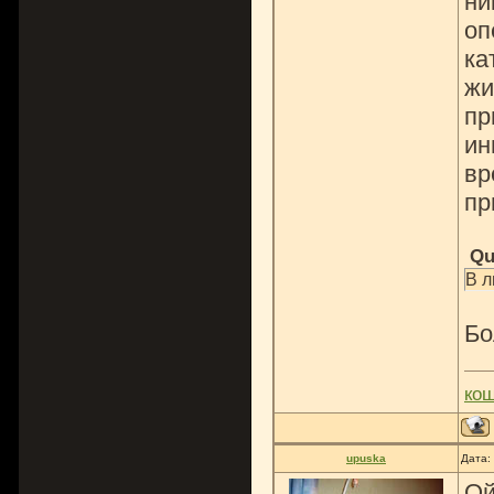
ни
оп
ка
жи
пр
ин
вр
пр
Qu
В л
Бо
ко
upuska
Дата:
Ой