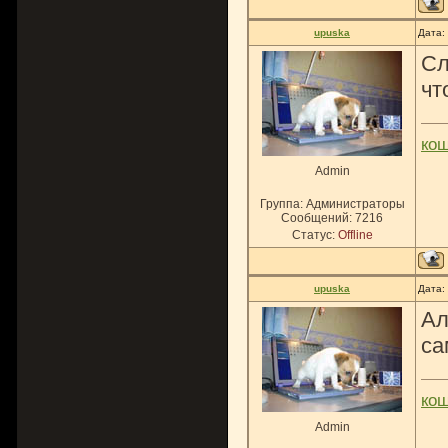
upuska
Дата:
Сл
чт
ко
Admin
Группа: Администраторы
Сообщений:
7216
Статус:
Offline
upuska
Дата:
Ал
са
ко
Admin