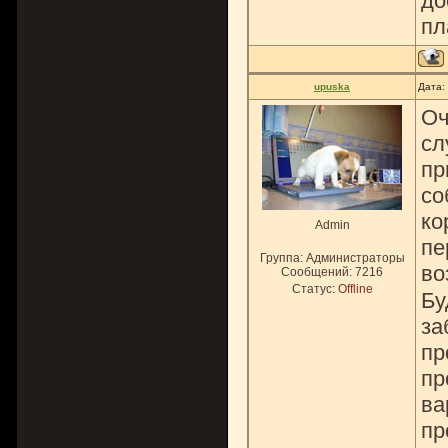
до
пл
upuska
Дата:
Оч
сл
пр
со
ко
Admin
пе
Группа: Администраторы
во
Сообщений:
7216
Статус:
Offline
Бу
за
пр
пр
ва
пр