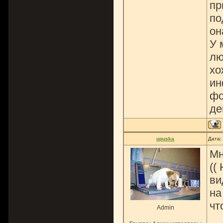
пр
по
он
У 
лю
хо
ин
фо
де
upuska
Дата:
Мн
((
ви
на
чт
Admin