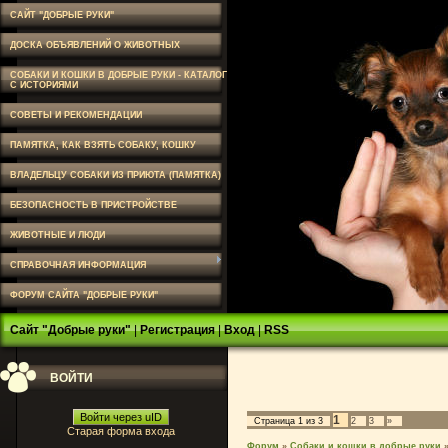
САЙТ "ДОБРЫЕ РУКИ"
ДОСКА ОБЪЯВЛЕНИЙ О ЖИВОТНЫХ
СОБАКИ И КОШКИ В ДОБРЫЕ РУКИ - КАТАЛОГ
С ИСТОРИЯМИ
СОВЕТЫ И РЕКОМЕНДАЦИИ
ПАМЯТКА, КАК ВЗЯТЬ СОБАКУ, КОШКУ
ВЛАДЕЛЬЦУ СОБАКИ ИЗ ПРИЮТА (ПАМЯТКА)
БЕЗОПАСНОСТЬ В ПРИСТРОЙСТВЕ
ЖИВОТНЫЕ И ЛЮДИ
СПРАВОЧНАЯ ИНФОРМАЦИЯ
ФОРУМ САЙТА "ДОБРЫЕ РУКИ"
Сайт "Добрые руки"
|
Регистрация
|
Вход
|
RSS
ВОЙТИ
Войти через uID
1
Страница
1
из
3
2
3
»
Старая форма входа
Форум
»
Собаки и кошки в добрые руки