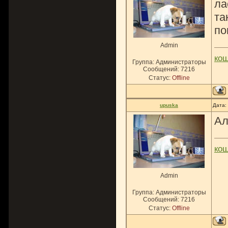
ла
та
по
Admin
ко
Группа: Администраторы
Сообщений:
7216
Статус:
Offline
upuska
Дата:
Ал
ко
Admin
Группа: Администраторы
Сообщений:
7216
Статус:
Offline