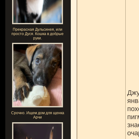
Прекрасная Дульсинея, или
просто Дуся. Кошка в добрые
руки.
Джу
янв
пох
Срочно. Ищем дом для щенка
пиг
Арчи
зна
оча