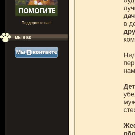
буд
луч
дач
в д
Поддержите нас!
дру
МЫ В ВК
ком
Нед
пер
нам
Дет
убе
муж
сте
Жес
обо