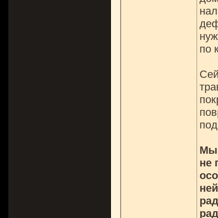
нал
деф
нуж
по 
Сей
тра
пок
пов
под
Мы 
не 
осо
ней
рад
рад