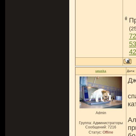
П
(2
72
53
42
upuska
Дата:
Дж
сп
ка
Admin
Ал
Группа: Администраторы
пр
Сообщений:
7216
Статус:
Offline
бо