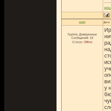
ко
Alz87
Дата:
Ир
Группа: Доверенные
ни
Сообщений:
19
ра
Статус:
Offline
на
ст
ис
уч
оп
ви
у 
бю
чу
сл