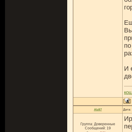
го
Ещ
Вы
пр
по
ра
И 
дв
ко
Alz87
Дата:
Ир
Группа: Доверенные
пе
Сообщений:
19