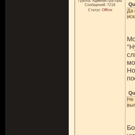
Группа: Администраторы
Qu
Сообщений:
7216
Статус:
Offline
Да 
иск
Мо
"Н
сл
мо
Но
по
Qu
Не 
выг
Бо