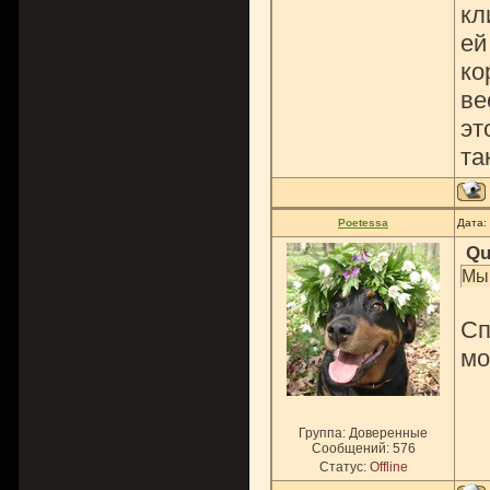
кл
ей
ко
ве
эт
та
Poetessa
Дата:
Qu
Мы 
Сп
мо
Группа: Доверенные
Сообщений:
576
Статус:
Offline