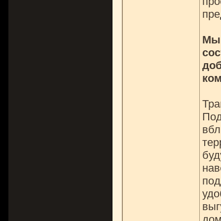
про
пре
Мы 
сос
доб
ком
Тра
Под
вбл
тер
буд
нав
под
удо
выг
дом