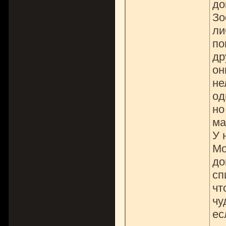
до
Зо
ли
по
др
он
не
од
но
ма
У 
Мо
до
сп
чт
чу
ес