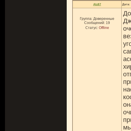
Alz87
Дата:
До
Группа: Доверенные
Дж
Сообщений:
19
оч
Статус:
Offline
ве
уг
са
ас
хи
от
пр
на
ко
он
оч
пр
мы