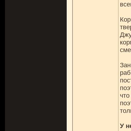
все
Кор
тве
Джу
кор
сме
Зан
раб
пос
поэ
что
поэ
тол
У н