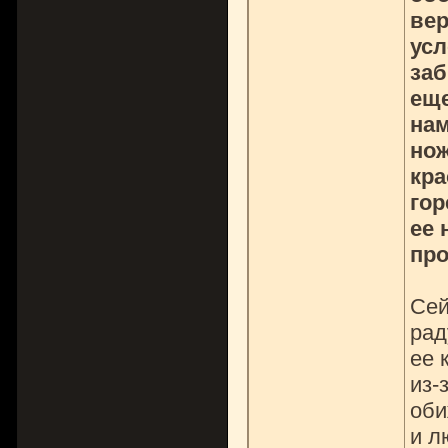
вер
усл
заб
еще
нам
нож
кра
гор
ее 
пр
Сей
рад
ее 
из-
оби
и л