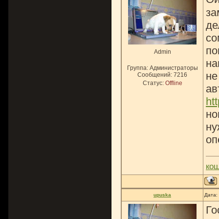
за
де
со
по
Admin
на
Группа: Администраторы
не
Сообщений:
7216
Статус:
Offline
ав
htt
но
ну
оп
ко
upuska
Дата:
Го