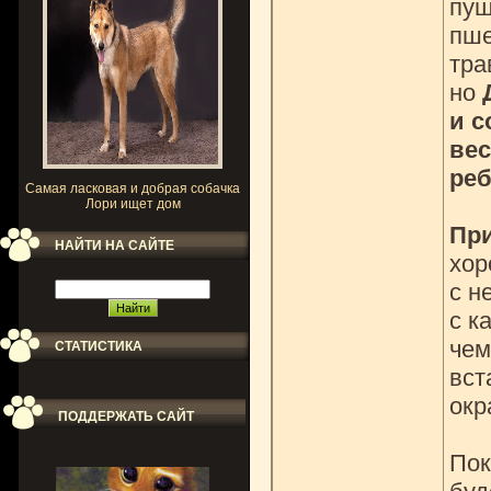
пуш
пше
тра
но
и с
вес
реб
Самая ласковая и добрая собачка
Лори ищет дом
При
НАЙТИ НА САЙТЕ
хор
с н
с к
чем
СТАТИСТИКА
вст
окр
ПОДДЕРЖАТЬ САЙТ
Пок