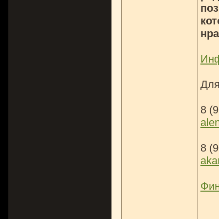
по
кот
нра
Инф
Для
8 (
ale
8 (
aka
Фин