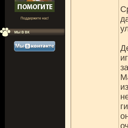
С
д
Поддержите нас!
ул
МЫ В ВК
Д
и
з
М
и
н
г
о
о