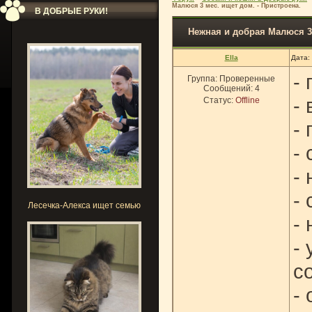
Малюся 3 мес. ищет дом. - Пристроена.
В ДОБРЫЕ РУКИ!
Нежная и добрая Малюся 3 
Ella
Дата:
- 
Группа: Проверенные
Сообщений:
4
-
Статус:
Offline
-
-
-
-
Лесечка-Алекса ищет семью
-
-
с
-