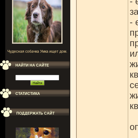
-
з
-
п
п
и
Чудесная собачка Умка ищет дом.
ж
НАЙТИ НА САЙТЕ
к
с
ж
СТАТИСТИКА
к
ПОДДЕРЖАТЬ САЙТ
о