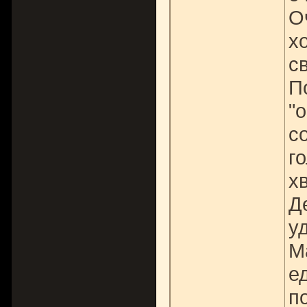
О
х
с
П
"
с
г
х
Д
у
М
е
п