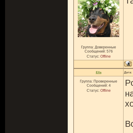
Та
Группа: Доверенные
Сообщений:
576
Статус:
Offline
Ella
Дата:
P
Группа: Проверенные
Сообщений:
4
Статус:
Offline
н
х
В