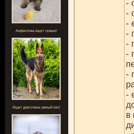
-
-
-
- 
Анфисочка ищет семью!
- 
-
п
-
р
-
д
Ищет дом очень умный пес!
в
д