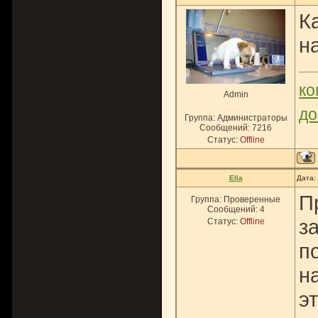
К
н
ко
Admin
до
Группа: Администраторы
Сообщений:
7216
Статус:
Offline
Ella
Дата:
П
Группа: Проверенные
Сообщений:
4
з
Статус:
Offline
п
н
э