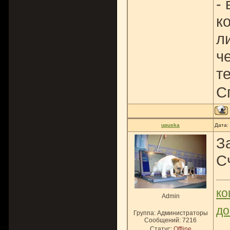
-
к
л
ч
т
С
upuska
Дата:
З
С
ко
Admin
до
Группа: Администраторы
Сообщений:
7216
Статус:
Offline