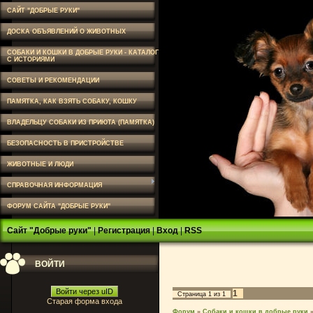
САЙТ "ДОБРЫЕ РУКИ"
ДОСКА ОБЪЯВЛЕНИЙ О ЖИВОТНЫХ
СОБАКИ И КОШКИ В ДОБРЫЕ РУКИ - КАТАЛОГ
С ИСТОРИЯМИ
СОВЕТЫ И РЕКОМЕНДАЦИИ
ПАМЯТКА, КАК ВЗЯТЬ СОБАКУ, КОШКУ
ВЛАДЕЛЬЦУ СОБАКИ ИЗ ПРИЮТА (ПАМЯТКА)
БЕЗОПАСНОСТЬ В ПРИСТРОЙСТВЕ
ЖИВОТНЫЕ И ЛЮДИ
СПРАВОЧНАЯ ИНФОРМАЦИЯ
ФОРУМ САЙТА "ДОБРЫЕ РУКИ"
Сайт "Добрые руки"
|
Регистрация
|
Вход
|
RSS
ВОЙТИ
Войти через uID
1
Страница
1
из
1
Старая форма входа
Форум
»
Собаки и кошки в добрые руки