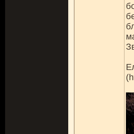
б
б
б
м
З
Е
(h