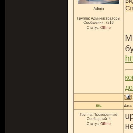
ви
Сп
Admin
Группа: Администраторы
Сообщений:
7216
Статус:
Offline
М
б
ht
ко
до
Ella
Дата:
u
Группа: Проверенные
Сообщений:
4
н
Статус:
Offline