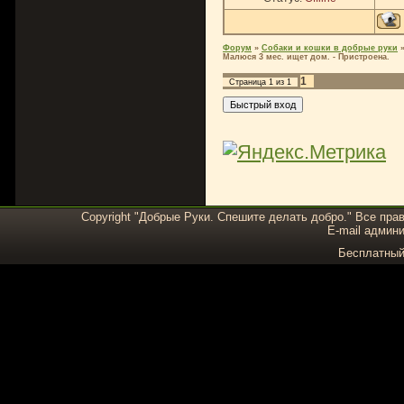
Форум
»
Собаки и кошки в добрые руки
Малюся 3 мес. ищет дом. - Пристроена.
1
Страница
1
из
1
Copyright "Добрые Руки. Спешите делать добро." Все пра
E-mail админи
Бесплатны