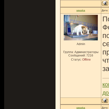
upuska
Дата:
П
Ф
п
с
Admin
п
Группа: Администраторы
Сообщений:
7216
ч
Статус:
Offline
з
ко
до
upuska
Дата: