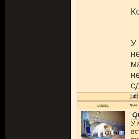
К
У
н
м
н
с
upuska
Дата:
Q
У 
вс