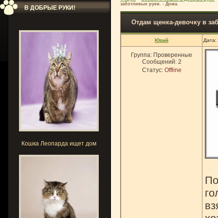
заботливые руки. - Дома.
В ДОБРЫЕ РУКИ!
Отдам щенка-девочку в заб
Юрий
Дата:
Группа: Проверенные
Сообщений:
2
Статус:
Offline
Кошка Леопарда ищет дом
По
го
вз