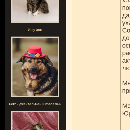
хо
по
да
ух
Со
Ищу дом
до
ос
ра
ак
лю
Мы
пр
Рекс - джентельмен и красавчик
Мо
Ю