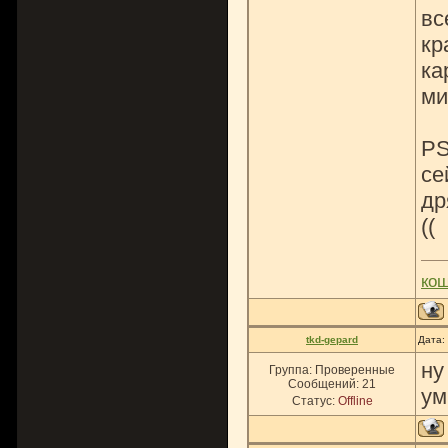
вс
кр
ка
ми
PS
се
др
((
ко
tkd-gepard
Дата:
ну
Группа: Проверенные
Сообщений:
21
ум
Статус:
Offline