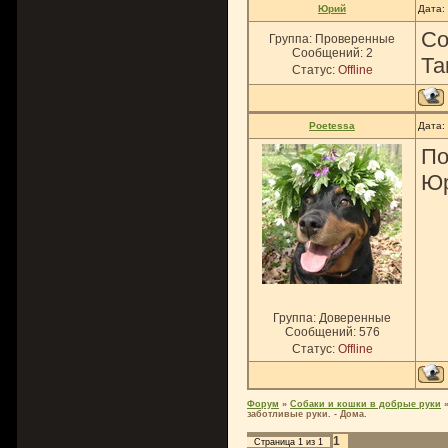
Юрий
Дата:
Со
Группа: Проверенные
Сообщений:
2
Та
Статус:
Offline
Poetessa
Дата:
По
Юр
Группа: Доверенные
Сообщений:
576
Статус:
Offline
Форум
»
Собаки и кошки в добрые руки
заботливые руки. - Дома.
1
Страница
1
из
1