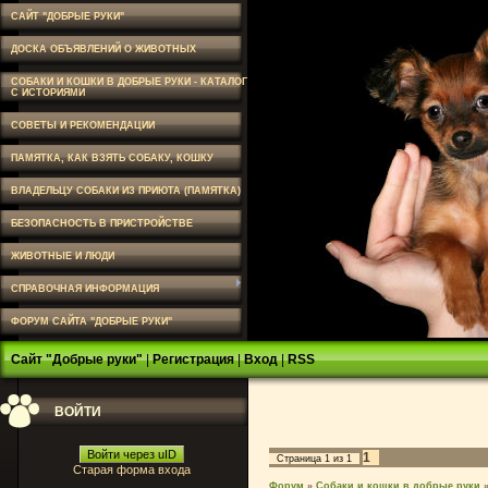
САЙТ "ДОБРЫЕ РУКИ"
ДОСКА ОБЪЯВЛЕНИЙ О ЖИВОТНЫХ
СОБАКИ И КОШКИ В ДОБРЫЕ РУКИ - КАТАЛОГ
С ИСТОРИЯМИ
СОВЕТЫ И РЕКОМЕНДАЦИИ
ПАМЯТКА, КАК ВЗЯТЬ СОБАКУ, КОШКУ
ВЛАДЕЛЬЦУ СОБАКИ ИЗ ПРИЮТА (ПАМЯТКА)
БЕЗОПАСНОСТЬ В ПРИСТРОЙСТВЕ
ЖИВОТНЫЕ И ЛЮДИ
СПРАВОЧНАЯ ИНФОРМАЦИЯ
ФОРУМ САЙТА "ДОБРЫЕ РУКИ"
Сайт "Добрые руки"
|
Регистрация
|
Вход
|
RSS
ВОЙТИ
Войти через uID
1
Страница
1
из
1
Старая форма входа
Форум
»
Собаки и кошки в добрые руки