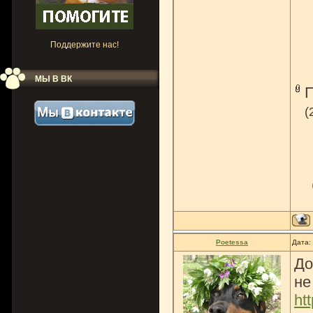
Поддержите нас!
МЫ В ВК
(
Poetessa
Дата:
До
не
ht