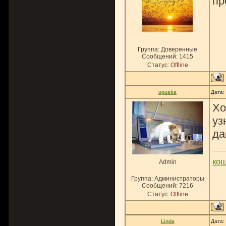
пр
Группа: Доверенные
Сообщений:
1415
Статус:
Offline
upuska
Дата:
Хо
уз
да
ко
Admin
Группа: Администраторы
Сообщений:
7216
Статус:
Offline
Linda
Дата: