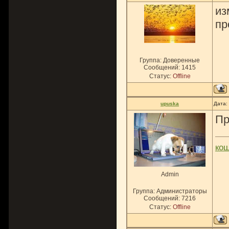
из
пр
Группа: Доверенные
Сообщений:
1415
Статус:
Offline
upuska
Дата:
Пр
ко
Admin
Группа: Администраторы
Сообщений:
7216
Статус:
Offline