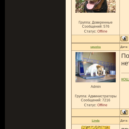
Группа: Доверенные
Сообщений:
576
Статус:
Offline
upuska
Дата:
По
не
ко
Admin
Группа: Администраторы
Сообщений:
7216
Статус:
Offline
Linda
Дата: