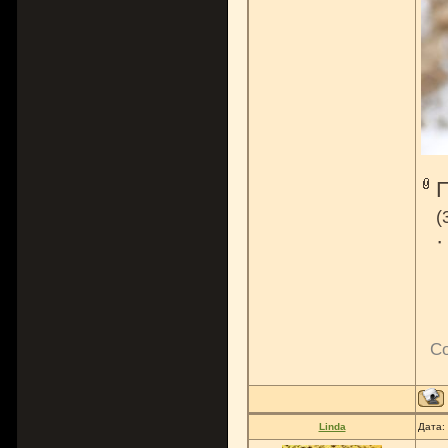
(
С
Linda
Дата: