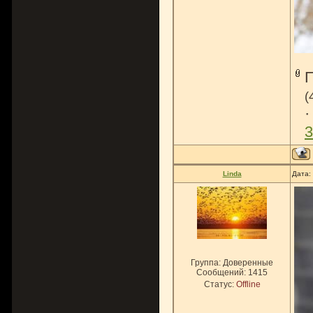
(
3
Linda
Дата:
Группа: Доверенные
Сообщений:
1415
Статус:
Offline