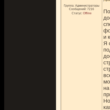
Группа: Администраторы
Сообщений:
7216
По
Статус:
Offline
до
сп
фо
и 
Я 
по
до
ст
ст
вс
мо
на
пр
Но
ка