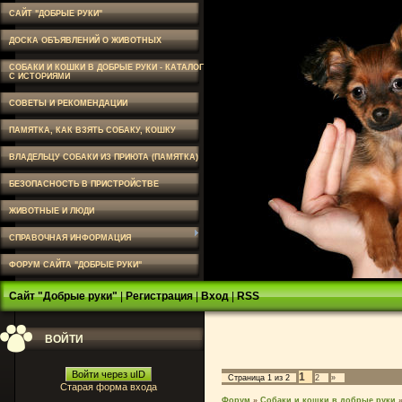
САЙТ "ДОБРЫЕ РУКИ"
ДОСКА ОБЪЯВЛЕНИЙ О ЖИВОТНЫХ
СОБАКИ И КОШКИ В ДОБРЫЕ РУКИ - КАТАЛОГ
С ИСТОРИЯМИ
СОВЕТЫ И РЕКОМЕНДАЦИИ
ПАМЯТКА, КАК ВЗЯТЬ СОБАКУ, КОШКУ
ВЛАДЕЛЬЦУ СОБАКИ ИЗ ПРИЮТА (ПАМЯТКА)
БЕЗОПАСНОСТЬ В ПРИСТРОЙСТВЕ
ЖИВОТНЫЕ И ЛЮДИ
СПРАВОЧНАЯ ИНФОРМАЦИЯ
ФОРУМ САЙТА "ДОБРЫЕ РУКИ"
Сайт "Добрые руки"
|
Регистрация
|
Вход
|
RSS
ВОЙТИ
Войти через uID
1
Страница
1
из
2
2
»
Старая форма входа
Форум
»
Собаки и кошки в добрые руки