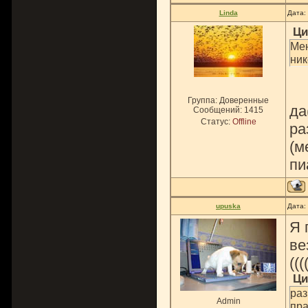
Linda
Дата:
Ци
Мен
ник
Группа: Доверенные
да
Сообщений:
1415
Статус:
Offline
ра
(м
пи
upuska
Дата:
Я 
ве
(((
Ци
раз
Admin
пра