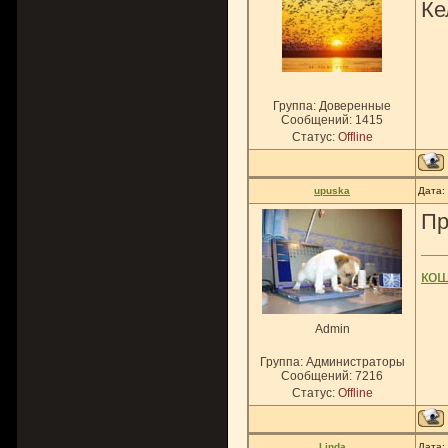
Ке
Группа: Доверенные
Сообщений:
1415
Статус:
Offline
upuska
Дата:
Пр
ко
Admin
Группа: Администраторы
Сообщений:
7216
Статус:
Offline
Linda
Дата: