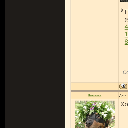
(
4
1
8
С
Poetessa
Дата:
Хо