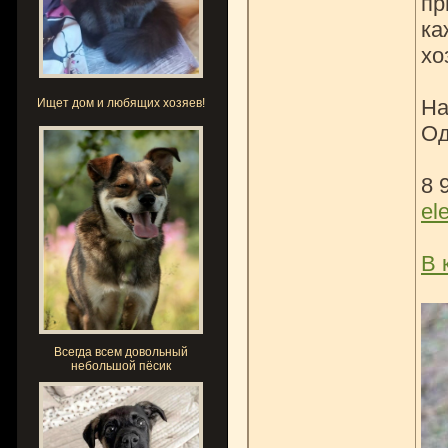
пр
ка
хо
На
Ищет дом и любящих хозяев!
Од
8 
el
В 
Всегда всем довольный
небольшой пёсик