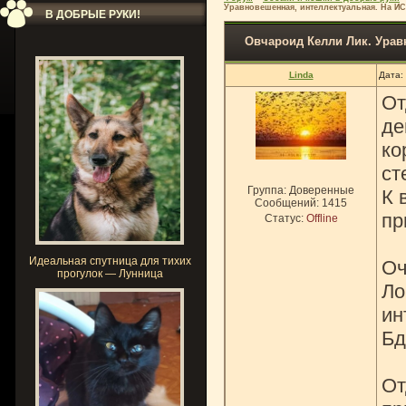
Уравновешенная, интеллектуальная. На ИС
В ДОБРЫЕ РУКИ!
Овчароид Келли Лик. Урав
Linda
Дата:
От
де
ко
ст
Группа: Доверенные
К 
Сообщений:
1415
пр
Статус:
Offline
Идеальная спутница для тихих
Оч
прогулок — Лунница
Ло
ин
Бд
От