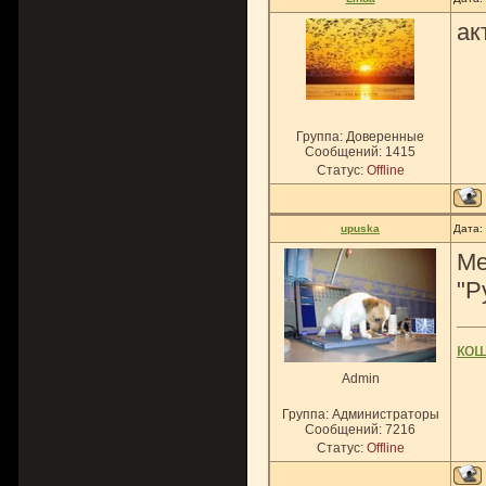
ак
Группа: Доверенные
Сообщений:
1415
Статус:
Offline
upuska
Дата:
Ме
"Р
ко
Admin
Группа: Администраторы
Сообщений:
7216
Статус:
Offline