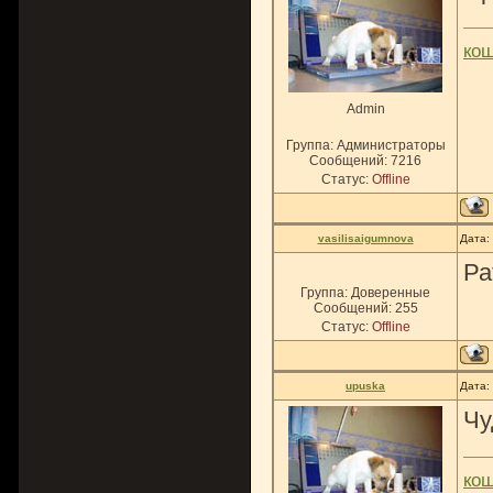
ко
Admin
Группа: Администраторы
Сообщений:
7216
Статус:
Offline
vasilisaigumnova
Дата:
Ра
Группа: Доверенные
Сообщений:
255
Статус:
Offline
upuska
Дата:
Чу
ко