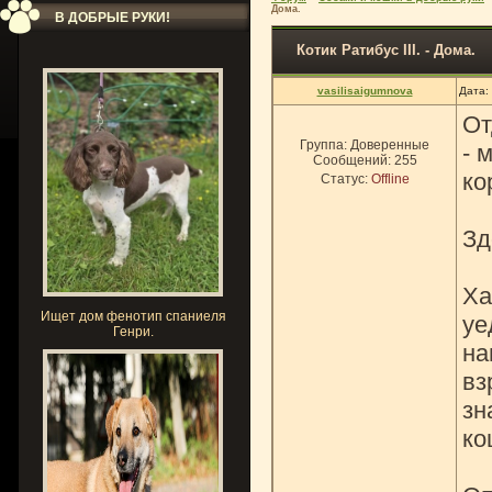
Дома.
В ДОБРЫЕ РУКИ!
Котик Ратибус III. - Дома.
vasilisaigumnova
Дата:
От
Группа: Доверенные
- 
Сообщений:
255
ко
Статус:
Offline
Зд
Ха
Ищет дом фенотип спаниеля
уе
Генри.
на
вз
зн
ко