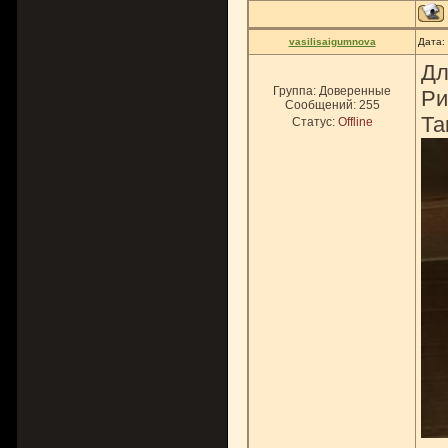
vasilisaigumnova
Дата:
Дл
Группа: Доверенные
Ри
Сообщений:
255
Та
Статус:
Offline