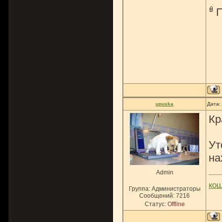
upuska
Дата:
Кр
Ут
на
Admin
ко
Группа: Администраторы
Сообщений:
7216
Статус:
Offline