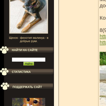
до
Ко
8(
ht
Щенок - фенотип малинуа - в
добрые руки.
ht
НАЙТИ НА САЙТЕ
СТАТИСТИКА
ПОДДЕРЖАТЬ САЙТ