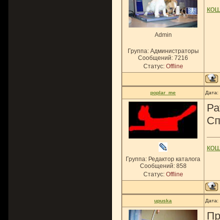
ко
Admin
Группа: Администраторы
Сообщений:
7216
Статус:
Offline
poplar_me
Дата:
Ра
Сп
ко
Группа: Редактор каталога
Сообщений:
858
Статус:
Offline
upuska
Дата:
Пр