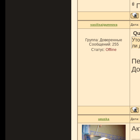
vasilisaigumnova
Дата:
Qu
Уто
Группа: Доверенные
Сообщений:
255
ли 
Статус:
Offline
Пе
До
upuska
Дата:
Ак