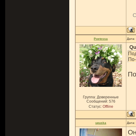
С
Poetessa
Дата:
Qu
Под
По
По
Группа: Доверенные
Сообщений:
576
Статус:
Offline
upuska
Дата:
Он