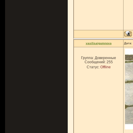
vasilisaigumnova
Дата:
Группа: Доверенные
Сообщений:
255
Статус:
Offline