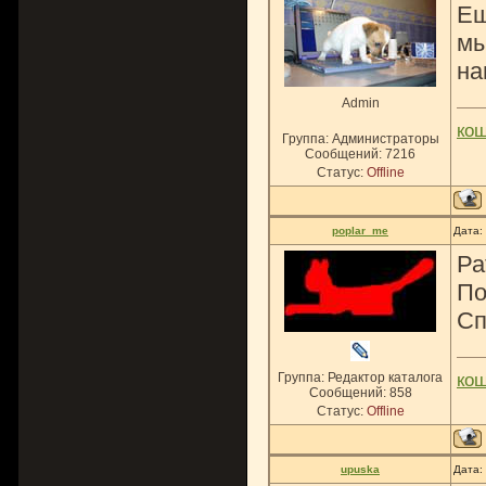
Ещ
мы
на
Admin
ко
Группа: Администраторы
Сообщений:
7216
Статус:
Offline
poplar_me
Дата:
Ра
По
Сп
Группа: Редактор каталога
ко
Сообщений:
858
Статус:
Offline
upuska
Дата: