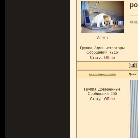
po
ко
Admin
Группа: Администраторы
Сообщений:
7216
Статус:
Offline
vasilisaigumnova
Дата:
Группа: Доверенные
Сообщений:
255
Статус:
Offline