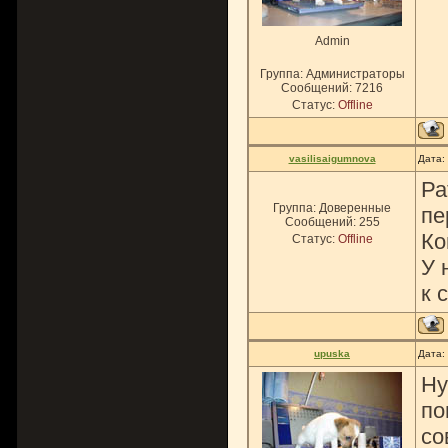
Admin
Группа: Администраторы
Сообщений:
7216
Статус:
Offline
vasilisaigumnova
Дата:
Ра
Группа: Доверенные
пе
Сообщений:
255
Ко
Статус:
Offline
У 
к 
upuska
Дата:
Ну
по
со