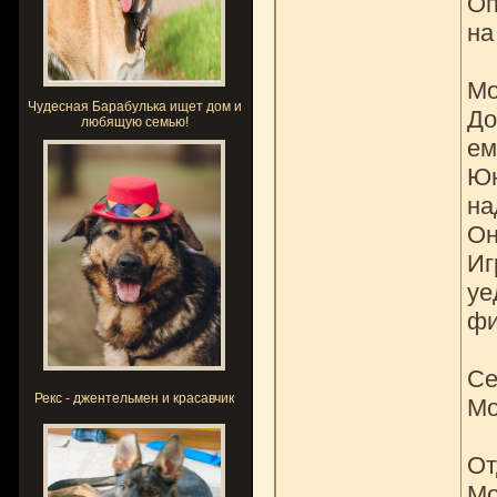
Оп
на
Мо
Чудесная Барабулька ищет дом и
До
любящую семью!
ем
Юн
на
Он
Иг
уе
фи
Се
Рекс - джентельмен и красавчик
Мо
От
Мо