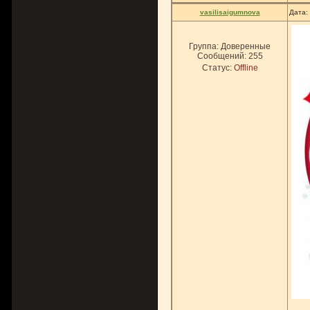
vasilisaigumnova
Дата:
Группа: Доверенные
Сообщений:
255
Статус:
Offline