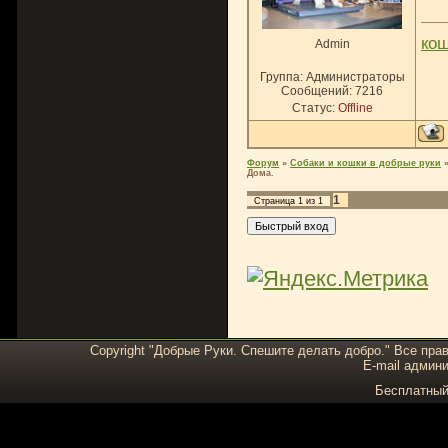
ко
Admin
Группа: Администраторы
Сообщений:
7216
Статус:
Offline
Форум
»
Собаки и кошки в добрые руки
Дома.
1
Страница
1
из
1
Copyright "Добрые Руки. Спешите делать добро." Все пра
E-mail админи
Бесплатны