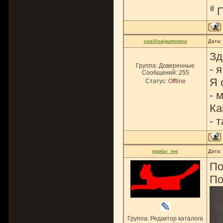
vasilisaigumnova
Дата:
Зд
Группа: Доверенные
- 
Сообщений:
255
Я 
Статус:
Offline
- 
Ка
- 
poplar_me
Дата:
По
По
Группа: Редактор каталога