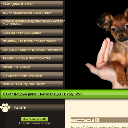
САЙТ "ДОБРЫЕ РУКИ"
ДОСКА ОБЪЯВЛЕНИЙ О ЖИВОТНЫХ
СОБАКИ И КОШКИ В ДОБРЫЕ РУКИ - КАТАЛОГ
С ИСТОРИЯМИ
СОВЕТЫ И РЕКОМЕНДАЦИИ
ПАМЯТКА, КАК ВЗЯТЬ СОБАКУ, КОШКУ
ВЛАДЕЛЬЦУ СОБАКИ ИЗ ПРИЮТА (ПАМЯТКА)
БЕЗОПАСНОСТЬ В ПРИСТРОЙСТВЕ
ЖИВОТНЫЕ И ЛЮДИ
СПРАВОЧНАЯ ИНФОРМАЦИЯ
ФОРУМ САЙТА "ДОБРЫЕ РУКИ"
Сайт "Добрые руки"
|
Регистрация
|
Вход
|
RSS
ВОЙТИ
Войти через uID
1
Страница
1
из
1
Старая форма входа
Форум
»
Собаки и кошки в добрые руки