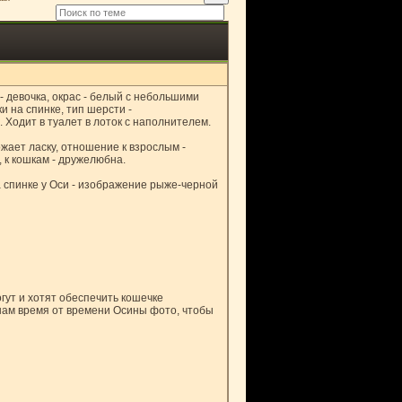
- девочка, окрас - белый с небольшими
 на спинке, тип шерсти -
 Ходит в туалет в лоток с наполнителем.
жает ласку, отношение к взрослым -
о, к кошкам - дружелюбна.
а спинке у Оси - изображение рыже-черной
ут и хотят обеспечить кошечке
нам время от времени Осины фото, чтобы