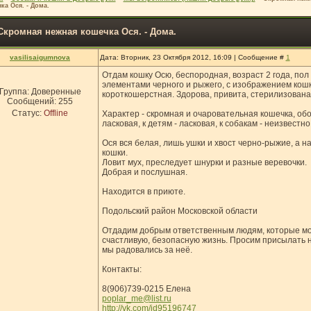
ка Ося. - Дома.
Скромная нежная кошечка Ося. - Дома.
vasilisaigumnova
Дата: Вторник, 23 Октября 2012, 16:09 | Сообщение #
1
Отдам кошку Осю, беспородная, возраст 2 года, пол 
элементами черного и рыжего, с изображением кошки
Группа: Доверенные
короткошерстная. Здорова, привита, стерилизована.
Сообщений:
255
Статус:
Offline
Характер - скромная и очаровательная кошечка, обо
ласковая, к детям - ласковая, к собакам - неизвестн
Ося вся белая, лишь ушки и хвост черно-рыжие, а н
кошки.
Ловит мух, преследует шнурки и разные веревочки.
Добрая и послушная.
Находится в приюте.
Подольский район Московской области
Отдадим добрым ответственным людям, которые мог
счастливую, безопасную жизнь. Просим присылать 
мы радовались за неё.
Контакты:
8(906)739-0215 Елена
poplar_me@list.ru
http://vk.com/id95196747