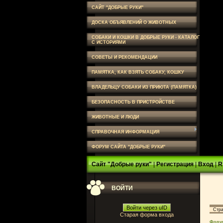
САЙТ "ДОБРЫЕ РУКИ"
ДОСКА ОБЪЯВЛЕНИЙ О ЖИВОТНЫХ
СОБАКИ И КОШКИ В ДОБРЫЕ РУКИ - КАТАЛОГ
С ИСТОРИЯМИ
СОВЕТЫ И РЕКОМЕНДАЦИИ
ПАМЯТКА, КАК ВЗЯТЬ СОБАКУ, КОШКУ
ВЛАДЕЛЬЦУ СОБАКИ ИЗ ПРИЮТА (ПАМЯТКА)
БЕЗОПАСНОСТЬ В ПРИСТРОЙСТВЕ
ЖИВОТНЫЕ И ЛЮДИ
СПРАВОЧНАЯ ИНФОРМАЦИЯ
ФОРУМ САЙТА "ДОБРЫЕ РУКИ"
Сайт "Добрые руки"
|
Регистрация
|
Вход
|
R
ВОЙТИ
Войти через uID
Стр
Старая форма входа
Фору