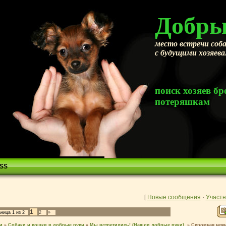
Добры
место встречи соба
с будущими хозяев
поиск хозяев 
потеряшкам
SS
[
Новые сообщения
·
Участн
1
аница
1
из
2
2
»
м
»
Собаки и кошки в добрые руки
»
Мы встретились! (Нашли добрые руки).
»
Скромная нежн