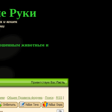
е Руки
к и кошек
ами
брошенным животным и
Приветствую Вас
Гость
ики
·
Общие Правила форума
·
Поиск
·
RSS
]
ая