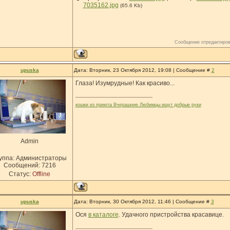
7035162.jpg
(65.6 Kb)
Сообщение отредактиро
upuska
Дата: Вторник, 23 Октября 2012, 19:08 | Сообщение #
2
Глаза! Изумрудные! Как красиво...
кошки из приюта Вчерашние Любимцы ищут добрые руки
Admin
уппа: Администраторы
Сообщений:
7216
Статус:
Offline
upuska
Дата: Вторник, 30 Октября 2012, 11:46 | Сообщение #
3
Ося
в каталоге
. Удачного пристройства красавице.