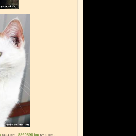
g
·
8869898.jpg
·
(33.4 Kb)
(25.0 Kb)