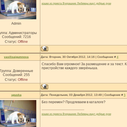
кошки из приюта Вчерашние Любимцы ищут добрые руки
Admin
уппа: Администраторы
Сообщений:
7216
Статус:
Offline
vasilisaigumnova
Дата: Вторник, 30 Октября 2012, 14:16 | Сообщение #
4
Спасибо Вам огромное! За размещение и за текст. Ка
пристройстве каждого зверёныша.
Группа: Доверенные
Сообщений:
255
Статус:
Offline
upuska
Дата: Понедельник, 03 Декабря 2012, 13:49 | Сообщение #
5
Без перемен? Продлеваем в каталоге?
кошки из приюта Вчерашние Любимцы ищут добрые руки