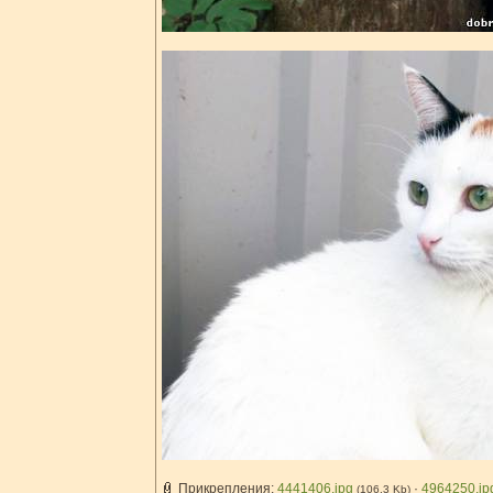
Прикрепления:
4441406.jpg
·
4964250.jp
(106.3 Kb)