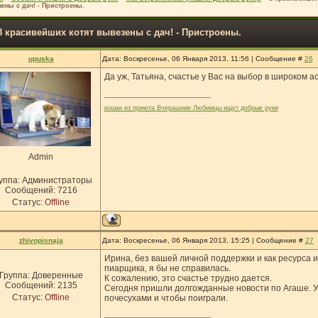
ены с дач! - Пристроены.
8 красивейших котят вывезены с дач! - Пристроены.
upuska
Дата: Воскресенье, 06 Января 2013, 11:56 | Сообщение #
26
Да уж, Татьяна, счастье у Вас на выбор в широком 
кошки из приюта Вчерашние Любимцы ищут добрые руки
Admin
уппа: Администраторы
Сообщений:
7216
Статус:
Offline
zhivopisnaja
Дата: Воскресенье, 06 Января 2013, 15:25 | Сообщение #
27
Ирина, без вашей личной поддержки и как ресурса и
пиарщика, я бы не справилась.
Группа: Доверенные
К сожалению, это счастье трудно дается.
Сообщений:
2135
Сегодня пришли долгожданные новости по Агаше. У 
Статус:
Offline
почесухами и чтобы поиграли.