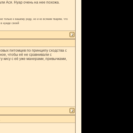
ли Ася. Нуар очень на нее похожа.
е только к вашему роду, но и ко всяким тварям, что
 в нужде своей
овых питомцев по принципу сходства с
ное, чтобы её не сравнивали с
ту кису с её уже манерами, привычками,
8