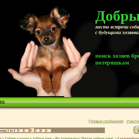
Добры
место встречи соба
с будущими хозяев
поиск хозяев 
потеряшкам
SS
[
Новые сообщения
·
Участн
2
аница
2
из
4
«
1
3
4
»
м
»
Собаки и кошки в добрые руки
»
Мы встретились! (Нашли добрые руки).
»
8 красивейших