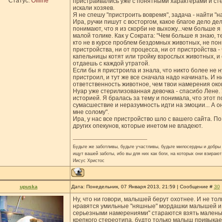
Статус:
Offline
пристраивались уже с понятными характерами и сте
искали хозяев.
Я не спешу "пристроить вовремя", задача - найти "н
Ира, ручки пишут с восторгом, какое благое дело дел
понимают, что я из скорби не выхожу...чем больше 
малой толике. Как у Сократа: "Чем больше я знаю, т
кто не в курсе проблем бездомных животных, не пон
пристройства, ни от процесса, ни от пристройства -
капельницы котят или тройку взрослых животных, и 
отдаешь с каждой утратой.
Если бы я пристроила и знала, что никто более не 
пристроил, и тут же все сначала надо начинать. И н
ответственность животное, чем твои намерения окон
Нуар уже стерилизованная девочка - спасибо Лене. У
историей. Я бралась за тему и понимала, что этот п
сумасшествие и неразумность идти на эмоции... А он
мне солому".
Ира, у нас все пристройство шло с вашего сайта. По 
других опекунов, которые инетом не владеют.
Будьте же заботливы, будьте участливы, будьте милосердны и добры н
ищут вашей заботы, ибо вы для них как боги, на которых они взирают
Иисус Христос
upuska
Дата: Понедельник, 07 Января 2013, 21:59 | Сообщение #
30
Ну, что ни говори, малышей берут охотнее. И не т
нравятся умильные "няшные" мордашки малышей и и
серьезными намерениями" стараются взять маленько
крепкого стереотипа, будто только малыш привыкает 