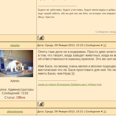
Будьте же заботливы, будьте участливы, будьте милосердны и добры н
ищут вашей заботы, ибо вы для них как боги, на которых они взирают
Иисус Христос
Сообщение отред
upuska
Дата: Среда, 09 Января 2013, 15:15 | Сообщение #
35
Опять-таки дело не в издержках. Просто дико хочетс
в том, что творят, когда заводят животных, когда их
об ответственности наконец приняли. Это же сил не
Имя Бася, по-моему, очень милое и вполне подходяще
мистическая что ли. Бася простовато для неё. Но л
иметь Басю, чем Нуар )))
Admin
кошки из приюта Вчерашние Любимцы ищут добрые руки
уппа: Администраторы
Сообщений:
7216
Статус:
Offline
zhivopisnaja
Дата: Среда, 09 Января 2013, 15:21 | Сообщение #
36