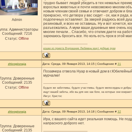
трудно бывает людей убедить в тех немалых преим
взрослых животных и почти невозможно многим объ
новым членам своей семьи и отвечают добром и бла
прекрасно, что детвора у вас сидит - ох, как я рада,
подопечных оставляют. За зверей радуюсь всей душо
Admin
резиновый, и всех не оставишь. Ну и вот хочется, 
разъезжались. А муки ваши душевные мне очень хор
уппа: Администраторы
многие печали... Спасибо, что отклик даете на работ
Сообщений:
7216
зарекаюсь бросить все. Но коль есть прок в этой мае
Статус:
Offline
кошки из приюта Вчерашние Любимцы ищут добрые руки
zhivopisnaja
Дата: Среда, 09 Января 2013, 14:15 | Сообщение #
31
Позавчера отвезла Нуар в новый дом в г.Юбилейный
мурчалке!
Группа: Доверенные
Сообщений:
2135
Статус:
Offline
Будьте же заботливы, будьте участливы, будьте милосердны и добры н
ищут вашей заботы, ибо вы для них как боги, на которых они взирают
Иисус Христос
zhivopisnaja
Дата: Среда, 09 Января 2013, 14:18 | Сообщение #
32
Ира, с вашего сайта идет реальная помощь. Не под
напрасного доброго нет.
Группа: Доверенные
Сообщений:
2135