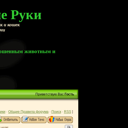
е Руки
к и кошек
ами
брошенным животным и
Приветствую Вас
Гость
ики
·
Общие Правила форума
·
Поиск
·
RSS
]
 котят