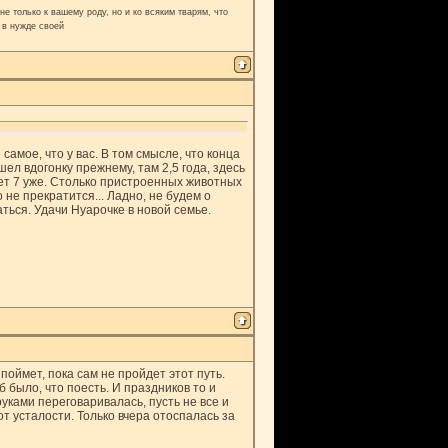
е только к вашему роду, но и ко всяким тварям, что
 в нужде своей
 самое, что у вас. В том смысле, что конца
ошел вдогонку прежнему, там 2,5 года, здесь
 лет 7 уже. Столько пристроенных животных
 не прекратится... Ладно, не будем о
ться. Удачи Нуарочке в новой семье.
поймет, пока сам не пройдет этот путь.
б было, что поесть. И праздников то и
руками переговаривалась, пусть не все и
от усталости. Только вчера отоспалась за