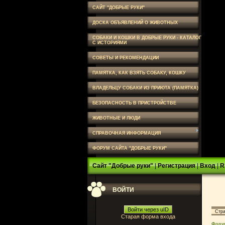
САЙТ "ДОБРЫЕ РУКИ"
ДОСКА ОБЪЯВЛЕНИЙ О ЖИВОТНЫХ
СОБАКИ И КОШКИ В ДОБРЫЕ РУКИ - КАТАЛОГ
С ИСТОРИЯМИ
СОВЕТЫ И РЕКОМЕНДАЦИИ
ПАМЯТКА, КАК ВЗЯТЬ СОБАКУ, КОШКУ
ВЛАДЕЛЬЦУ СОБАКИ ИЗ ПРИЮТА (ПАМЯТКА)
БЕЗОПАСНОСТЬ В ПРИСТРОЙСТВЕ
ЖИВОТНЫЕ И ЛЮДИ
СПРАВОЧНАЯ ИНФОРМАЦИЯ
ФОРУМ САЙТА "ДОБРЫЕ РУКИ"
Сайт "Добрые руки"
|
Регистрация
|
Вход
|
R
ВОЙТИ
Войти через uID
Стр
Старая форма входа
Фору