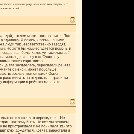
е только к вашему роду, но и ко всяким тварям, что
 в нужде своей
мандой, кто чем может, как говорится. Так
в одиночку. Я боюсь, и всеми нашими
ка люди так безответственно заводят,
и. Но хотя бы кому-то удается помочь, и
я сердечная боль. Какое уж там счастье?
на мягких диванах у вас. Счастье у
ашим и ваших соратников.
троица эта засиделась, пересидели ребята
умайте с Леной, может побольше
ые, взрослые, вон он какой Оська,
но рассаживать на отдельные странички
ку информации о ребятах маловато.
ько не в части, что пересидели... Не
дом - как тому быть. Не все мы решаем.
о не пристраивала и не понимала, как это
аши" руки дождаться. Котята вырастали и