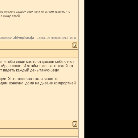
е только к вашему роду, но и ко всяким тварям, что
 в нужде своей
zhivopisnaja
актировал
-
Среда, 09 Января 2013, 15:11
я, чтобы люди как-то отдавали себе отчет
 выбрасывают. И чтобы закон хоть какой-то
т видеть каждый день такую беду.
е. Хотя кошечка такая какая-то...
юдям, конечно, дома на диване комфортней