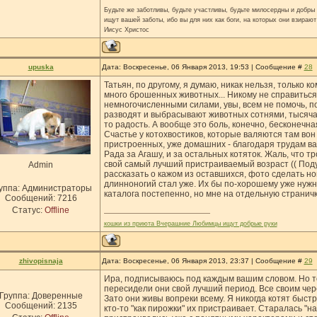
Будьте же заботливы, будьте участливы, будьте милосердны и добры н
ищут вашей заботы, ибо вы для них как боги, на которых они взирают
Иисус Христос
upuska
Дата: Воскресенье, 06 Января 2013, 19:53 | Сообщение #
28
Татьян, по другому, я думаю, никак нельзя, только ко
много брошенных животных... Никому не справиться 
немногочисленными силами, увы, всем не помочь, по
разводят и выбрасывают животных сотнями, тысячам
то радость. А вообще это боль, конечно, бесконечна
Счастье у котохвостиков, которые валяются там вон 
пристроенных, уже домашних - благодаря трудам в
Рада за Агашу, и за остальных котяток. Жаль, что 
свой самый лучший пристраиваемый возраст (( Под
Admin
рассказать о кажом из оставшихся, фото сделать нов
длинноногий стал уже. Их бы по-хорошему уже нуж
уппа: Администраторы
каталога постепенно, но мне на отдельную странич
Сообщений:
7216
Статус:
Offline
кошки из приюта Вчерашние Любимцы ищут добрые руки
zhivopisnaja
Дата: Воскресенье, 06 Января 2013, 23:37 | Сообщение #
29
Ира, подписываюсь под каждым вашим словом. Но тол
пересидели они свой лучший период. Все своим чере
Группа: Доверенные
Зато они живы вопреки всему. Я никогда котят быстр
Сообщений:
2135
кто-то "как пирожки" их пристраивает. Старалась "н