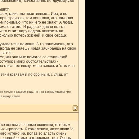
рильными))), качественно по-другому уже
аших".
аем, какие мы позитивные... Ира, и не
я пристраиваю, тем понимаю, что помогаю
ем понимаю, что ничего не знаю". А люди,
имают этого. И радости давно нет от
 чего стоит пару недель повозить на
сколько потерь жизней, и свое сердцк
нуждается в помощи. А то понимаешь, что
икогда не знаешь, когда забираешь на свою
чатся...
х, как она мне помогла со ступинской
оступок в моих обстоятельствах -
а как ангел вокруг меня вилась и "стелила
этим котятам и по срочным, с улиц, от
е только к вашему роду, но и ко всяким тварям, что
 в нужде своей
олько легкомысленные людишки, которым
х игривость. К сожалению, даже люди "с
го котеночка, попав во власть очень
к своей семье, а взрослые - нет. Очень