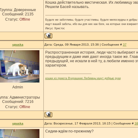
Кошка действительно мистическая. Их любимицу зва
Решили Басей называть.
Группа: Доверенные
Сообщений:
2135
Статус:
Offline
Будьте же заботливы, будьте участливы, будьте милосердны и добры н
ищут вашей заботы, ибо вы для них как боги, на которых они взирают
Иисус Христос
upuska
Дата: Среда, 09 Января 2013, 15:36 | Сообщение #
37
Распространенная история, люди часто выбирают н
предыдущим и даже имя дают иногда такое же. Глав
предыдущей, не искали в ней ту, а любили именно э
характером.
кошки из приюта Вчерашние Любимцы ищут добрые руки
Admin
уппа: Администраторы
Сообщений:
7216
Статус:
Offline
upuska
Дата: Воскресенье, 17 Февраля 2013, 16:15 | Сообщение #
3
Сидим-ждём по-прежнему?