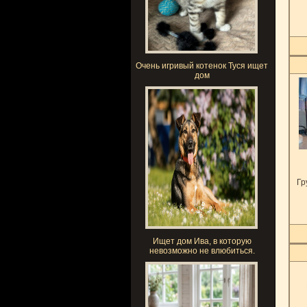
Очень игривый котенок Туся ищет
дом
Гр
Ищет дом Ива, в которую
невозможно не влюбиться.