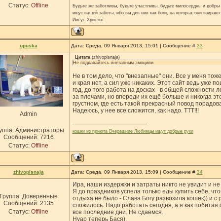
Статус:
Offline
Будьте же заботливы, будьте участливы, будьте милосердны и добры н
ищут вашей заботы, ибо вы для них как боги, на которых они взирают
Иисус Христос
upuska
Дата: Среда, 09 Января 2013, 15:01 | Сообщение #
33
Цитата
(
zhivopisnaja
)
Не поддавайтесь внезапным эмоциям
Не в том дело, что "внезапные" они. Все у меня тоже
и края нет, а сил уже никаких. Этот сайт ведь уже п
год, до того работа на досках - в общей сложности
за плечами, но впереди их ещё больше и никогда это
грустном, где есть такой прекрасный повод порадова
Надеюсь, у нее все сложится, как надо. ТТТ!!!
Admin
уппа: Администраторы
кошки из приюта Вчерашние Любимцы ищут добрые руки
Сообщений:
7216
Статус:
Offline
zhivopisnaja
Дата: Среда, 09 Января 2013, 15:09 | Сообщение #
34
Ира, наши издержки и затраты никто не увидит и не 
Я до праздников успела только еды купить себе, что
Группа: Доверенные
отдыха не было - Слава Богу развозила кошек)) и с 
Сообщений:
2135
сложилось. Надо работать сегодня, а я как побитая 
Статус:
Offline
все последние дни. Не сдаемся.
Нуар теперь Бася).