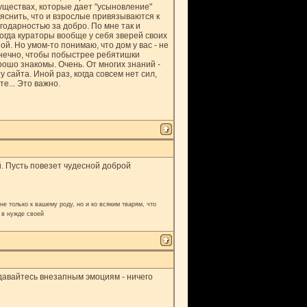
уществах, которые дает "усыновление"
яснить, что и взрослые привязываются к
годарностью за добро. По мне так и
 когда кураторы вообще у себя зверей своих
й. Но умом-то понимаю, что дом у вас - не
конечно, чтобы побыстрее ребятишки
ошо знакомы. Очень. От многих знаний -
у сайта. Иной раз, когда совсем нет сил,
те... Это важно.
. Пусть повезет чудесной доброй
е только к вашему роду, но и ко всяким тварям, что
 в нужде своей
давайтесь внезапным эмоциям - ничего