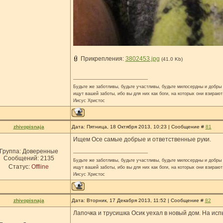
Прикрепления:
3802453.jpg
(41.0 Kb)
Будьте же заботливы, будьте участливы, будьте милосердны и добры н
ищут вашей заботы, ибо вы для них как боги, на которых они взирают
Иисус Христос
zhivopisnaja
Дата: Пятница, 18 Октября 2013, 10:23 | Сообщение #
81
Ищем Осе самые добрые и ответственные руки.
Группа: Доверенные
Сообщений:
2135
Будьте же заботливы, будьте участливы, будьте милосердны и добры н
Статус:
Offline
ищут вашей заботы, ибо вы для них как боги, на которых они взирают
Иисус Христос
zhivopisnaja
Дата: Вторник, 17 Декабря 2013, 11:52 | Сообщение #
82
Лапочка и трусишка Осик уехал в новый дом. На исп