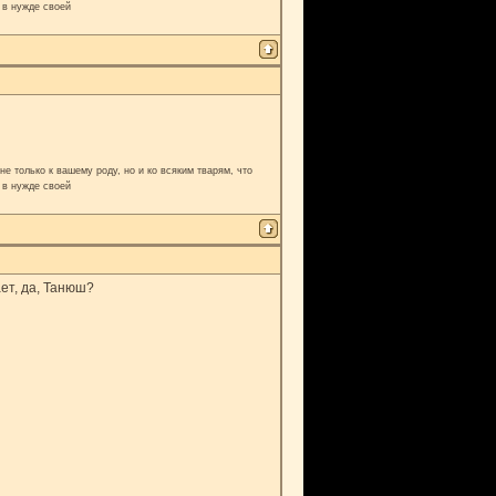
 в нужде своей
е только к вашему роду, но и ко всяким тварям, что
 в нужде своей
ает, да, Танюш?