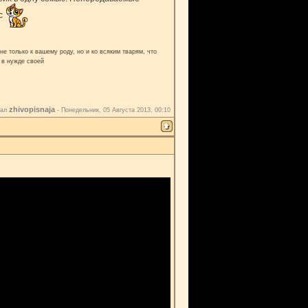
нс
е только к вашему роду, но и ко всяким тварям, что
 в нужде своей
zhivopisnaja
вал
-
Понедельник, 05 Августа 2013, 00:10