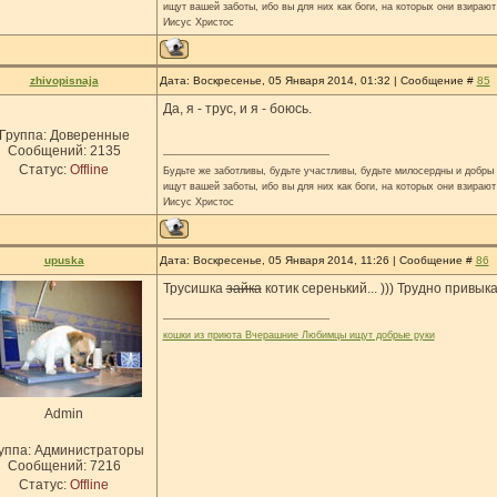
ищут вашей заботы, ибо вы для них как боги, на которых они взирают
Иисус Христос
zhivopisnaja
Дата: Воскресенье, 05 Января 2014, 01:32 | Сообщение #
85
Да, я - трус, и я - боюсь.
Группа: Доверенные
Сообщений:
2135
Статус:
Offline
Будьте же заботливы, будьте участливы, будьте милосердны и добры н
ищут вашей заботы, ибо вы для них как боги, на которых они взирают
Иисус Христос
upuska
Дата: Воскресенье, 05 Января 2014, 11:26 | Сообщение #
86
Трусишка
зайка
котик серенький... ))) Трудно привык
кошки из приюта Вчерашние Любимцы ищут добрые руки
Admin
уппа: Администраторы
Сообщений:
7216
Статус:
Offline