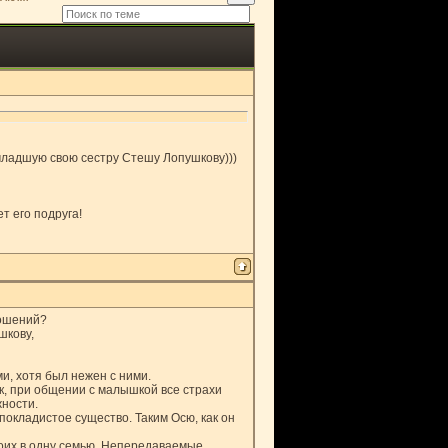
 младшую свою сестру Стешу Лопушкову)))
ет его подруга!
ношений?
шкову,
и, хотя был нежен с ними.
к, при общении с малышкой все страхи
жности.
окладистое существо. Таким Осю, как он
воих в одну семью. Непередаваемые