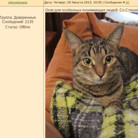
zhivopisnaja
Дата: Четверг, 29 Августа 2013, 16:00 | Сообщение #
80
Осик для особенных понимающих людей. Со Стешей 
Группа: Доверенные
Сообщений:
2135
Статус:
Offline