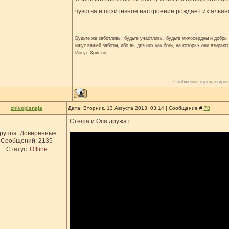
чувства и позитивное настроение рождает их алья
Будьте же заботливы, будьте участливы, будьте милосердны и добры н
ищут вашей заботы, ибо вы для них как боги, на которых они взирают
Иисус Христос
Сообщение отредактиро
zhivopisnaja
Дата: Вторник, 13 Августа 2013, 03:14 | Сообщение #
78
Стеша и Ося дружат
руппа: Доверенные
Сообщений:
2135
Статус:
Offline