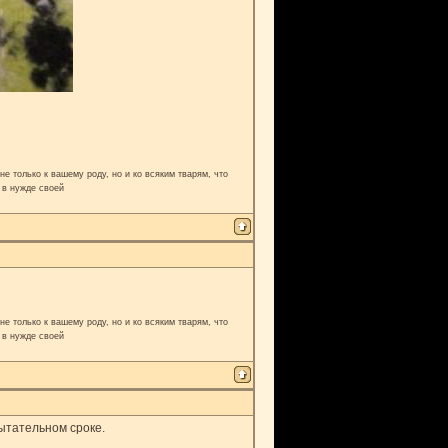
е только к вашему роду, но и ко всяким тварям, что
 в нужде своей
е только к вашему роду, но и ко всяким тварям, что
 в нужде своей
ытательном сроке.