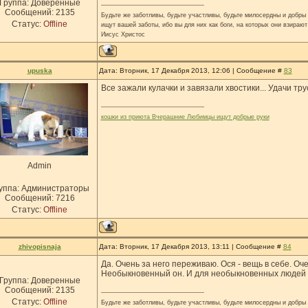
Группа: Доверенные
Сообщений:
2135
Будьте же заботливы, будьте участливы, будьте милосердны и добры н
Статус:
Offline
ищут вашей заботы, ибо вы для них как боги, на которых они взирают
Иисус Христос
upuska
Дата: Вторник, 17 Декабря 2013, 12:06 | Сообщение #
83
Все зажали кулачки и завязали хвостики... Удачи трус
кошки из приюта Вчерашние Любимцы ищут добрые руки
Admin
уппа: Администраторы
Сообщений:
7216
Статус:
Offline
zhivopisnaja
Дата: Вторник, 17 Декабря 2013, 13:11 | Сообщение #
84
Да. Очень за него переживаю. Ося - вещь в себе. Оч
Необыкновенный он. И для необыкновенных людей в
Группа: Доверенные
Сообщений:
2135
Статус:
Offline
Будьте же заботливы, будьте участливы, будьте милосердны и добры н