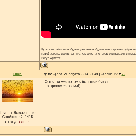
Будьте же заботливы, будьте участливы, будьте милосердны и добры не 
вашей заботы, ибо вы для них как боги, на которых они взирают в нужд
Иисус Христос
Linda
Дата: Среда, 21 Августа 2013, 21:40 | Сообщение #
79
Ося стал уже котом с большой буквы!
на правах со всеми!)
Группа: Доверенные
Сообщений:
1415
Статус:
Offline