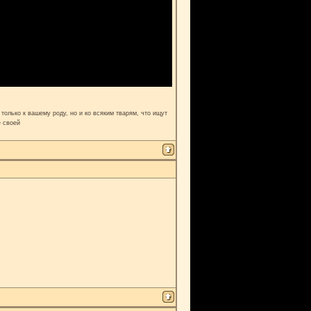
только к вашему роду, но и ко всяким тварям, что ищут
е своей