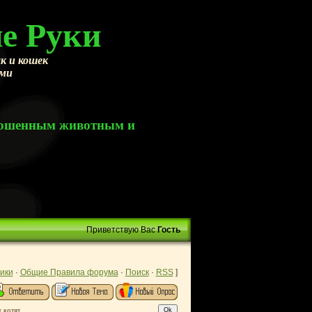
е Руки
к и кошек
ами
брошенным животным и
Приветствую Вас
Гость
ики
·
Общие Правила форума
·
Поиск
·
RSS
]
 котят