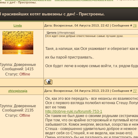
ены с дач! - Пристроены.
8 красивейших котят вывезены с дач! - Пристроены.
Linda
Дата: Воскресенье, 04 Августа 2013, 22:42 | Сообщение #
76
Цитата
(
zhivopisnaja
)
Ося ждет свои добрые ответственные самые лучшие руки.
Таня, а напиши, как Ося ухаживает и оберегает как
их бы парой пристраивать..
Группа: Доверенные
Ося будет легче в новую семью войти, т.к. рядом буд
Сообщений:
1415
Статус:
Offline
zhivopisnaja
Дата: Воскресенье, 04 Августа 2013, 23:23 | Сообщение #
77
Ох, как это все передать - все нюансы их взаимоот
Ося с первого взгляда полюбил котенка Стешу Лопу
Группа: Доверенные
вот ее тема
Сообщений:
2135
http://dobrye-ruki.ru/forum/6-753-1
Статус:
Offline
Он таким не был даже о своими родными сестричкам
При том, что он крайне осторожный и пугливый коти
забываются. Комок энергии, веселья, озорства и не
Стеша - совершенно удивительно доброе и нежное п
ведет себя со Стешей, я не видела, как знаю его).
Очень хотелось бы не разлучать их и пристроить д