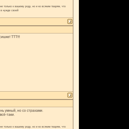
е только к вашему роду, но и ко всяким тварям, что
 в нужде своей
ишке! ТТТ!!!
ень умный, но со страхами.
сё-таки.
е только к вашему роду, но и ко всяким тварям, что