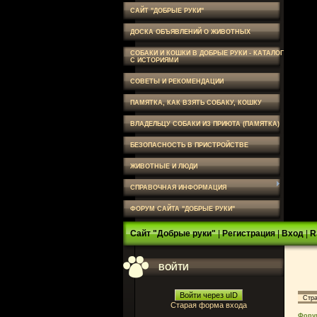
САЙТ "ДОБРЫЕ РУКИ"
ДОСКА ОБЪЯВЛЕНИЙ О ЖИВОТНЫХ
СОБАКИ И КОШКИ В ДОБРЫЕ РУКИ - КАТАЛОГ
С ИСТОРИЯМИ
СОВЕТЫ И РЕКОМЕНДАЦИИ
ПАМЯТКА, КАК ВЗЯТЬ СОБАКУ, КОШКУ
ВЛАДЕЛЬЦУ СОБАКИ ИЗ ПРИЮТА (ПАМЯТКА)
БЕЗОПАСНОСТЬ В ПРИСТРОЙСТВЕ
ЖИВОТНЫЕ И ЛЮДИ
СПРАВОЧНАЯ ИНФОРМАЦИЯ
ФОРУМ САЙТА "ДОБРЫЕ РУКИ"
Сайт "Добрые руки"
|
Регистрация
|
Вход
|
R
ВОЙТИ
Войти через uID
Стр
Старая форма входа
Фору