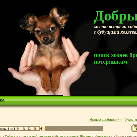
Добры
место встречи соба
с будущими хозяев
поиск хозяев 
потеряшкам
SS
[
Новые сообщения
·
Участн
4
аница
4
из
4
«
1
2
3
м
»
Собаки и кошки в добрые руки
»
Мы встретились! (Нашли добрые руки).
»
8 красивейших