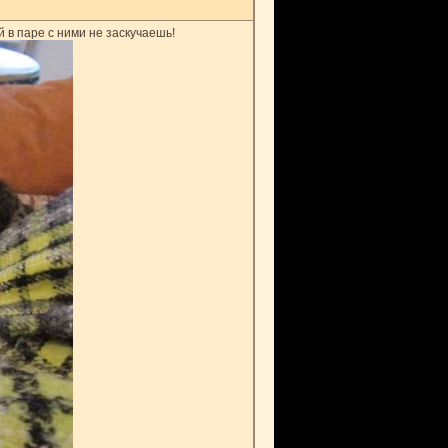
в паре с ними не заскучаешь!