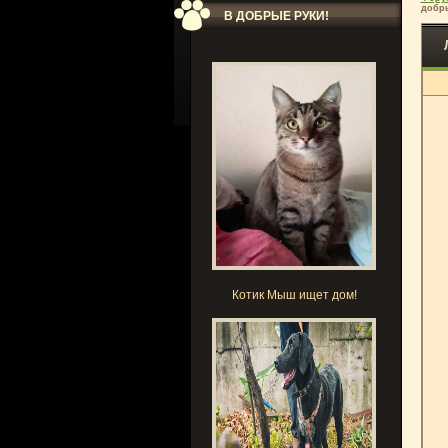
добры
В ДОБРЫЕ РУКИ!
Котик Мыш ищет дом!