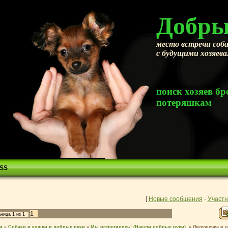
Добры
место встречи соба
с будущими хозяев
поиск хозяев 
потеряшкам
SS
[
Новые сообщения
·
Участн
1
аница
1
из
1
м
»
Собаки и кошки в добрые руки
»
Мы встретились! (Нашли добрые руки).
»
Лилушечка в 