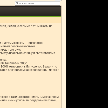
стная, белая, с серыми пятнышками на
 и другим кошкам - неизвестно.
пытным розовым носиком.
имает его руку.
выкручиваясь на спинку и вытягиваясь в
ечка.
им тоненьким "мяу".
о 100% относится к Лилушечки. Белая - по
ягкая и беспроблемная в поведении. Лоток и
ваются с каждым потенциальным хозяином
ем или иным условиям содержания кошки,