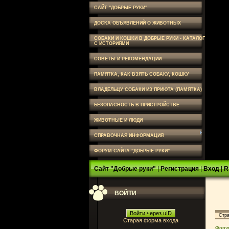
САЙТ "ДОБРЫЕ РУКИ"
ДОСКА ОБЪЯВЛЕНИЙ О ЖИВОТНЫХ
СОБАКИ И КОШКИ В ДОБРЫЕ РУКИ - КАТАЛОГ
С ИСТОРИЯМИ
СОВЕТЫ И РЕКОМЕНДАЦИИ
ПАМЯТКА, КАК ВЗЯТЬ СОБАКУ, КОШКУ
ВЛАДЕЛЬЦУ СОБАКИ ИЗ ПРИЮТА (ПАМЯТКА)
БЕЗОПАСНОСТЬ В ПРИСТРОЙСТВЕ
ЖИВОТНЫЕ И ЛЮДИ
СПРАВОЧНАЯ ИНФОРМАЦИЯ
ФОРУМ САЙТА "ДОБРЫЕ РУКИ"
Сайт "Добрые руки"
|
Регистрация
|
Вход
|
R
ВОЙТИ
Войти через uID
Стр
Старая форма входа
Фору