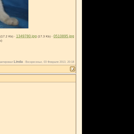
·
1349780.jpg
·
0510895.jpg
(17.2 Kb)
(17.3 Kb)
b)
Linda
актировал
-
Воскресенье, 03 Февраля 2013, 20:18