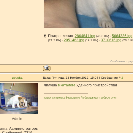
Прикрепления:
2864841.jpg
·
5664335.jpg
(43.8 Kb)
·
2051463.jpg
·
3710616.jpg
(21.3 Kb)
(19.2 Kb)
(20.8 K
Сообщение отред
upuska
Дата: Пятница, 23 Ноября 2012, 15:04 | Сообщение #
2
Лилуша
в каталоге
Удачного пристройства!
кошки из приюта Вчерашние Любимцы ищут добрые руки
Admin
уппа: Администраторы
Сообщений:
7216