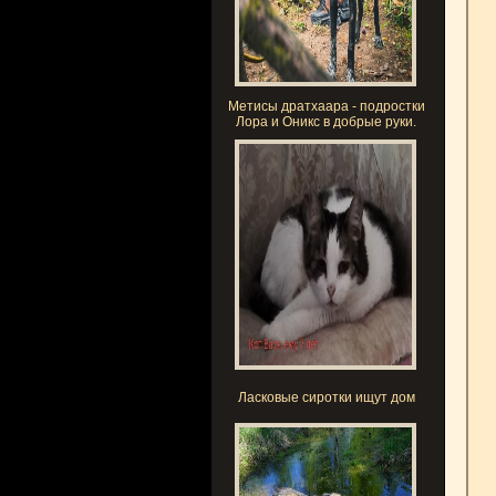
Метисы дратхаара - подростки
Лора и Оникс в добрые руки.
Ласковые сиротки ищут дом