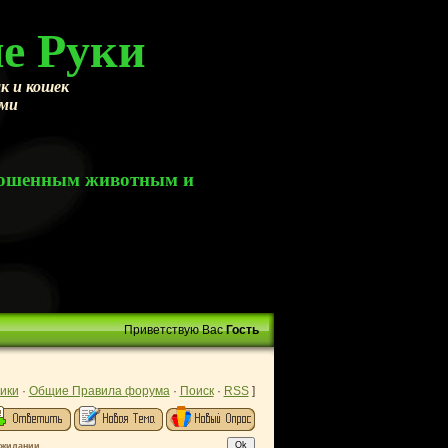
е Руки
к и кошек
ами
брошенным животным и
Приветствую Вас
Гость
ики
·
Общие Правила форума
·
Поиск
·
RSS
]
ожидании