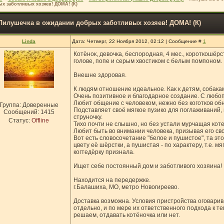
х заботливых хозяев! ДОМА! (К)
Лилушечка в ожидании добрых заботливых хозяев! ДОМА! (К)
Linda
Дата: Четверг, 22 Ноября 2012, 02:12 | Сообщение #
1
Котёнок, девочка, беспородная, 4 мес., короткошёр
голове, попе и серым хвостиком с белым помпоном.
Внешне здоровая.
К людям отношение идеальное. Как к детям, собакам
Очень позитивное и благодарное создание. С любо
Любит общение с человеком, нежно без коготков обн
Группа: Доверенные
Подставляет своё мягкое пузико для поглаживаний, 
Сообщений:
1415
струночку.
Статус:
Offline
Тихо почти не слышно, но без устали мурчащая коте
Любит быть во внимании человека, призывая его сво
Вот есть словосочетание "белое и пушистое", та эт
цвету её шёрстки, а пушистая - по характеру, т.е. м
когтедёрку признала.
Ищет себе постоянный дом и заботливого хозяина!
Находится на передержке.
г.Балашиха, МО, метро Новогиреево.
Доставка возможна. Условия пристройства оговари
отдельно, и по мере их ответственного подхода к т
решаем, отдавать котёночка или нет.