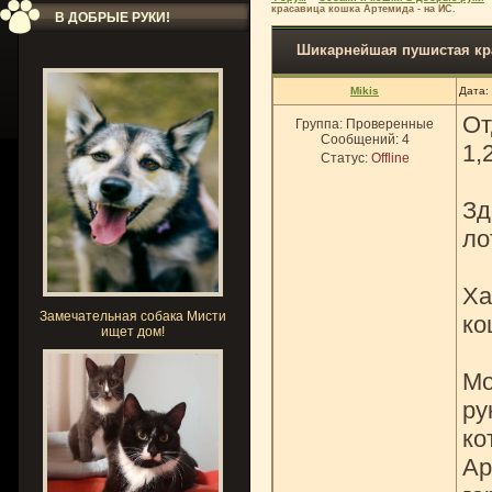
красавица кошка Артемида - на ИС.
В ДОБРЫЕ РУКИ!
Шикарнейшая пушистая кра
Mikis
Дата:
От
Группа: Проверенные
Сообщений:
4
1,
Статус:
Offline
Зд
ло
Ха
Замечательная собака Мисти
ко
ищет дом!
Мо
ру
ко
Ар