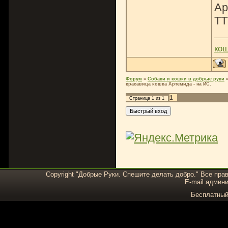
Ар
ТТ
ко
Форум
»
Собаки и кошки в добрые руки
красавица кошка Артемида - на ИС.
1
Страница
1
из
1
Copyright "Добрые Руки. Спешите делать добро." Все пра
E-mail админи
Бесплатны