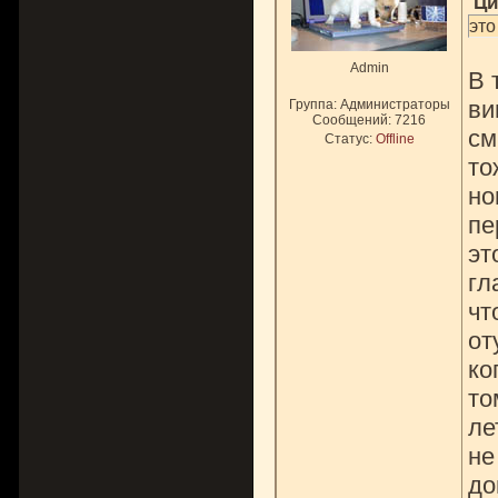
Ци
это
Admin
В 
ви
Группа: Администраторы
Сообщений:
7216
см
Статус:
Offline
то
но
пе
эт
гл
чт
от
ко
то
ле
не
до