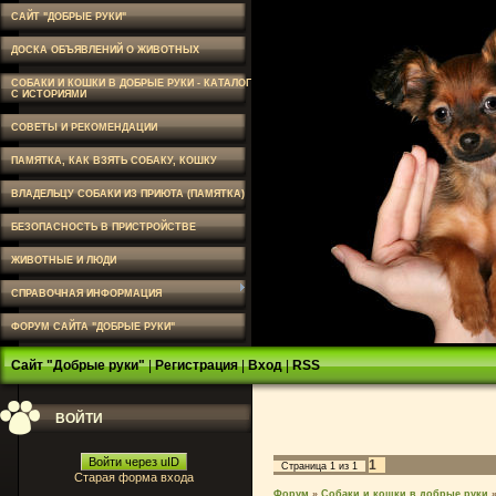
САЙТ "ДОБРЫЕ РУКИ"
ДОСКА ОБЪЯВЛЕНИЙ О ЖИВОТНЫХ
СОБАКИ И КОШКИ В ДОБРЫЕ РУКИ - КАТАЛОГ
С ИСТОРИЯМИ
СОВЕТЫ И РЕКОМЕНДАЦИИ
ПАМЯТКА, КАК ВЗЯТЬ СОБАКУ, КОШКУ
ВЛАДЕЛЬЦУ СОБАКИ ИЗ ПРИЮТА (ПАМЯТКА)
БЕЗОПАСНОСТЬ В ПРИСТРОЙСТВЕ
ЖИВОТНЫЕ И ЛЮДИ
СПРАВОЧНАЯ ИНФОРМАЦИЯ
ФОРУМ САЙТА "ДОБРЫЕ РУКИ"
Сайт "Добрые руки"
|
Регистрация
|
Вход
|
RSS
ВОЙТИ
Войти через uID
1
Страница
1
из
1
Старая форма входа
Форум
»
Собаки и кошки в добрые руки