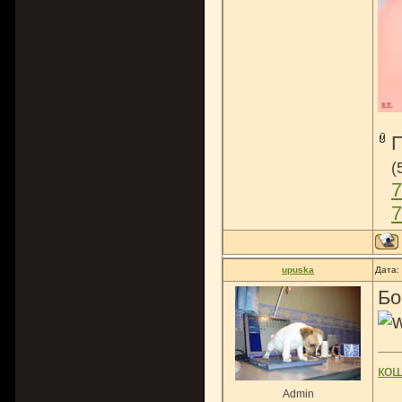
(
7
7
upuska
Дата:
Бо
ко
Admin