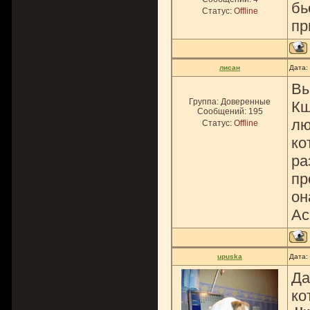
бь
Статус:
Offline
пр
лисан
Дата:
Вы
Группа: Доверенные
Кш
Сообщений:
195
лю
Статус:
Offline
ко
ра
пр
он
Ас
upuska
Дата:
Да
ко