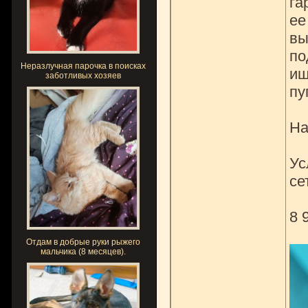
га
ее
вы
по
Неразлучная парочка в поисках
ищ
заботливых хозяев
пу
На
Ус
се
8 
Отдам в добрые руки рыжего
мальчика (8 месяцев).