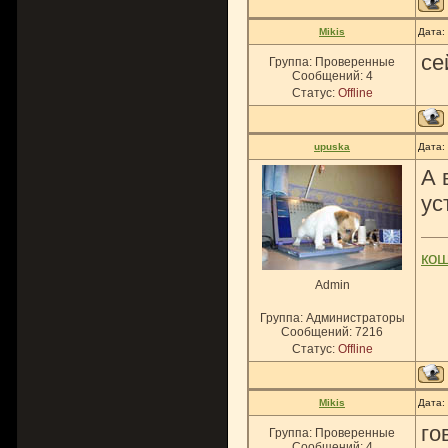
Mikis
Дата:
се
Группа: Проверенные
Сообщений:
4
Статус:
Offline
upuska
Дата:
А 
ус
ко
Admin
Группа: Администраторы
Сообщений:
7216
Статус:
Offline
Mikis
Дата:
го
Группа: Проверенные
Сообщений:
4