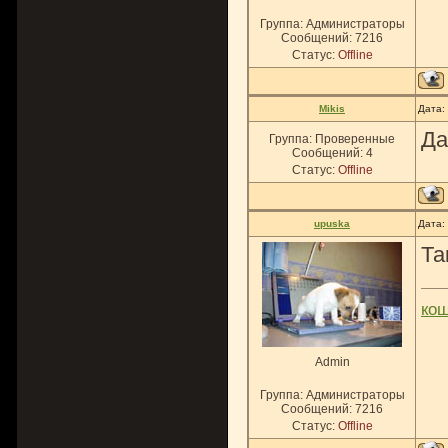
Группа: Администраторы
Сообщений:
7216
Статус:
Offline
Mikis
Дата:
Да
Группа: Проверенные
Сообщений:
4
Статус:
Offline
upuska
Дата:
Та
ко
Admin
Группа: Администраторы
Сообщений:
7216
Статус:
Offline