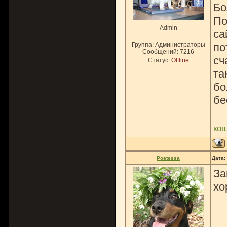
Бо
По
Admin
са
Группа: Администраторы
по
Сообщений:
7216
сч
Статус:
Offline
та
бо
бе
ко
Poetessa
Дата:
За
хо