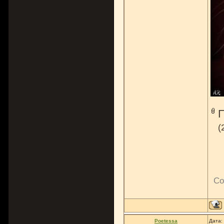
(
Со
Poetessa
Дата: