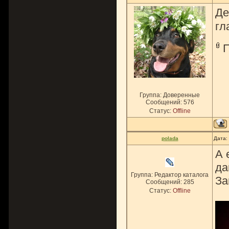
Де
гл
Группа: Доверенные
Сообщений:
576
Статус:
Offline
polada
Дата:
А 
да
Группа: Редактор каталога
За
Сообщений:
285
Статус:
Offline