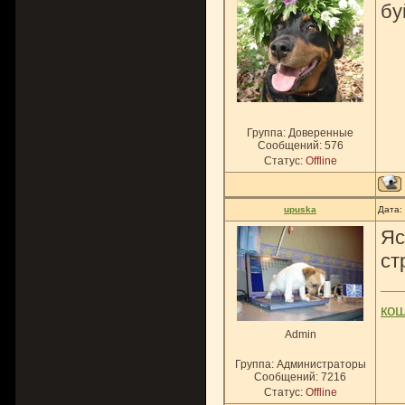
бу
Группа: Доверенные
Сообщений:
576
Статус:
Offline
upuska
Дата:
Яс
ст
ко
Admin
Группа: Администраторы
Сообщений:
7216
Статус:
Offline