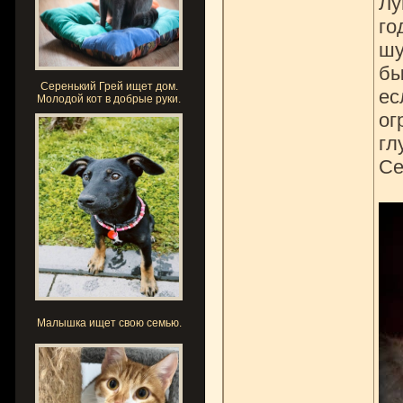
Лу
го
шу
бы
Серенький Грей ищет дом.
ес
Молодой кот в добрые руки.
ог
гл
Се
Малышка ищет свою семью.