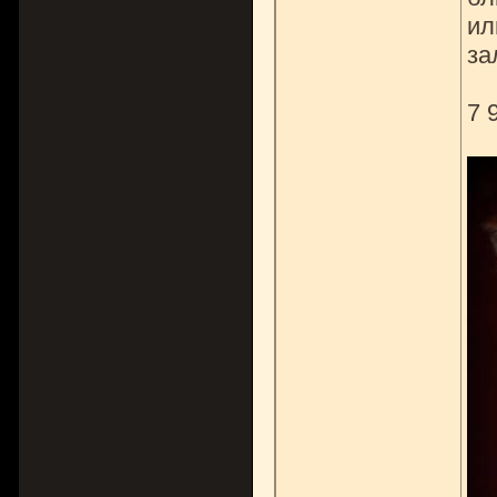
ил
за
7 