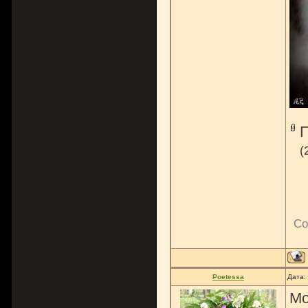
(
Со
Poetessa
Дата:
Мо