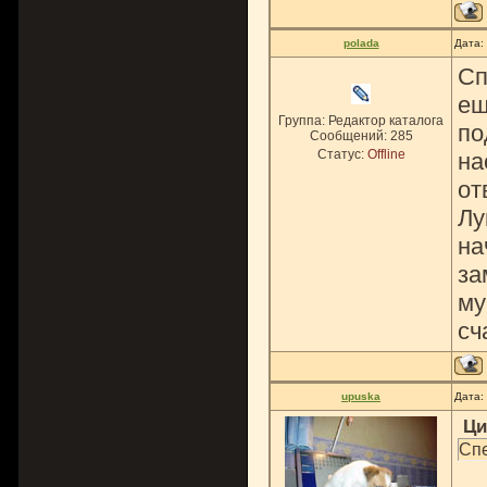
polada
Дата:
Сп
ещ
Группа: Редактор каталога
по
Сообщений:
285
Статус:
Offline
на
от
Лу
на
за
му
сч
upuska
Дата:
Ци
Спе