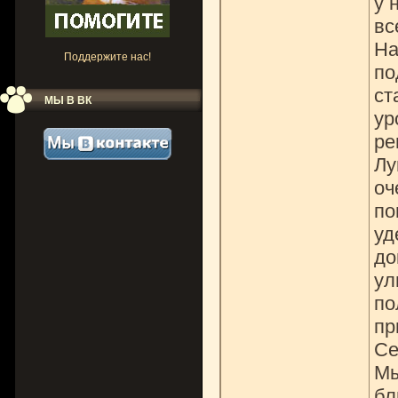
у 
вс
На
Поддержите нас!
по
ст
МЫ В ВК
ур
ре
Лу
оч
по
уд
до
ул
по
пр
Се
Мы
бл