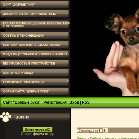
САЙТ "ДОБРЫЕ РУКИ"
ДОСКА ОБЪЯВЛЕНИЙ О ЖИВОТНЫХ
СОБАКИ И КОШКИ В ДОБРЫЕ РУКИ - КАТАЛОГ
С ИСТОРИЯМИ
СОВЕТЫ И РЕКОМЕНДАЦИИ
ПАМЯТКА, КАК ВЗЯТЬ СОБАКУ, КОШКУ
ВЛАДЕЛЬЦУ СОБАКИ ИЗ ПРИЮТА (ПАМЯТКА)
БЕЗОПАСНОСТЬ В ПРИСТРОЙСТВЕ
ЖИВОТНЫЕ И ЛЮДИ
СПРАВОЧНАЯ ИНФОРМАЦИЯ
ФОРУМ САЙТА "ДОБРЫЕ РУКИ"
Сайт "Добрые руки"
|
Регистрация
|
Вход
|
RSS
ВОЙТИ
Войти через uID
1
Страница
1
из
1
Старая форма входа
Форум
»
Собаки и кошки в добрые руки