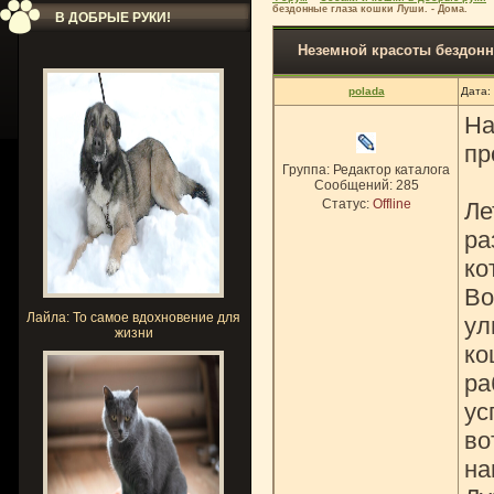
бездонные глаза кошки Луши. - Дома.
В ДОБРЫЕ РУКИ!
Неземной красоты бездонн
polada
Дата:
На
пр
Группа: Редактор каталога
Сообщений:
285
Статус:
Offline
Ле
ра
ко
Во
Лайла: То самое вдохновение для
ул
жизни
ко
ра
ус
во
на