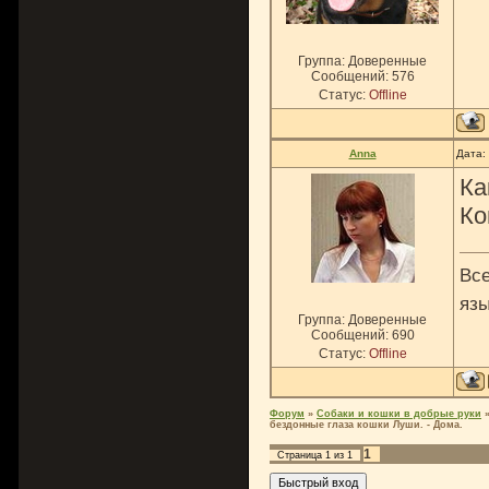
Группа: Доверенные
Сообщений:
576
Статус:
Offline
Anna
Дата:
Ка
Ко
Все
язы
Группа: Доверенные
Сообщений:
690
Статус:
Offline
Форум
»
Собаки и кошки в добрые руки
бездонные глаза кошки Луши. - Дома.
1
Страница
1
из
1