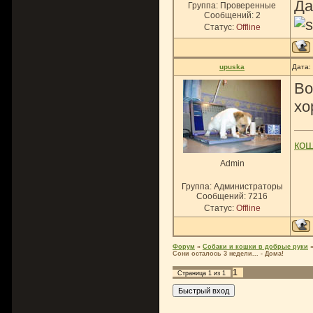
Да
Группа: Проверенные
Сообщений:
2
Статус:
Offline
upuska
Дата:
Во
хо
ко
Admin
Группа: Администраторы
Сообщений:
7216
Статус:
Offline
Форум
»
Собаки и кошки в добрые руки
Сони осталось 3 недели... - Дома!
1
Страница
1
из
1