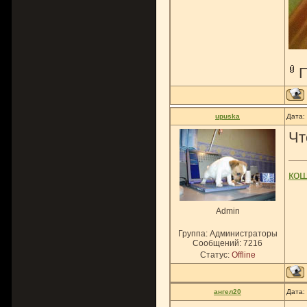
upuska
Дата:
Чт
ко
Admin
Группа: Администраторы
Сообщений:
7216
Статус:
Offline
ангел20
Дата: