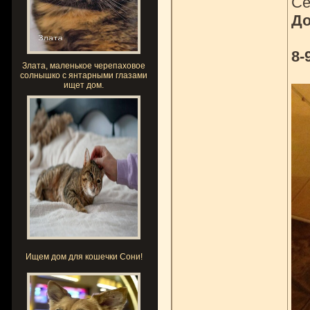
Се
До
8-
Злата, маленькое черепаховое
солнышко с янтарными глазами
ищет дом.
Ищем дом для кошечки Сони!