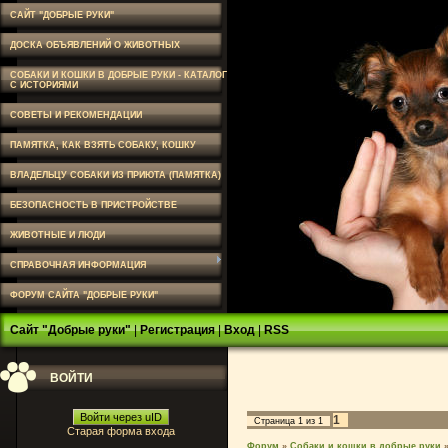
САЙТ "ДОБРЫЕ РУКИ"
ДОСКА ОБЪЯВЛЕНИЙ О ЖИВОТНЫХ
СОБАКИ И КОШКИ В ДОБРЫЕ РУКИ - КАТАЛОГ
С ИСТОРИЯМИ
СОВЕТЫ И РЕКОМЕНДАЦИИ
ПАМЯТКА, КАК ВЗЯТЬ СОБАКУ, КОШКУ
ВЛАДЕЛЬЦУ СОБАКИ ИЗ ПРИЮТА (ПАМЯТКА)
БЕЗОПАСНОСТЬ В ПРИСТРОЙСТВЕ
ЖИВОТНЫЕ И ЛЮДИ
СПРАВОЧНАЯ ИНФОРМАЦИЯ
ФОРУМ САЙТА "ДОБРЫЕ РУКИ"
Сайт "Добрые руки"
|
Регистрация
|
Вход
|
RSS
ВОЙТИ
Войти через uID
1
Страница
1
из
1
Старая форма входа
Форум
»
Собаки и кошки в добрые руки