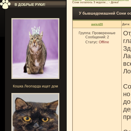
Сони осталось 3 недели... - Дома!
В ДОБРЫЕ РУКИ!
У бывшедомашней Сони оста
ангел20
Дата:
От
Группа: Проверенные
Сообщений:
2
гл
Статус:
Offline
Зд
Ла
вс
Ло
Со
Кошка Леопарда ищет дом
но
до
де
пр