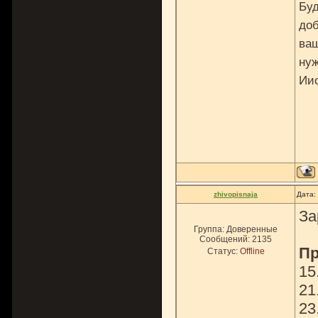
Буд
доб
ваш
нуж
Ии
zhivopisnaja
Дата:
За
Группа: Доверенные
Сообщений:
2135
Пр
Статус:
Offline
15
21
23