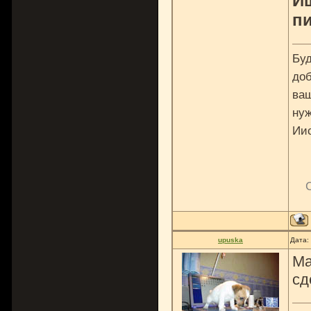
И
пи
Буд
доб
ваш
нуж
Ии
upuska
Дата:
Ма
сд