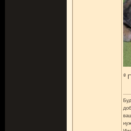
Буд
доб
ваш
нуж
Ии