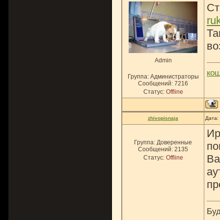
Ст
ru
Та
во
Admin
ко
Группа: Администраторы
Сообщений:
7216
Статус:
Offline
zhivopisnaja
Дата:
Ир
Группа: Доверенные
по
Сообщений:
2135
Ва
Статус:
Offline
ау
пр
Буд