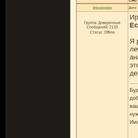
zhivopisnaja
Дата:
Ир
Группа: Доверенные
Ес
Сообщений:
2135
Статус:
Offline
Я 
ле
ан
эт
де
Буд
доб
ваш
нуж
Ии