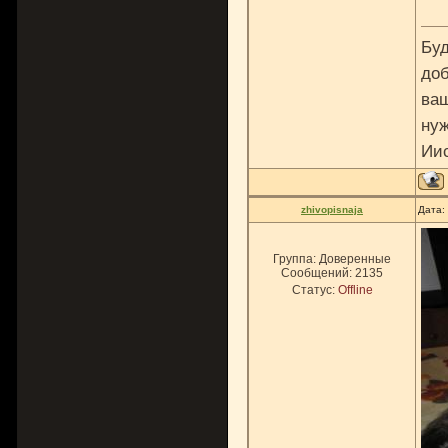
Буд
доб
ваш
нуж
Ии
zhivopisnaja
Дата:
Группа: Доверенные
Сообщений:
2135
Статус:
Offline