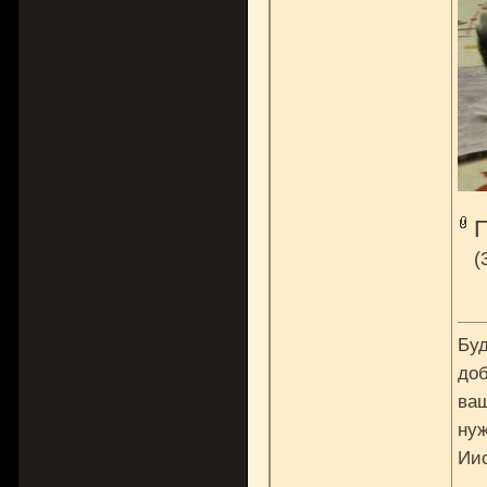
(
Буд
доб
ваш
нуж
Ии