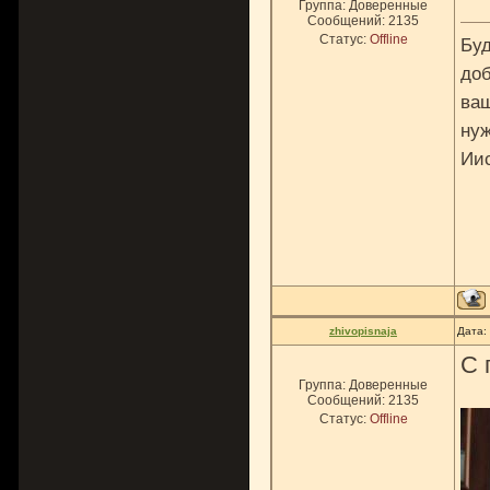
Группа: Доверенные
Сообщений:
2135
Статус:
Offline
Буд
доб
ваш
нуж
Ии
zhivopisnaja
Дата:
С 
Группа: Доверенные
Сообщений:
2135
Статус:
Offline