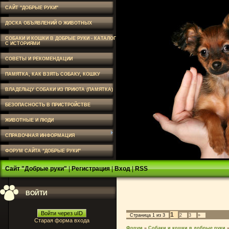
САЙТ "ДОБРЫЕ РУКИ"
ДОСКА ОБЪЯВЛЕНИЙ О ЖИВОТНЫХ
СОБАКИ И КОШКИ В ДОБРЫЕ РУКИ - КАТАЛОГ
С ИСТОРИЯМИ
СОВЕТЫ И РЕКОМЕНДАЦИИ
ПАМЯТКА, КАК ВЗЯТЬ СОБАКУ, КОШКУ
ВЛАДЕЛЬЦУ СОБАКИ ИЗ ПРИЮТА (ПАМЯТКА)
БЕЗОПАСНОСТЬ В ПРИСТРОЙСТВЕ
ЖИВОТНЫЕ И ЛЮДИ
СПРАВОЧНАЯ ИНФОРМАЦИЯ
ФОРУМ САЙТА "ДОБРЫЕ РУКИ"
Сайт "Добрые руки"
|
Регистрация
|
Вход
|
RSS
ВОЙТИ
Войти через uID
1
Страница
1
из
3
2
3
»
Старая форма входа
Форум
»
Собаки и кошки в добрые руки