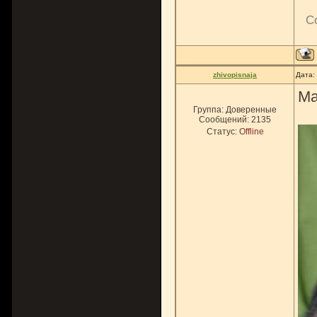
С
zhivopisnaja
Дата:
Ма
Группа: Доверенные
Сообщений:
2135
Статус:
Offline