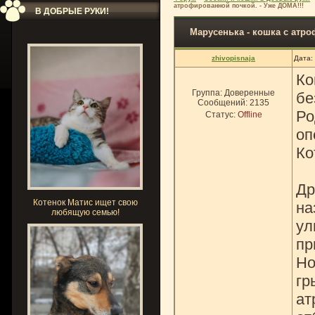
атрофированной почкой. - Уже ДОМА!!!
В ДОБРЫЕ РУКИ!
Марусенька - кошка с атро
zhivopisnaja
Дата:
Ко
Группа: Доверенные
бе
Сообщений:
2135
Ро
Статус:
Offline
оп
Ко
Др
Котенок Матис ищет свою
на
любящую семью!
ул
пр
Но
гр
ат