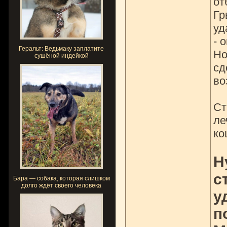
от
Гр
уд
- 
Геральт: Ведьмаку заплатите
Но
сушёной индейкой
сд
во
Ст
ле
ко
Н
с
Бара — собака, которая слишком
долго ждёт своего человека
у
п