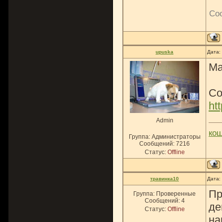
Со
upuska
Дата:
М
Со
ht
Admin
ко
Группа: Администраторы
Сообщений:
7216
Статус:
Offline
травинка10
Дата:
Пр
Группа: Проверенные
Сообщений:
4
де
Статус:
Offline
на