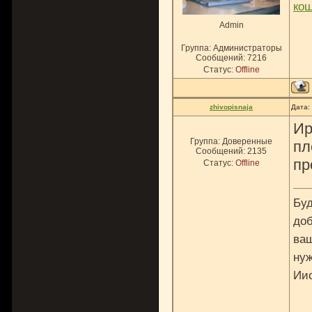
ко
Admin
Группа: Администраторы
Сообщений:
7216
Статус:
Offline
zhivopisnaja
Дата:
Ир
Группа: Доверенные
пл
Сообщений:
2135
пр
Статус:
Offline
Буд
доб
ваш
нуж
Ии