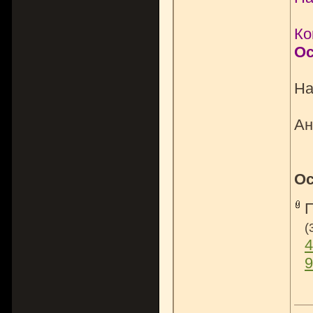
Ко
Ос
На
Ан
Ос
(
4
9