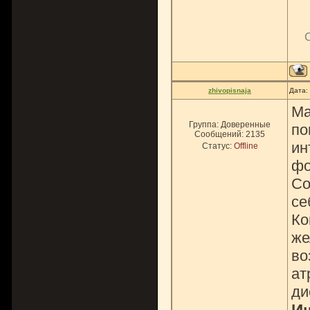
zhivopisnaja
Дата:
Ма
Группа: Доверенные
по
Сообщений:
2135
ин
Статус:
Offline
фо
Со
се
Ко
же
во
ат
ди