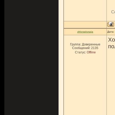
С
zhivopisnaja
Дата:
Хо
Группа: Доверенные
по
Сообщений:
2135
Статус:
Offline