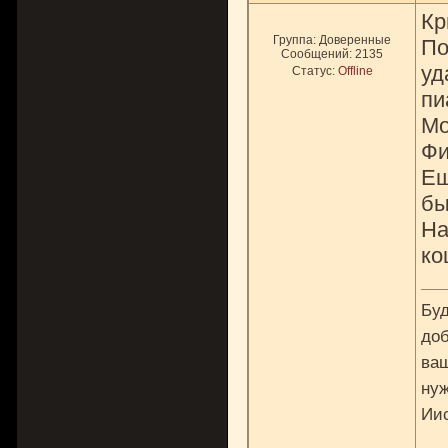
Кр
Группа: Доверенные
По
Сообщений:
2135
уд
Статус:
Offline
пи
Мо
Фи
Ещ
бы
На
ко
Буд
доб
ваш
нуж
Ии