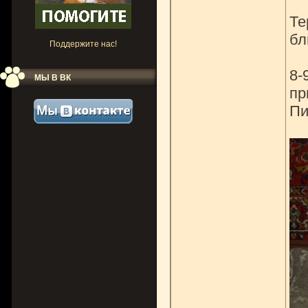
Те
бл
Поддержите нас!
8-
МЫ В ВК
пр
П