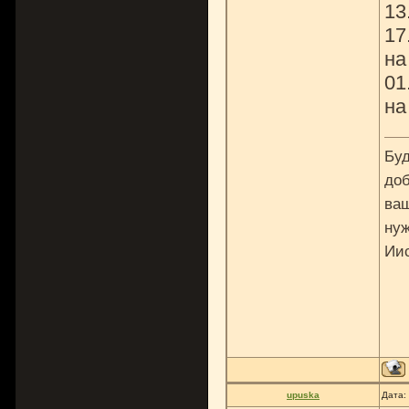
13
17
на
01
на
Буд
доб
ваш
нуж
Ии
upuska
Дата: