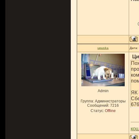
upuska
Дата:
Ци
Пож
про
ком
по
Admin
ЯК
Сбе
Группа: Администраторы
67
Сообщений:
7216
Статус:
Offline
ко