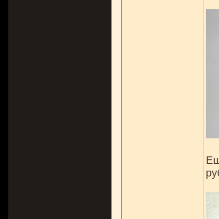
Ещ
ру