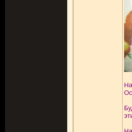
На
Ос
Бу
эт
На