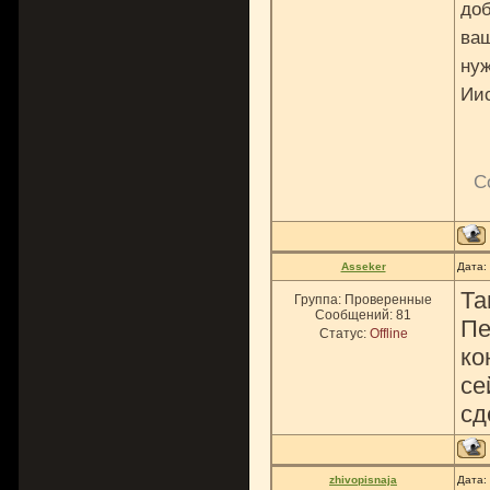
доб
ваш
нуж
Ии
С
Asseker
Дата:
Та
Группа: Проверенные
Сообщений:
81
Пе
Статус:
Offline
ко
се
сд
zhivopisnaja
Дата: