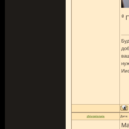
Буд
доб
ваш
нуж
Ии
zhivopisnaja
Дата:
Ма