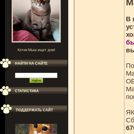
М
В 
ус
хо
бы
вы
Котик Мыш ищет дом!
НАЙТИ НА САЙТЕ
По
Ма
ОБ
Ма
СТАТИСТИКА
по
ПОДДЕРЖАТЬ САЙТ
Я
Сб
67