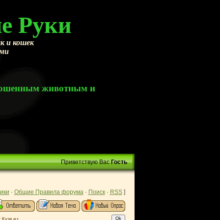
е Руки
к и кошек
ами
брошенным животным и
Приветствую Вас
Гость
ики
·
Общие Правила форума
·
Поиск
·
RSS
]
 Кузя из