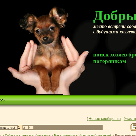
Добры
место встречи соба
с будущими хозяев
поиск хозяев 
потеряшкам
SS
[
Новые сообщения
·
Участн
1
аница
1
из
2
2
»
м
»
Собаки и кошки в добрые руки
»
Мы встретились! (Нашли добрые руки).
»
Вискасный кот