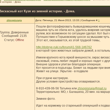
й истории. - Дома.
Вискасный кот Кузя из зимней истории. - Дома.
zhivopisnaja
Дата: Пятница, 21 Июня 2013, 13:33 | Сообщение #
1
Пошли фотографировать бывшедомашнюю кошечку. 
машина чуть не сбила кота, удалось вовремя заторм
Группа: Доверенные
рулем, все возможное по ситуации сделал. Кот был о
Сообщений:
2135
Путешествие к Горьковскому шоссе за мышами чуть 
Статус:
Offline
Этот кот, оказывается, из этой трудной темы,
http://dobrye-ruki.ru/forum/41-568-1#6762
в которой трех животных забрали домой, а остальн
Имеем крупного кота яркой внешности, окрас вискас
ласковый, очень любит людей и хорошо ладит с дру
Внешне здоров и упитан благодаря опекунше.
Кот просится в подъезды. Бежит за людьми при вним
Живет на улице. Укрытие - в подвале
При отдаче кастрирую.
Другие условия пристройства оговариваются.
8-910-439-06-56 Татьяна или
zhivopisnaja@mail.ru
Территориально: МО, г. Балашиха, 20 мин. на маршр
Зимнее фото.
Идет на кормежку со старенькой опекуншей к подвал