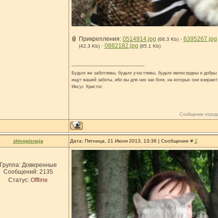
Прикрепления:
0514914.jpg
·
6395267.jpg
(68.3 Kb)
·
0882182.jpg
(42.3 Kb)
(85.1 Kb)
Будьте же заботливы, будьте участливы, будьте милосердны и добры н
ищут вашей заботы, ибо вы для них как боги, на которых они взирают
Иисус Христос
Сообщение отред
zhivopisnaja
Дата: Пятница, 21 Июня 2013, 13:36 | Сообщение #
2
Группа: Доверенные
Сообщений:
2135
Статус:
Offline