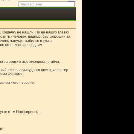
Кошечку не нашли. Но на наших глазах
озить - человек, видимо, был хороший за
чень напуган, забился в кусты.
не оказалось последним.
ые за редким исключением погибли.
ный, глаза изумрудного цвета, характер
гими кошками.
ании к его персоне.
утке от м.Новогиреево.
у.