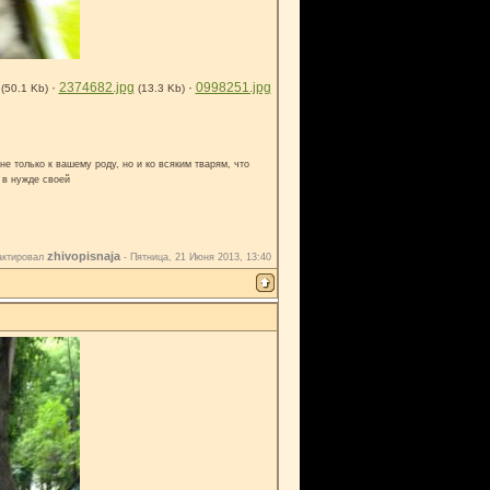
·
2374682.jpg
·
0998251.jpg
(50.1 Kb)
(13.3 Kb)
е только к вашему роду, но и ко всяким тварям, что
 в нужде своей
zhivopisnaja
актировал
-
Пятница, 21 Июня 2013, 13:40