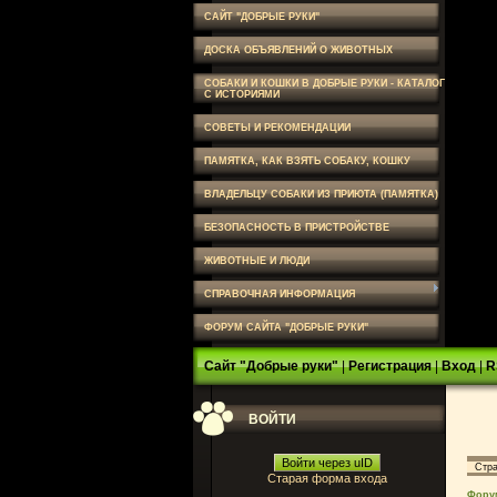
САЙТ "ДОБРЫЕ РУКИ"
ДОСКА ОБЪЯВЛЕНИЙ О ЖИВОТНЫХ
СОБАКИ И КОШКИ В ДОБРЫЕ РУКИ - КАТАЛОГ
С ИСТОРИЯМИ
СОВЕТЫ И РЕКОМЕНДАЦИИ
ПАМЯТКА, КАК ВЗЯТЬ СОБАКУ, КОШКУ
ВЛАДЕЛЬЦУ СОБАКИ ИЗ ПРИЮТА (ПАМЯТКА)
БЕЗОПАСНОСТЬ В ПРИСТРОЙСТВЕ
ЖИВОТНЫЕ И ЛЮДИ
СПРАВОЧНАЯ ИНФОРМАЦИЯ
ФОРУМ САЙТА "ДОБРЫЕ РУКИ"
Сайт "Добрые руки"
|
Регистрация
|
Вход
|
R
ВОЙТИ
Войти через uID
Стр
Старая форма входа
Фору