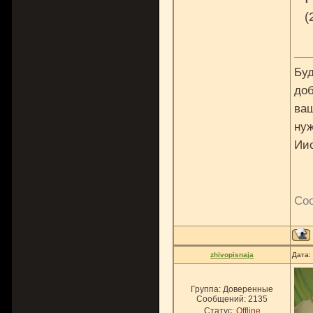
(
Буд
доб
ваш
нуж
Ии
Со
zhivopisnaja
Дата:
Группа: Доверенные
Сообщений:
2135
Статус:
Offline