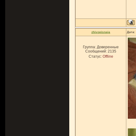
zhivopisnaja
Дата:
Группа: Доверенные
Сообщений:
2135
Статус:
Offline