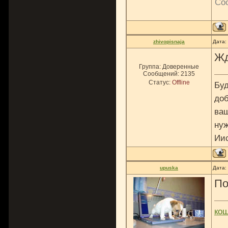
Со
zhivopisnaja
Дата:
Жд
Группа: Доверенные
Сообщений:
2135
Статус:
Offline
Буд
доб
ваш
нуж
Ии
upuska
Дата:
По
ко