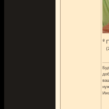
(
Буд
доб
ваш
нуж
Ии