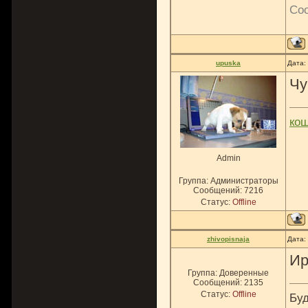
Со
upuska
Дата:
Чу
ко
Admin
Группа: Администраторы
Сообщений:
7216
Статус:
Offline
zhivopisnaja
Дата:
Ир
Группа: Доверенные
Сообщений:
2135
Статус:
Offline
Буд