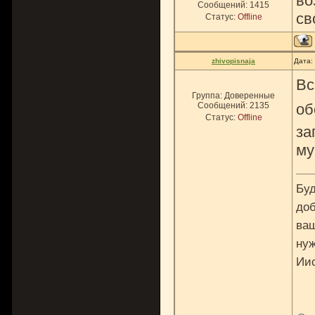
во
Сообщений:
1415
св
Статус:
Offline
zhivopisnaja
Дата:
Вс
Группа: Доверенные
Сообщений:
2135
об
Статус:
Offline
за
му
Буд
доб
ваш
нуж
Ии