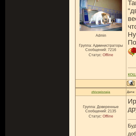
Та
"д
ве
чт
Ну
Admin
По
Группа: Администраторы
Сообщений:
7216
Статус:
Offline
ко
zhivopisnaja
Дата:
Ир
Группа: Доверенные
др
Сообщений:
2135
Статус:
Offline
Буд
доб