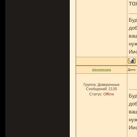
то
Буд
доб
ваш
нуж
Ии
zhivopisnaja
Дата:
Группа: Доверенные
Сообщений:
2135
Статус:
Offline
Буд
доб
ваш
нуж
Ии