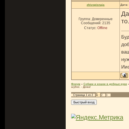
zhivopisnaja
Дата:
Да
Группа: Доверенные
то
Сообщений:
2135
Статус:
Offline
Буд
доб
ваш
нуж
Ии
Форум
»
Собаки и кошки в добрые руки
шубке. - Дома!
1
Страница
1
из
2
2
»