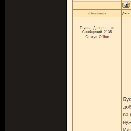
zhivopisnaja
Дата:
Группа: Доверенные
Сообщений:
2135
Статус:
Offline
Буд
доб
ваш
нуж
Ии