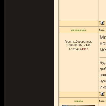
zhivopisnaja
Дата:
Мо
Группа: Доверенные
но
Сообщений:
2135
ме
Статус:
Offline
Буд
доб
ваш
нуж
Ии
upuska
Дата: