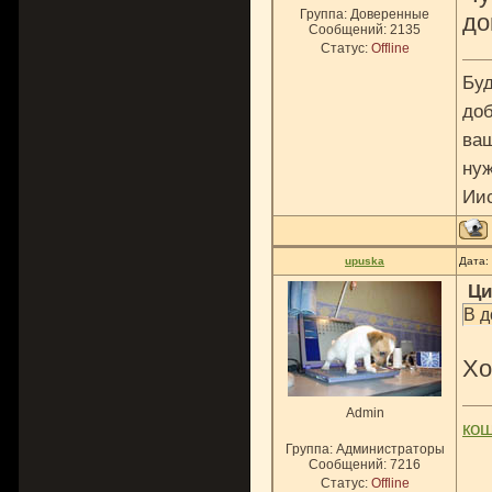
Группа: Доверенные
до
Сообщений:
2135
Статус:
Offline
Буд
доб
ваш
нуж
Ии
upuska
Дата:
Ци
В д
Хо
Admin
ко
Группа: Администраторы
Сообщений:
7216
Статус:
Offline