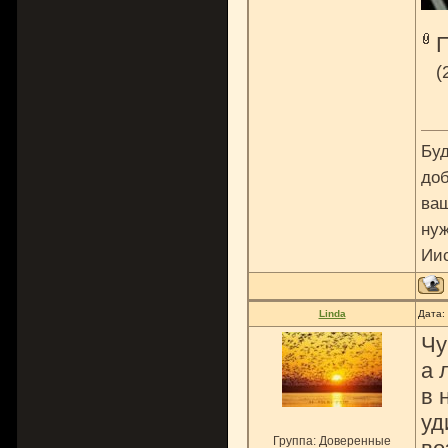
(
Буд
доб
ваш
нуж
Ии
Linda
Дата:
Чу
а 
в 
уд
Группа: Доверенные