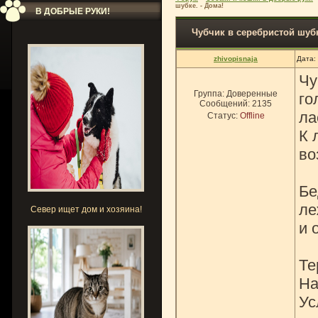
шубке. - Дома!
В ДОБРЫЕ РУКИ!
Чубчик в серебристой шубк
zhivopisnaja
Дата:
Чу
Группа: Доверенные
го
Сообщений:
2135
ла
Статус:
Offline
К 
во
Бе
ле
Север ищет дом и хозяина!
и 
Те
На
Ус