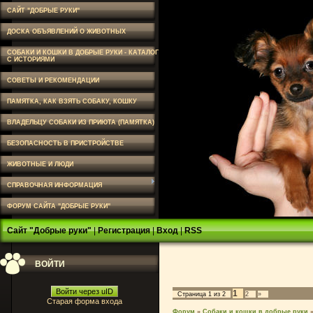
САЙТ "ДОБРЫЕ РУКИ"
ДОСКА ОБЪЯВЛЕНИЙ О ЖИВОТНЫХ
СОБАКИ И КОШКИ В ДОБРЫЕ РУКИ - КАТАЛОГ
С ИСТОРИЯМИ
СОВЕТЫ И РЕКОМЕНДАЦИИ
ПАМЯТКА, КАК ВЗЯТЬ СОБАКУ, КОШКУ
ВЛАДЕЛЬЦУ СОБАКИ ИЗ ПРИЮТА (ПАМЯТКА)
БЕЗОПАСНОСТЬ В ПРИСТРОЙСТВЕ
ЖИВОТНЫЕ И ЛЮДИ
СПРАВОЧНАЯ ИНФОРМАЦИЯ
ФОРУМ САЙТА "ДОБРЫЕ РУКИ"
Сайт "Добрые руки"
|
Регистрация
|
Вход
|
RSS
ВОЙТИ
Войти через uID
1
Страница
1
из
2
2
»
Старая форма входа
Форум
»
Собаки и кошки в добрые руки