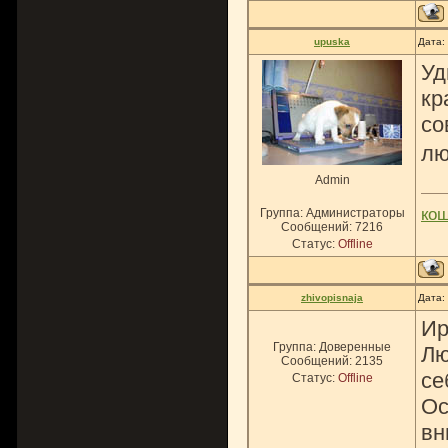
upuska
Дата:
Уд
кр
со
лю
Admin
ко
Группа: Администраторы
Сообщений:
7216
Статус:
Offline
zhivopisnaja
Дата:
Ир
Группа: Доверенные
Лю
Сообщений:
2135
се
Статус:
Offline
Ос
вн