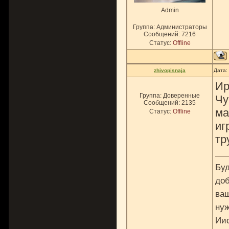
Admin
Группа: Администраторы
Сообщений:
7216
Статус:
Offline
zhivopisnaja
Дата:
Ир
Группа: Доверенные
Чу
Сообщений:
2135
ма
Статус:
Offline
иг
тр
Буд
доб
ваш
нуж
Ии