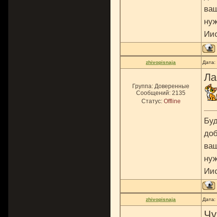
ваш
нуж
Ии
zhivopisnaja
Дата:
Ла
Группа: Доверенные
Сообщений:
2135
Статус:
Offline
Буд
доб
ваш
нуж
Ии
zhivopisnaja
Дата:
Чу