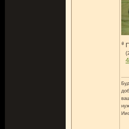
(
4
Буд
доб
ваш
нуж
Ии