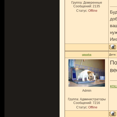
Группа: Доверенные
Сообщений:
2135
Статус:
Offline
Буд
доб
ваш
нуж
Ии
upuska
Дата:
По
ве
ко
Admin
Группа: Администраторы
Сообщений:
7216
Статус:
Offline