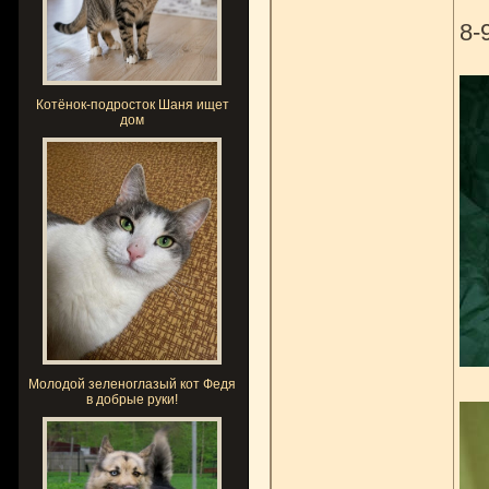
8-
Котёнок-подросток Шаня ищет
дом
Молодой зеленоглазый кот Федя
в добрые руки!