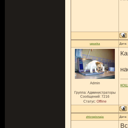
upuska
Дата:
Ка
на
Admin
ко
Группа: Администраторы
Сообщений:
7216
Статус:
Offline
zhivopisnaja
Дата:
Вс