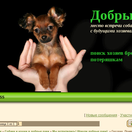
Добры
место встречи соба
с будущими хозяев
поиск хозяев 
потеряшкам
SS
[
Новые сообщения
·
Участн
1
аница
1
из
1
м
»
Собаки и кошки в добрые руки
»
Мы встретились! (Нашли добрые руки).
»
Гвоздик. Поня