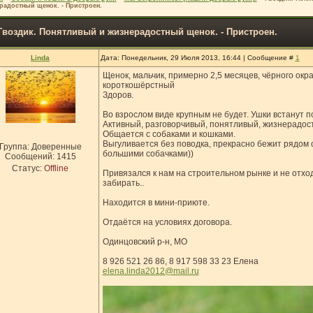
радостный щенок. - Пристроен.
Гвоздик. Понятливый и жизнерадостный щенок. - Пристроен.
Linda
Дата: Понедельник, 29 Июля 2013, 16:44 | Сообщение #
1
Щенок, мальчик, примерно 2,5 месяцев, чёрного окр
короткошёрстный
Здоров.
Во взрослом виде крупным не будет. Ушки встанут п
Активный, разговорчивый, понятливый, жизнерадос
Общается с собаками и кошками.
Выгуливается без поводка, прекрасно бежит рядом с
Группа: Доверенные
большими собачками))
Сообщений:
1415
Статус:
Offline
Привязался к нам на строительном рынке и не отхо
забирать..
Находится в мини-приюте.
Отдаётся на условиях договора.
Одинцовский р-н, МО
8 926 521 26 86, 8 917 598 33 23 Елена
elena.linda2012@mail.ru