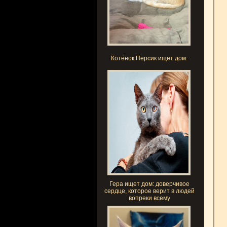
Котёнок Персик ищет дом.
Гера ищет дом: доверчивое
сердце, которое верит в людей
вопреки всему