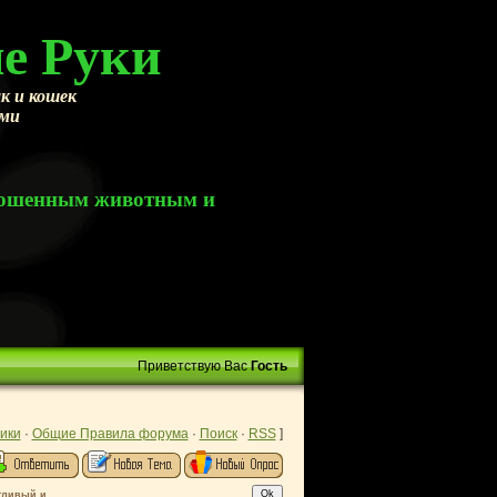
е Руки
к и кошек
ами
брошенным животным и
Приветствую Вас
Гость
ики
·
Общие Правила форума
·
Поиск
·
RSS
]
тливый и