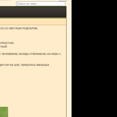
аса со светлым подпалом,
олностью.
тный.
 человеком, иногда отвлекасяь на игры с
дил ни на шаг, пришлось малыша