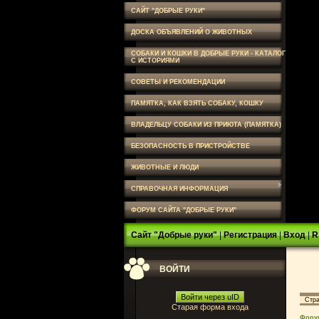
САЙТ "ДОБРЫЕ РУКИ"
ДОСКА ОБЪЯВЛЕНИЙ О ЖИВОТНЫХ
СОБАКИ И КОШКИ В ДОБРЫЕ РУКИ - КАТАЛОГ
С ИСТОРИЯМИ
СОВЕТЫ И РЕКОМЕНДАЦИИ
ПАМЯТКА, КАК ВЗЯТЬ СОБАКУ, КОШКУ
ВЛАДЕЛЬЦУ СОБАКИ ИЗ ПРИЮТА (ПАМЯТКА)
БЕЗОПАСНОСТЬ В ПРИСТРОЙСТВЕ
ЖИВОТНЫЕ И ЛЮДИ
СПРАВОЧНАЯ ИНФОРМАЦИЯ
ФОРУМ САЙТА "ДОБРЫЕ РУКИ"
Сайт "Добрые руки"
|
Регистрация
|
Вход
|
R
ВОЙТИ
Войти через uID
Стр
Старая форма входа
Фору