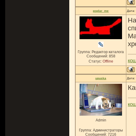
poplar_me
Дата:
На
сп
Ма
хр
Группа: Редактор каталога
Сообщений:
858
ко
Статус:
Offline
upuska
Дата:
Ка
ко
Admin
Группа: Администраторы
Сообщений:
7216