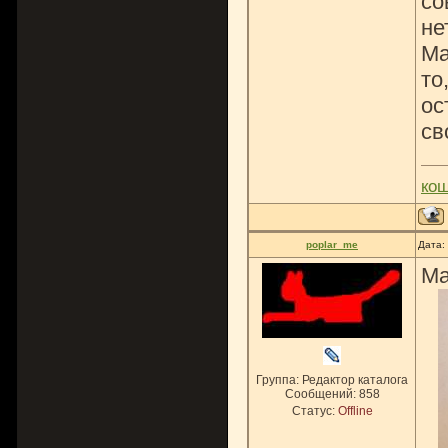
со
не
Ма
то
ос
св
ко
poplar_me
Дата:
Ма
Группа: Редактор каталога
Сообщений:
858
Статус:
Offline