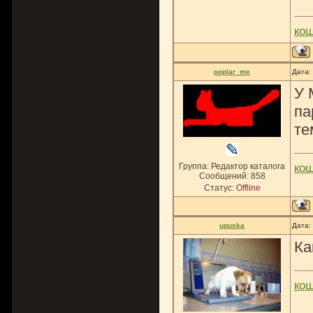
ко
poplar_me
Дата:
У 
па
те
Группа: Редактор каталога
ко
Сообщений:
858
Статус:
Offline
upuska
Дата:
Ка
ко