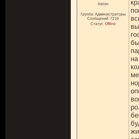
кр
Admin
по
Группа: Администраторы
вс
Сообщений:
7216
Статус:
Offline
вы
го
бы
па
на
ко
ме
но
оп
во
ро
бе
бу
жи