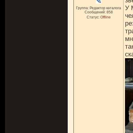
зв
У 
Группа: Редактор каталога
Сообщений:
858
че
Статус:
Offline
ре
тр
мн
та
ск