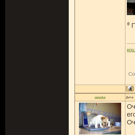
ко
Со
upuska
Дата:
Оч
ег
Оч