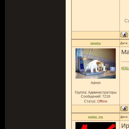
С
upuska
Дата:
Ма
ко
Admin
Группа: Администраторы
Сообщений:
7216
Статус:
Offline
poplar_me
Дата:
Ир