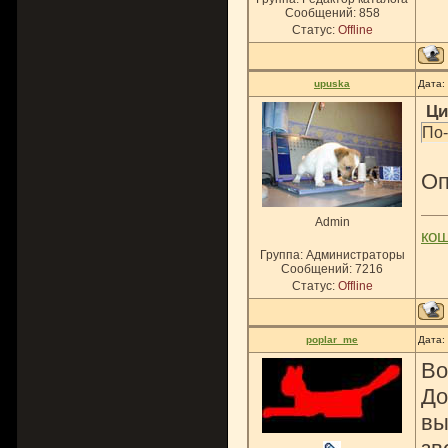
Сообщений:
858
Статус:
Offline
upuska
Дата:
Ци
По-
Оп
Admin
ко
Группа: Администраторы
Сообщений:
7216
Статус:
Offline
poplar_me
Дата:
Во
До
вы