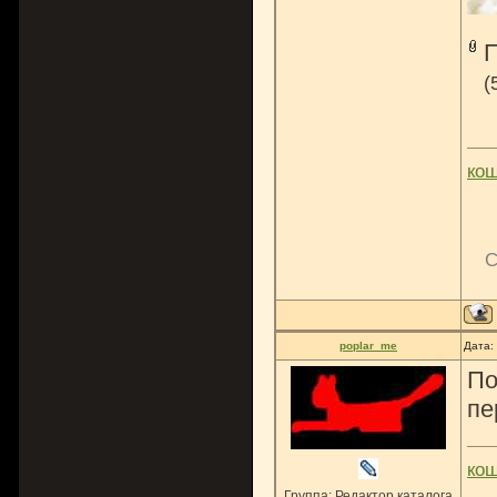
(
ко
С
poplar_me
Дата:
По
пе
ко
Группа: Редактор каталога