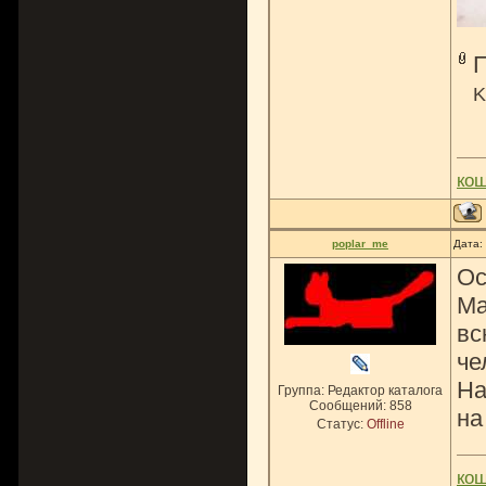
K
ко
poplar_me
Дата:
Ос
Ма
вс
че
На
Группа: Редактор каталога
Сообщений:
858
на
Статус:
Offline
ко