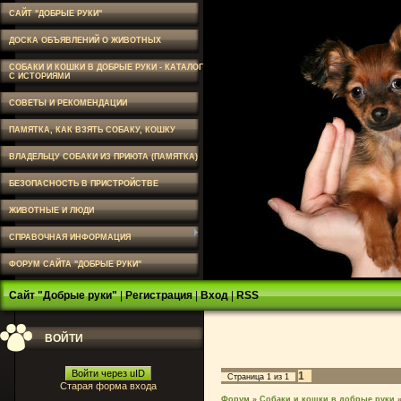
САЙТ "ДОБРЫЕ РУКИ"
ДОСКА ОБЪЯВЛЕНИЙ О ЖИВОТНЫХ
СОБАКИ И КОШКИ В ДОБРЫЕ РУКИ - КАТАЛОГ
С ИСТОРИЯМИ
СОВЕТЫ И РЕКОМЕНДАЦИИ
ПАМЯТКА, КАК ВЗЯТЬ СОБАКУ, КОШКУ
ВЛАДЕЛЬЦУ СОБАКИ ИЗ ПРИЮТА (ПАМЯТКА)
БЕЗОПАСНОСТЬ В ПРИСТРОЙСТВЕ
ЖИВОТНЫЕ И ЛЮДИ
СПРАВОЧНАЯ ИНФОРМАЦИЯ
ФОРУМ САЙТА "ДОБРЫЕ РУКИ"
Сайт "Добрые руки"
|
Регистрация
|
Вход
|
RSS
ВОЙТИ
Войти через uID
1
Страница
1
из
1
Старая форма входа
Форум
»
Собаки и кошки в добрые руки