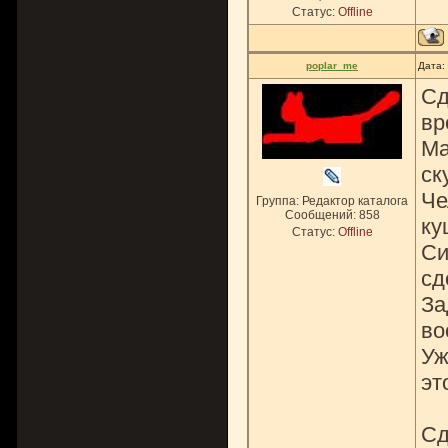
Статус:
Offline
poplar_me
Дата:
Сд
вр
Ма
ск
Че
Группа: Редактор каталога
Сообщений:
858
ку
Статус:
Offline
Си
сд
За
во
Уж
эт
Сд