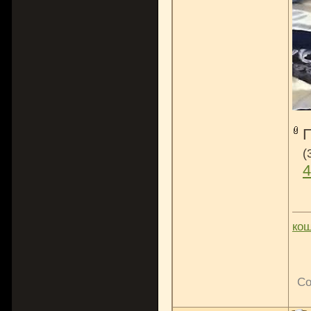
(
4
ко
Со