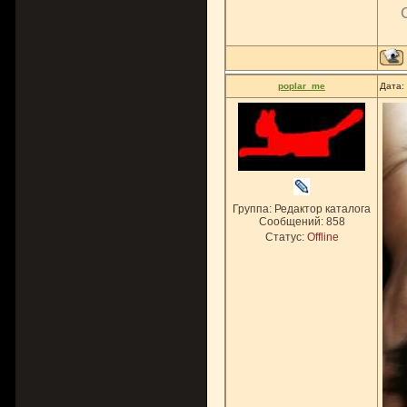
poplar_me
Дата:
Группа: Редактор каталога
Сообщений:
858
Статус:
Offline