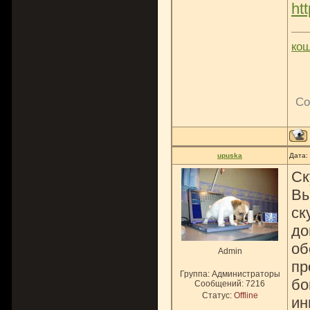
ht
ко
Со
upuska
Дата:
Ск
Вы
ск
до
об
Admin
пр
Группа: Администраторы
бо
Сообщений:
7216
Статус:
Offline
ин