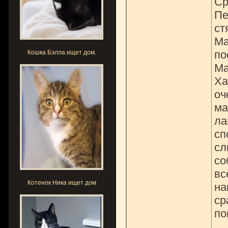
Ср
Пе
ст
Ма
по
Кошка Бэлла ищет дом.
Ма
Ха
оч
ма
ла
сп
сл
со
вс
Котенок Ника ищет дом
на
ср
по