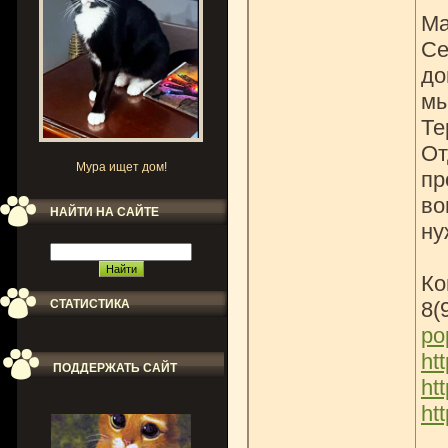
Ма
Се
до
мы
Те
От
Мура ищет дом!
пр
во
НАЙТИ НА САЙТЕ
ну
Ко
СТАТИСТИКА
8(
po
ht
ПОДДЕРЖАТЬ САЙТ
ht
ht