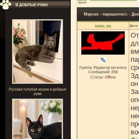
- Дома!
В ДОБРЫЕ РУКИ!
Марсик - парашютист. - До
poplar_me
Дата:
От
дл
вм
па
ср
Группа: Редактор каталога
Сообщений:
858
Зд
Статус:
Offline
он
Русская голубая кошка в добрые
За
руки
оп
не
не
пр
во