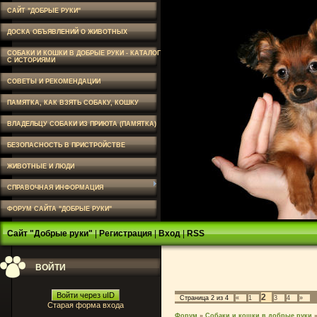
САЙТ "ДОБРЫЕ РУКИ"
ДОСКА ОБЪЯВЛЕНИЙ О ЖИВОТНЫХ
СОБАКИ И КОШКИ В ДОБРЫЕ РУКИ - КАТАЛОГ
С ИСТОРИЯМИ
СОВЕТЫ И РЕКОМЕНДАЦИИ
ПАМЯТКА, КАК ВЗЯТЬ СОБАКУ, КОШКУ
ВЛАДЕЛЬЦУ СОБАКИ ИЗ ПРИЮТА (ПАМЯТКА)
БЕЗОПАСНОСТЬ В ПРИСТРОЙСТВЕ
ЖИВОТНЫЕ И ЛЮДИ
СПРАВОЧНАЯ ИНФОРМАЦИЯ
ФОРУМ САЙТА "ДОБРЫЕ РУКИ"
Сайт "Добрые руки"
|
Регистрация
|
Вход
|
RSS
ВОЙТИ
Войти через uID
2
Страница
2
из
4
«
1
3
4
»
Старая форма входа
Форум
»
Собаки и кошки в добрые руки