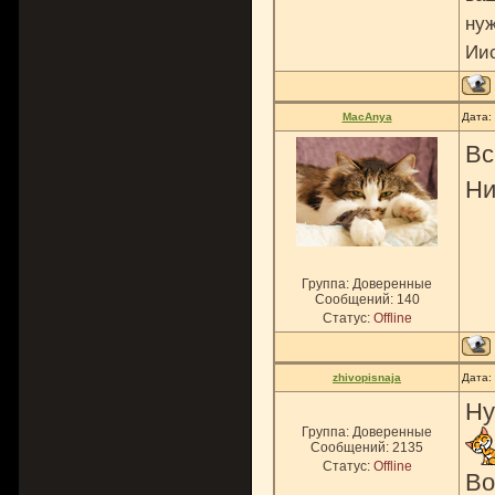
нуж
Ии
MacAnya
Дата:
Вс
Ни
Группа: Доверенные
Сообщений:
140
Статус:
Offline
zhivopisnaja
Дата:
Ну
Группа: Доверенные
Сообщений:
2135
Статус:
Offline
Во