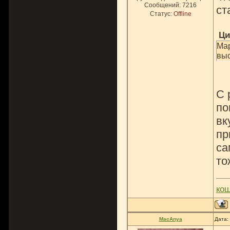
Сообщений:
7216
ст
Статус:
Offline
Ци
Мар
выс
С 
по
вк
пр
са
то
ко
MacAnya
Дата: