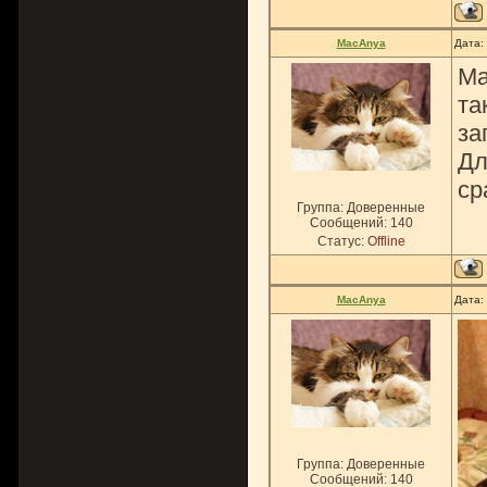
MacAnya
Дата:
Ма
та
за
Дл
ср
Группа: Доверенные
Сообщений:
140
Статус:
Offline
MacAnya
Дата:
Группа: Доверенные
Сообщений:
140