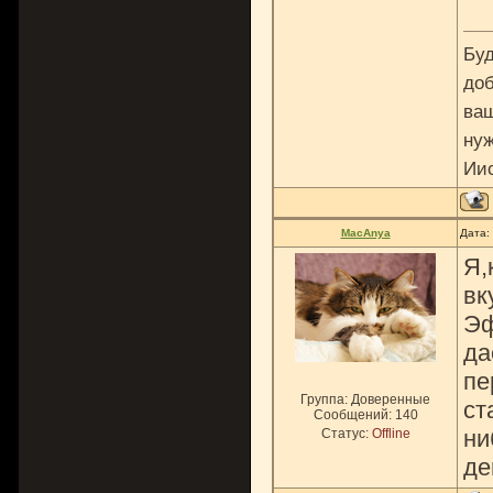
Буд
доб
ваш
нуж
Ии
MacAnya
Дата:
Я,
вк
Эф
да
пе
Группа: Доверенные
ст
Сообщений:
140
ни
Статус:
Offline
де