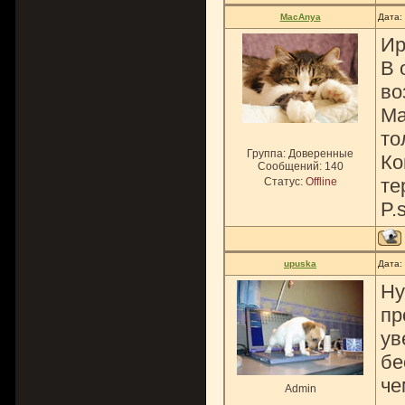
MacAnya
Дата:
Ир
В 
во
Ма
то
Группа: Доверенные
Ко
Сообщений:
140
те
Статус:
Offline
P.
upuska
Дата:
Ну
пр
ув
бе
че
Admin