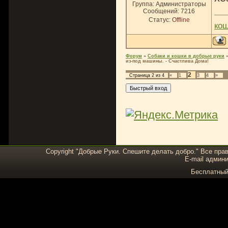
Группа: Администраторы
Сообщений:
7216
Статус:
Offline
ко
Форум
»
Собаки и кошки в добрые руки
из-под машины. - Счастлива Дома!
2
Страница
2
из
4
«
1
3
4
»
Copyright "Добрые Руки. Спешите делать добро." Все пра
E-mail админи
Бесплатны