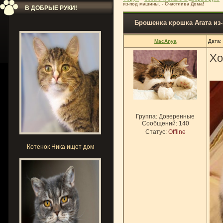
из-под машины. - Счастлива Дома!
В ДОБРЫЕ РУКИ!
Брошенка крошка Агата из
MacAnya
Дата:
Хо
Группа: Доверенные
Сообщений:
140
Статус:
Offline
Котенок Ника ищет дом