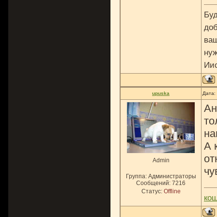
Буд
доб
ваш
нуж
Ии
upuska
Дата:
Ан
то
на
А 
от
Admin
чу
Группа: Администраторы
Сообщений:
7216
Статус:
Offline
ко