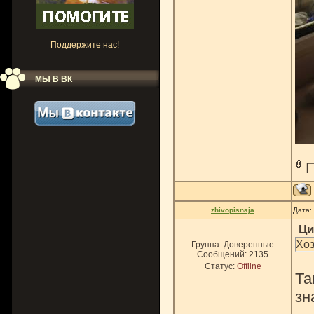
Поддержите нас!
МЫ В ВК
zhivopisnaja
Дата:
Ци
Хоз
Группа: Доверенные
Сообщений:
2135
Статус:
Offline
Та
зн