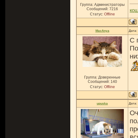
Группа: Администраторы
Сообщений:
7216
ко
Статус:
Offline
MacAnya
Дата:
C 
По
ни
Группа: Доверенные
Сообщений:
140
Статус:
Offline
upuska
Дата:
Оч
по
пр
вс