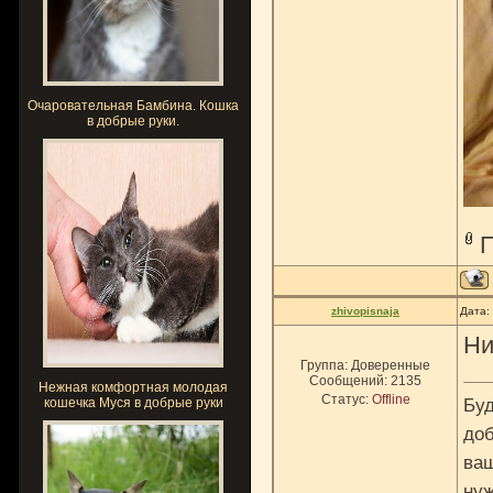
Очаровательная Бамбина. Кошка
в добрые руки.
zhivopisnaja
Дата:
Ни
Группа: Доверенные
Сообщений:
2135
Нежная комфортная молодая
Статус:
Offline
кошечка Муся в добрые руки
Буд
доб
ваш
нуж