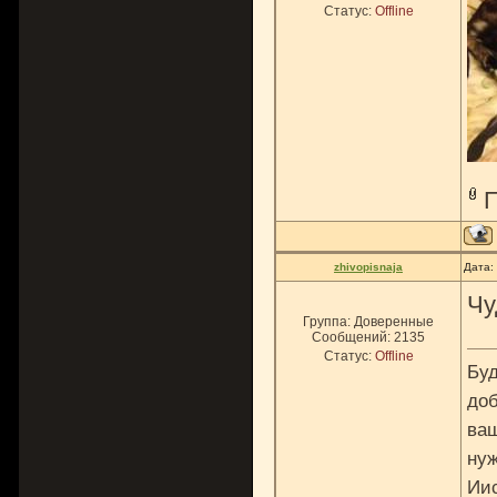
Статус:
Offline
zhivopisnaja
Дата:
Чу
Группа: Доверенные
Сообщений:
2135
Статус:
Offline
Буд
доб
ваш
нуж
Ии