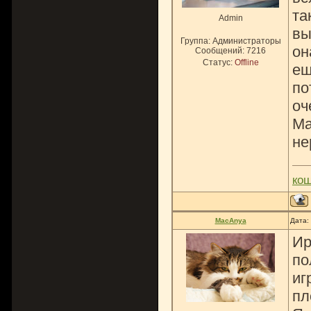
та
Admin
вы
Группа: Администраторы
он
Сообщений:
7216
Статус:
Offline
ещ
по
оч
Ма
не
ко
MacAnya
Дата:
Ир
по
иг
пл