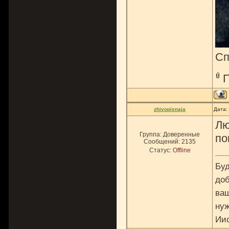
Сп
zhivopisnaja
Дата:
Лю
Группа: Доверенные
по
Сообщений:
2135
Статус:
Offline
Буд
доб
ваш
нуж
Ии