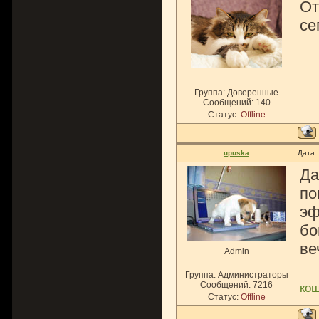
От
се
Группа: Доверенные
Сообщений:
140
Статус:
Offline
upuska
Дата:
Да
по
эф
бо
ве
Admin
Группа: Администраторы
Сообщений:
7216
ко
Статус:
Offline