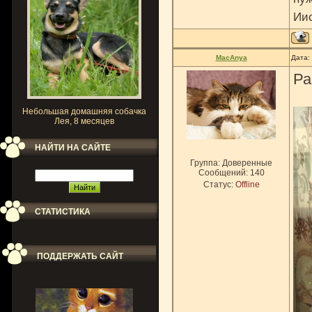
Ии
MacAnya
Дата:
Ра
Небольшая домашняя собачка
Лея, 8 месяцев
НАЙТИ НА САЙТЕ
Группа: Доверенные
Сообщений:
140
Статус:
Offline
СТАТИСТИКА
ПОДДЕРЖАТЬ САЙТ