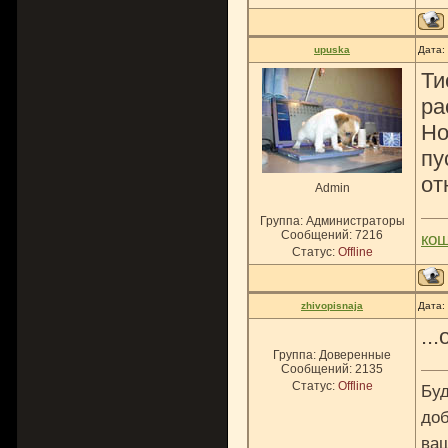
upuska
Дата:
Ти
ра
Но
пу
от
Admin
Группа: Администраторы
Сообщений:
7216
ко
Статус:
Offline
zhivopisnaja
Дата:
..
Группа: Доверенные
Сообщений:
2135
Статус:
Offline
Буд
доб
ваш