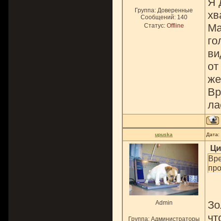
Я 
Группа: Доверенные
хв
Сообщений:
140
Ма
Статус:
Offline
го
ви
от
же
Вр
ла
upuska
Дата:
Ци
Вре
про
Зо
Admin
чт
Группа: Администраторы