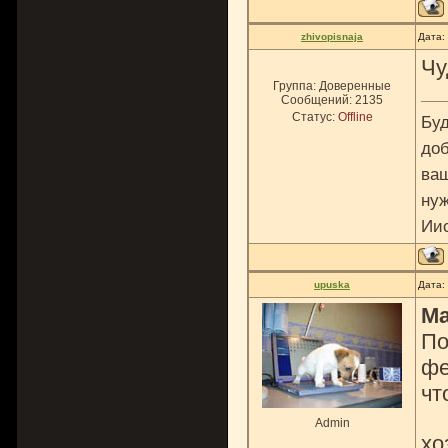
zhivopisnaja
Дата:
Чу
Группа: Доверенные
Сообщений:
2135
Статус:
Offline
Буд
доб
ваш
нуж
Ии
upuska
Дата:
M
По
фе
чт
Admin
хо