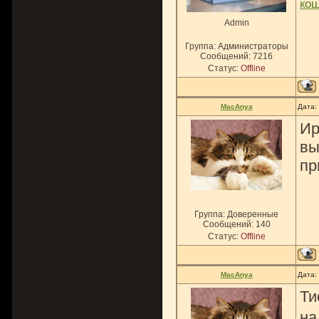
ко
Admin
Группа: Администраторы
Сообщений:
7216
Статус:
Offline
MacAnya
Дата:
Ир
вы
пр
Группа: Доверенные
Сообщений:
140
Статус:
Offline
MacAnya
Дата:
Ти
на