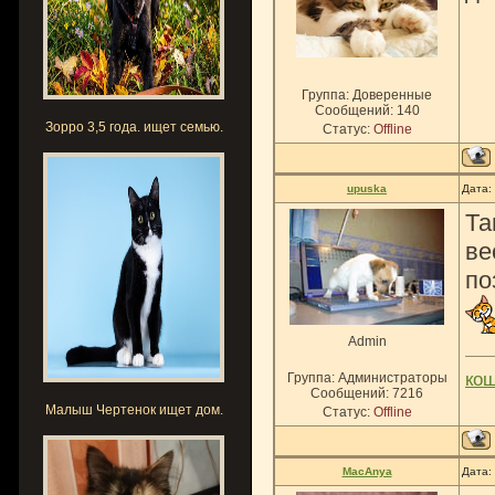
Группа: Доверенные
Сообщений:
140
Зорро 3,5 года. ищет семью.
Статус:
Offline
upuska
Дата:
Та
ве
по
Admin
ко
Группа: Администраторы
Сообщений:
7216
Малыш Чертенок ищет дом.
Статус:
Offline
MacAnya
Дата: