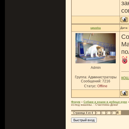
за
со
upuska
Дата:
Со
Ма
по
Admin
ко
Группа: Администраторы
Сообщений:
7216
Статус:
Offline
Форум
»
Собаки и кошки в добрые руки
из-под машины. - Счастлива Дома!
4
Страница
4
из
4
«
1
2
3