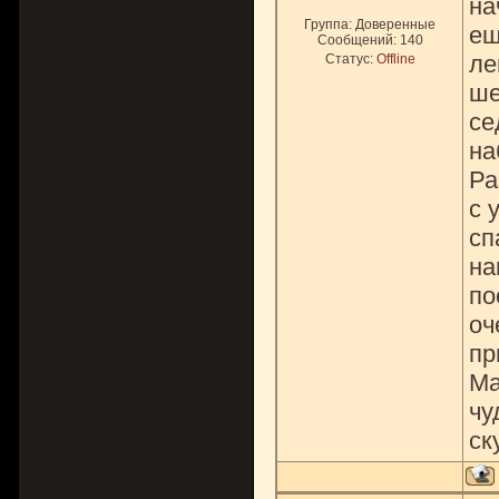
на
Группа: Доверенные
ещ
Сообщений:
140
ле
Статус:
Offline
ше
се
на
Ра
с 
сп
на
по
оч
пр
Ма
чу
ск