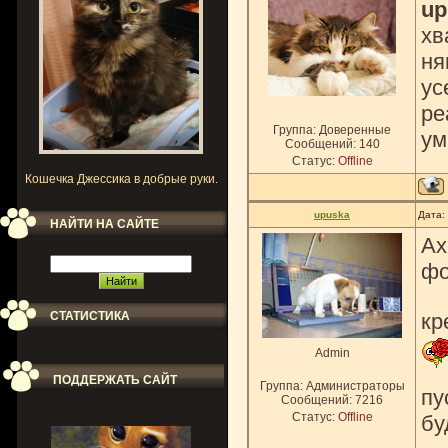
up
хв
ня
ус
ре
Группа: Доверенные
ум
Сообщений:
140
Статус:
Offline
Кошечка Джессика в добрые руки.
upuska
Дата:
НАЙТИ НА САЙТЕ
Ах
фо
СТАТИСТИКА
кр
Admin
ПОДДЕРЖАТЬ САЙТ
Группа: Администраторы
пу
Сообщений:
7216
Статус:
Offline
бу