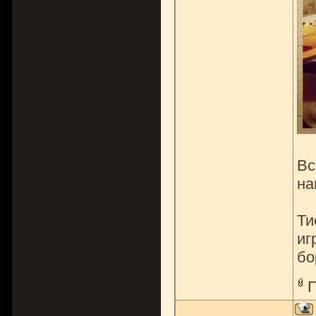
Вс
на
Ти
иг
бо