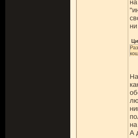
на
"и
св
ни
Ци
Раз
кош
На
ка
об
лю
ни
по
на
А 