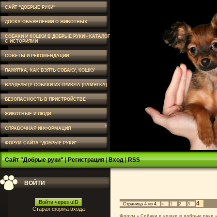
САЙТ "ДОБРЫЕ РУКИ"
ДОСКА ОБЪЯВЛЕНИЙ О ЖИВОТНЫХ
СОБАКИ И КОШКИ В ДОБРЫЕ РУКИ - КАТАЛОГ
С ИСТОРИЯМИ
СОВЕТЫ И РЕКОМЕНДАЦИИ
ПАМЯТКА, КАК ВЗЯТЬ СОБАКУ, КОШКУ
ВЛАДЕЛЬЦУ СОБАКИ ИЗ ПРИЮТА (ПАМЯТКА)
БЕЗОПАСНОСТЬ В ПРИСТРОЙСТВЕ
ЖИВОТНЫЕ И ЛЮДИ
СПРАВОЧНАЯ ИНФОРМАЦИЯ
ФОРУМ САЙТА "ДОБРЫЕ РУКИ"
Сайт "Добрые руки"
|
Регистрация
|
Вход
|
RSS
ВОЙТИ
Войти через uID
4
Страница
4
из
4
«
1
2
3
Старая форма входа
Форум
»
Собаки и кошки в добрые руки