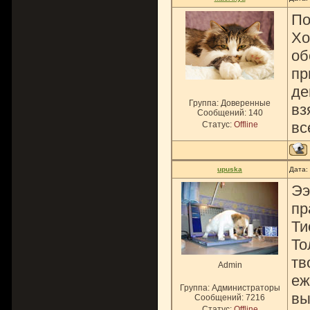
По
Хо
об
пр
де
Группа: Доверенные
вз
Сообщений:
140
все
Статус:
Offline
upuska
Дата:
Ээ
пр
Ти
То
тв
Admin
еж
Группа: Администраторы
вы
Сообщений:
7216
Статус:
Offline