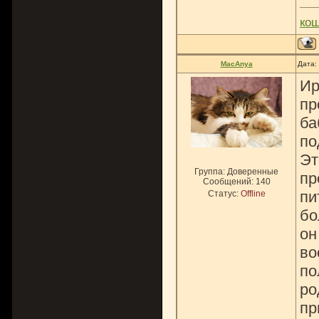
ко
MacAnya
Дата:
Ир
пр
ба
по
Эт
Группа: Доверенные
пр
Сообщений:
140
пи
Статус:
Offline
бо
он
во
по
ро
пр