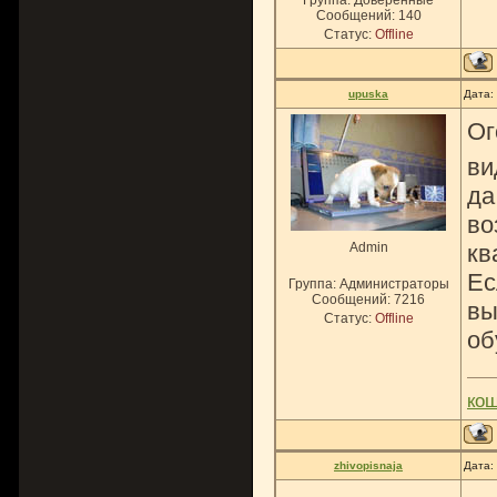
Группа: Доверенные
Сообщений:
140
Статус:
Offline
upuska
Дата:
Ог
ви
да
во
Admin
кв
Ес
Группа: Администраторы
Сообщений:
7216
вы
Статус:
Offline
об
ко
zhivopisnaja
Дата: