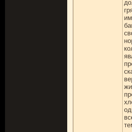
до
гр
им
ба
св
но
ко
яв
пр
ск
ве
жи
пр
хл
од
вс
те