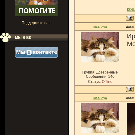
ко
Поддержите нас!
MacAnya
Дата:
Ир
МЫ В ВК
Мо
Группа: Доверенные
Сообщений:
140
Статус:
Offline
MacAnya
Дата: