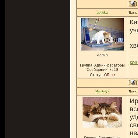
upuska
Дата:
Ка
уч
хв
Admin
ко
Группа: Администраторы
Сообщений:
7216
Статус:
Offline
MacAnya
Дата:
Ир
вс
уд
св
не