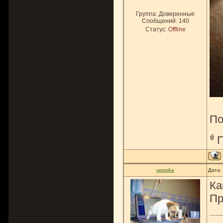
Группа: Доверенные
Сообщений:
140
Статус:
Offline
По
upuska
Дата:
Ка
Пр