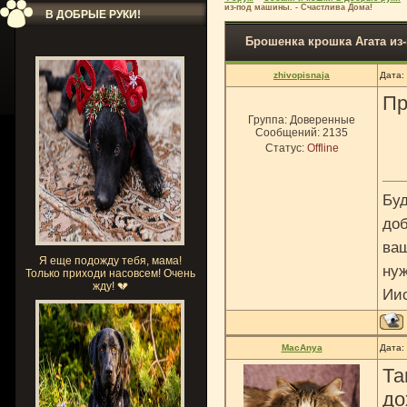
из-под машины. - Счастлива Дома!
В ДОБРЫЕ РУКИ!
Брошенка крошка Агата из
zhivopisnaja
Дата:
Пр
Группа: Доверенные
Сообщений:
2135
Статус:
Offline
Буд
доб
ваш
Я еще подожду тебя, мама!
нуж
Только приходи насовсем! Очень
жду! 💔
Ии
MacAnya
Дата:
Та
до