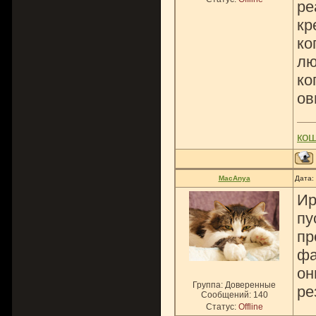
ре
кр
ко
лю
ко
ов
ко
MacAnya
Дата:
Ир
пу
пр
фа
он
Группа: Доверенные
ре
Сообщений:
140
Статус:
Offline