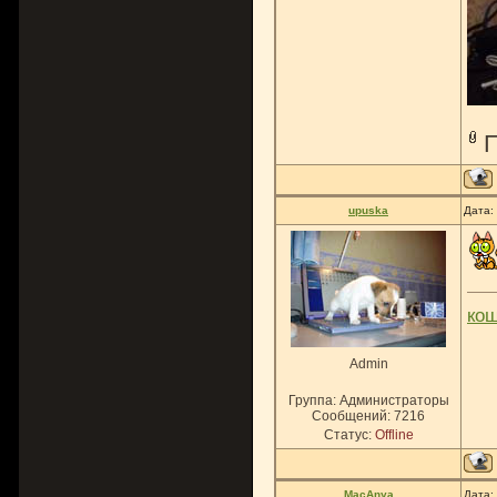
upuska
Дата:
ко
Admin
Группа: Администраторы
Сообщений:
7216
Статус:
Offline
MacAnya
Дата: