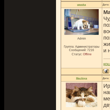
upuska
Дата:
M
Чу
по
во
по
Admin
жи
Группа: Администраторы
и 
Сообщений:
7216
Статус:
Offline
ко
MacAnya
Дата:
Ир
на
ме
дв