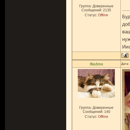
Группа: Доверенные
Сообщений:
2135
Статус:
Offline
Буд
доб
ваш
нуж
Ии
MacAnya
Дата:
Группа: Доверенные
Сообщений:
140
Статус:
Offline