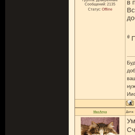
Группа: Доверенные
в 
Сообщений:
2135
Вс
Статус:
Offline
до
Буд
доб
ваш
нуж
Ии
MacAnya
Дата:
Ум
Сч