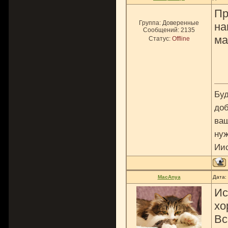
Пр
Группа: Доверенные
на
Сообщений:
2135
ма
Статус:
Offline
Буд
доб
ваш
нуж
Ии
MacAnya
Дата:
Ис
хо
Вс