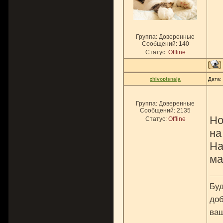
Группа: Доверенные
Сообщений:
140
Статус:
Offline
zhivopisnaja
Дата:
Группа: Доверенные
Сообщений:
2135
Но
Статус:
Offline
на
На
ма
Буд
доб
ваш