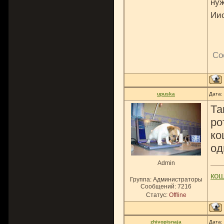
нуж
Ии
Со
upuska
Дата:
Та
ро
ко
од
Admin
ко
Группа: Администраторы
Сообщений:
7216
Статус:
Offline
zhivopisnaja
Дата: