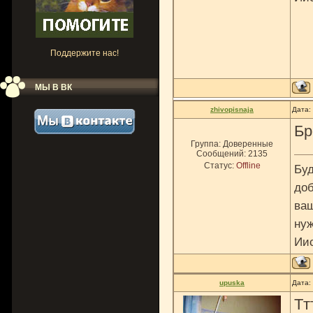
Поддержите нас!
МЫ В ВК
zhivopisnaja
Дата:
Бр
Группа: Доверенные
Сообщений:
2135
Статус:
Offline
Буд
доб
ваш
нуж
Ии
upuska
Дата:
Ттт