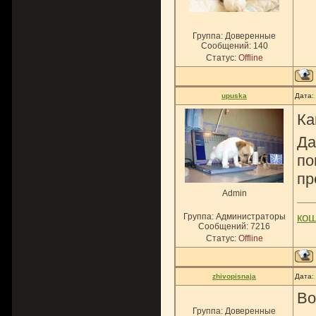
Группа: Доверенные
Сообщений:
140
Статус:
Offline
upuska
Дата:
Ка
Да
по
пр
Admin
ко
Группа: Администраторы
Сообщений:
7216
Статус:
Offline
zhivopisnaja
Дата:
Во
Группа: Доверенные