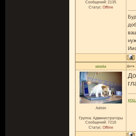
Сообщений:
2135
Статус:
Offline
Буд
доб
ваш
нуж
Ии
upuska
Дата:
До
гл
ко
Admin
Группа: Администраторы
Сообщений:
7216
Статус:
Offline