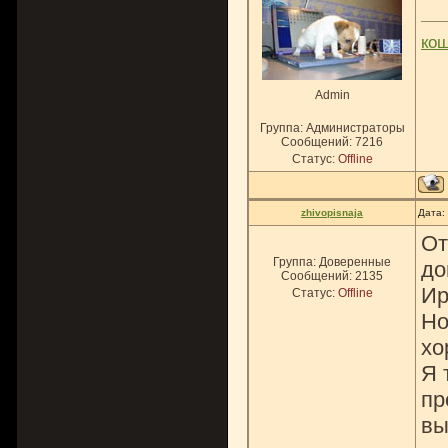
ко
Admin
Группа: Администраторы
Сообщений:
7216
Статус:
Offline
zhivopisnaja
Дата:
От
Группа: Доверенные
до
Сообщений:
2135
Ир
Статус:
Offline
Но
хо
Я 
пр
вы