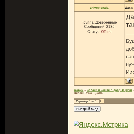
zhivopisnaja
Дата:
Да
Группа: Доверенные
та
Сообщений:
2135
Статус:
Offline
Буд
доб
ваш
нуж
Ии
Форум
»
Собаки и кошки в добрые руки
милая Ночка. - Дома!
1
Страница
1
из
1