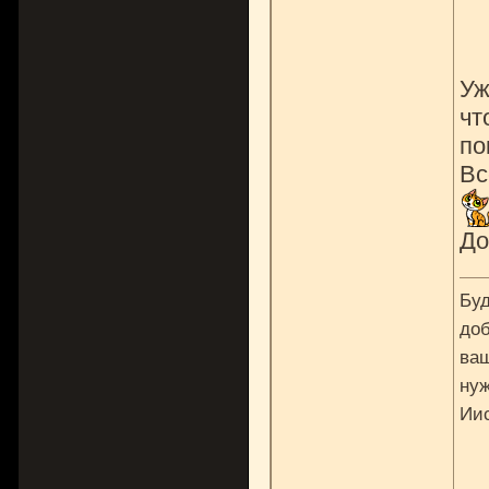
Уж
чт
по
Вс
До
Буд
доб
ваш
нуж
Ии