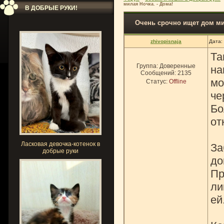
милая Ночка. - Дома!
В ДОБРЫЕ РУКИ!
Очень срочно ищет дом ми
zhivopisnaja
Дата:
Та
Группа: Доверенные
на
Сообщений:
2135
мо
Статус:
Offline
че
Бо
от
Ласковая девочка-котенок в
За
добрые руки
до
Пр
ли
ей