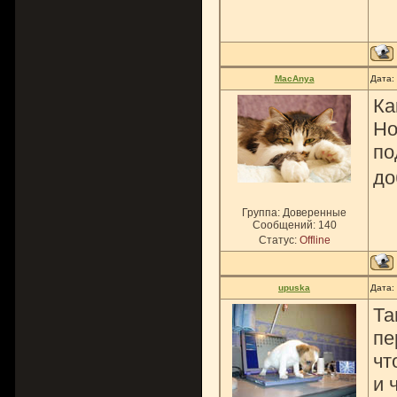
MacAnya
Дата:
Ка
Но
по
до
Группа: Доверенные
Сообщений:
140
Статус:
Offline
upuska
Дата:
Та
пе
чт
и 