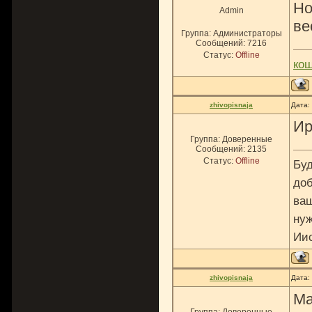
Но
Admin
ве
Группа: Администраторы
Сообщений:
7216
Статус:
Offline
ко
zhivopisnaja
Дата:
Ир
Группа: Доверенные
Сообщений:
2135
Статус:
Offline
Буд
доб
ваш
нуж
Ии
zhivopisnaja
Дата:
Ма