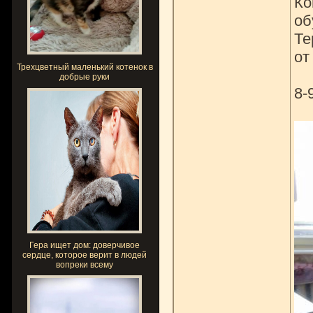
Ко
об
Те
от
Трехцветный маленький котенок в
добрые руки
8-
Гера ищет дом: доверчивое
сердце, которое верит в людей
вопреки всему