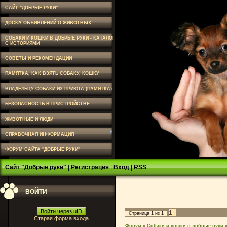
САЙТ "ДОБРЫЕ РУКИ"
ДОСКА ОБЪЯВЛЕНИЙ О ЖИВОТНЫХ
СОБАКИ И КОШКИ В ДОБРЫЕ РУКИ - КАТАЛОГ
С ИСТОРИЯМИ
СОВЕТЫ И РЕКОМЕНДАЦИИ
ПАМЯТКА, КАК ВЗЯТЬ СОБАКУ, КОШКУ
ВЛАДЕЛЬЦУ СОБАКИ ИЗ ПРИЮТА (ПАМЯТКА)
БЕЗОПАСНОСТЬ В ПРИСТРОЙСТВЕ
ЖИВОТНЫЕ И ЛЮДИ
СПРАВОЧНАЯ ИНФОРМАЦИЯ
ФОРУМ САЙТА "ДОБРЫЕ РУКИ"
Сайт "Добрые руки"
|
Регистрация
|
Вход
|
RSS
ВОЙТИ
Войти через uID
1
Страница
1
из
1
Старая форма входа
Форум
»
Собаки и кошки в добрые руки