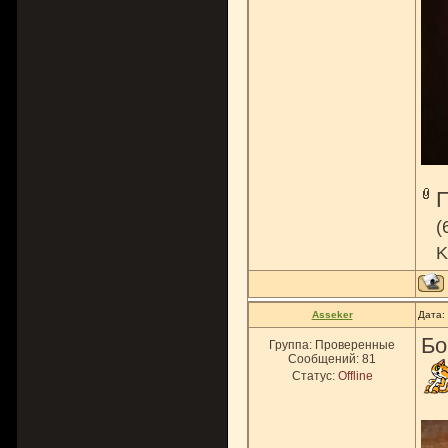
(
K
Asseker
Дата:
Бо
Группа: Проверенные
Сообщений:
81
Статус:
Offline