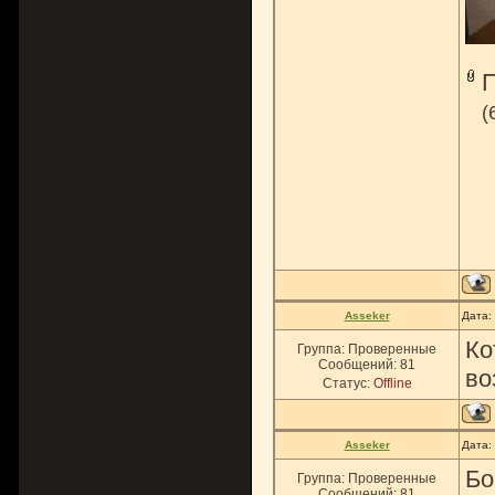
(
Asseker
Дата:
Ко
Группа: Проверенные
Сообщений:
81
во
Статус:
Offline
Asseker
Дата:
Бо
Группа: Проверенные
Сообщений:
81