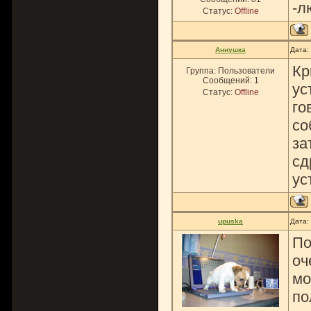
-л
Статус:
Offline
Аннушка
Дата:
Кр
Группа: Пользователи
Сообщений:
1
ус
Статус:
Offline
го
со
за
сд
ус
upuska
Дата:
По
оч
мо
по