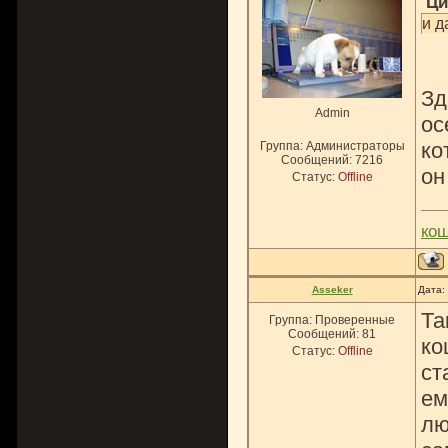
Ци
и д
Зд
Admin
ос
ко
Группа: Администраторы
Сообщений:
7216
он
Статус:
Offline
ко
Asseker
Дата:
Та
Группа: Проверенные
Сообщений:
81
ко
Статус:
Offline
ст
ем
лю