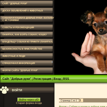
САЙТ "ДОБРЫЕ РУКИ"
ДОСКА ОБЪЯВЛЕНИЙ О ЖИВОТНЫХ
СОБАКИ И КОШКИ В ДОБРЫЕ РУКИ - КАТАЛОГ
С ИСТОРИЯМИ
СОВЕТЫ И РЕКОМЕНДАЦИИ
ПАМЯТКА, КАК ВЗЯТЬ СОБАКУ, КОШКУ
ВЛАДЕЛЬЦУ СОБАКИ ИЗ ПРИЮТА (ПАМЯТКА)
БЕЗОПАСНОСТЬ В ПРИСТРОЙСТВЕ
ЖИВОТНЫЕ И ЛЮДИ
СПРАВОЧНАЯ ИНФОРМАЦИЯ
ФОРУМ САЙТА "ДОБРЫЕ РУКИ"
Сайт "Добрые руки"
|
Регистрация
|
Вход
|
RSS
ВОЙТИ
Войти через uID
1
Страница
1
из
1
Старая форма входа
Форум
»
Собаки и кошки в добрые руки