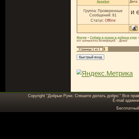
Asseker
Дата:
и 
Группа: Проверенные
Сообщений:
81
Статус:
Offline
Форум
»
Собаки и кошки в добрые руки
кот шиншилла Бонифаций. - Дома!
1
Страница
1
из
1
Copyright "Добрые Руки. Спешите делать добро." Все пра
E-mail админи
Бесплатны