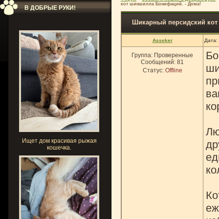
кот шиншилла Бонифаций. - Дома!
В ДОБРЫЕ РУКИ!
Шикарный персидский кот
Asseker
Дата:
Бо
Группа: Проверенные
Сообщений:
81
ши
Статус:
Offline
пр
ва
ко
Лю
Ищет дом красивая рыжая
др
кошечка.
ед
ко
Ко
еж