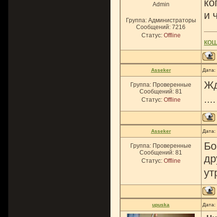
ко
Admin
и 
Группа: Администраторы
Сообщений:
7216
Статус:
Offline
ко
Asseker
Дата:
Жд
Группа: Проверенные
Сообщений:
81
...
Статус:
Offline
Asseker
Дата:
Бо
Группа: Проверенные
Сообщений:
81
др
Статус:
Offline
ут
upuska
Дата: