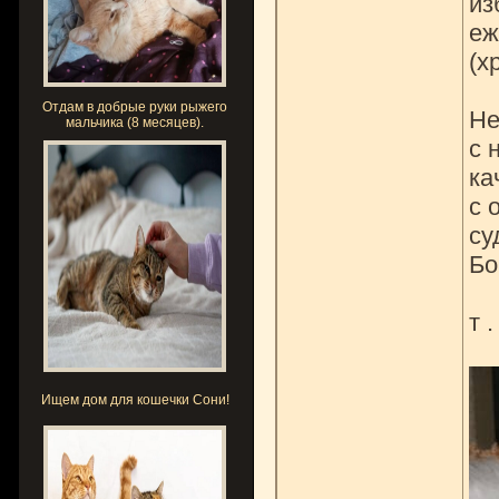
из
еж
(х
Отдам в добрые руки рыжего
Не
мальчика (8 месяцев).
с 
ка
с 
су
Бо
т 
Ищем дом для кошечки Сони!