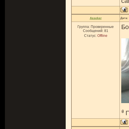
са
Asseker
Дата:
Бо
Группа: Проверенные
Сообщений:
81
Статус:
Offline