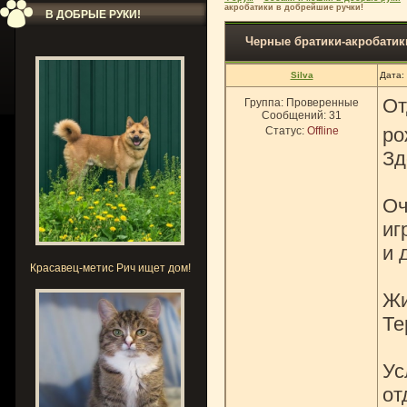
акробатики в добрейшие ручки!
В ДОБРЫЕ РУКИ!
Черные братики-акробатик
Silva
Дата:
От
Группа: Проверенные
Сообщений:
31
ро
Статус:
Offline
Зд
Оч
иг
и 
Красавец-метис Рич ищет дом!
Жи
Те
Ус
от