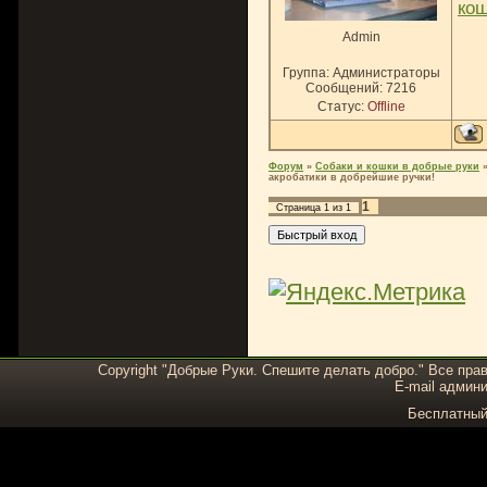
ко
Admin
Группа: Администраторы
Сообщений:
7216
Статус:
Offline
Форум
»
Собаки и кошки в добрые руки
акробатики в добрейшие ручки!
1
Страница
1
из
1
Copyright "Добрые Руки. Спешите делать добро." Все пра
E-mail админи
Бесплатны