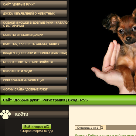
САЙТ "ДОБРЫЕ РУКИ"
ДОСКА ОБЪЯВЛЕНИЙ О ЖИВОТНЫХ
СОБАКИ И КОШКИ В ДОБРЫЕ РУКИ - КАТАЛОГ
С ИСТОРИЯМИ
СОВЕТЫ И РЕКОМЕНДАЦИИ
ПАМЯТКА, КАК ВЗЯТЬ СОБАКУ, КОШКУ
ВЛАДЕЛЬЦУ СОБАКИ ИЗ ПРИЮТА (ПАМЯТКА)
БЕЗОПАСНОСТЬ В ПРИСТРОЙСТВЕ
ЖИВОТНЫЕ И ЛЮДИ
СПРАВОЧНАЯ ИНФОРМАЦИЯ
ФОРУМ САЙТА "ДОБРЫЕ РУКИ"
Сайт "Добрые руки"
|
Регистрация
|
Вход
|
RSS
ВОЙТИ
Войти через uID
1
Страница
1
из
1
Старая форма входа
Форум
»
Собаки и кошки в добрые руки