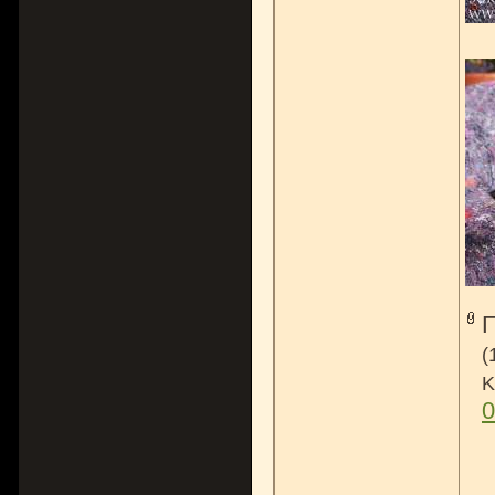
(
K
0