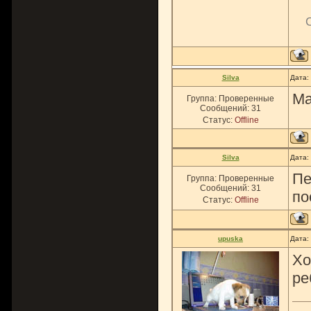
Silva
Дата:
Ма
Группа: Проверенные
Сообщений:
31
Статус:
Offline
Silva
Дата:
Пе
Группа: Проверенные
Сообщений:
31
по
Статус:
Offline
upuska
Дата:
Хо
ре