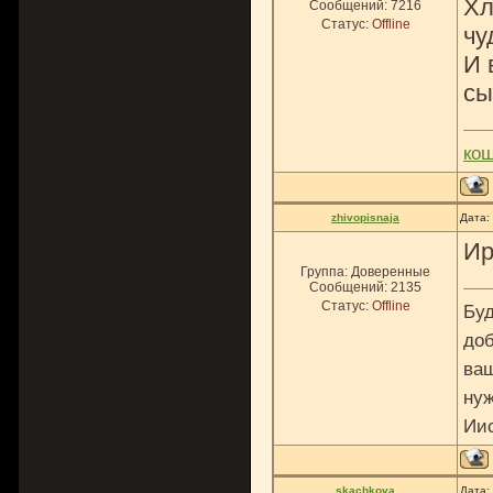
Хл
Сообщений:
7216
Статус:
Offline
чу
И 
сы
ко
zhivopisnaja
Дата:
Ир
Группа: Доверенные
Сообщений:
2135
Статус:
Offline
Буд
доб
ваш
нуж
Ии
skachkova
Дата: