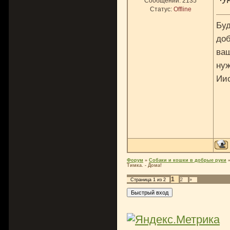
Сообщений:
2135
Статус:
Offline
Буд
доб
ваш
нуж
Ии
Форум
»
Собаки и кошки в добрые руки
Тимка. - Дома!
1
Страница
1
из
2
2
»