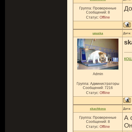
До
Группа: Проверенные
Сообщений:
8
Статус:
Offline
upuska
Дата:
sk
ко
Admin
Группа: Администраторы
Сообщений:
7216
Статус:
Offline
skachkova
Дата:
А 
Группа: Проверенные
Сообщений:
8
Он
Статус:
Offline