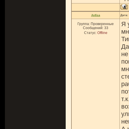
Anfisa
Дата:
Я 
Группа: Проверенные
Сообщений:
33
мн
Статус:
Offline
Ти
Да
не
по
мн
ст
ра
по
т.
во
ул
не
А 