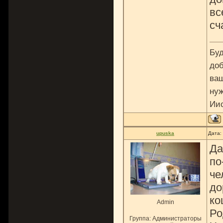
вс
сч
Буд
доб
ваш
нуж
Ии
upuska
Дата:
Да
по
че
до
ко
Admin
Ро
Группа: Администраторы