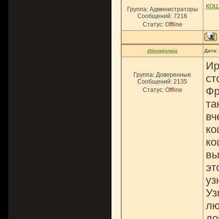
ко
Группа: Администраторы
Сообщений:
7216
Статус:
Offline
zhivopisnaja
Дата:
Ир
Группа: Доверенные
ст
Сообщений:
2135
Фр
Статус:
Offline
та
вч
ко
ко
вы
эт
уз
Уз
лю
до