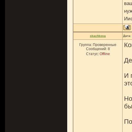
ваш
нуж
Ии
skachkova
Дата:
Ко
Группа: Проверенные
Сообщений:
8
Статус:
Offline
Де
И 
эт
Но
бы
По