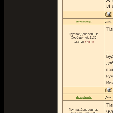
И 
zhivopisnaja
Дата:
Ти
Группа: Доверенные
Сообщений:
2135
Статус:
Offline
Буд
доб
ваш
нуж
Ии
zhivopisnaja
Дата:
Ти
Группа: Доверенные
чу