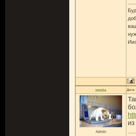
Буд
доб
ваш
нуж
Ии
upuska
Дата:
Та
бо
ht
из
Admin