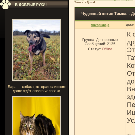
Тимка. - Дома!
В ДОБРЫЕ РУКИ!
Чудесный котик Тимка. - Д
zhivopisnaja
Дата:
К 
Группа: Доверенные
др
Сообщений:
2135
Эт
Статус:
Offline
Та
Ко
От
до
Бара — собака, которая слишком
Вн
долго ждёт своего человека
зд
Пе
Ищ
Ус