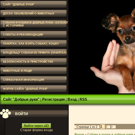
САЙТ "ДОБРЫЕ РУКИ"
ДОСКА ОБЪЯВЛЕНИЙ О ЖИВОТНЫХ
СОБАКИ И КОШКИ В ДОБРЫЕ РУКИ - КАТАЛОГ
С ИСТОРИЯМИ
СОВЕТЫ И РЕКОМЕНДАЦИИ
ПАМЯТКА, КАК ВЗЯТЬ СОБАКУ, КОШКУ
ВЛАДЕЛЬЦУ СОБАКИ ИЗ ПРИЮТА (ПАМЯТКА)
БЕЗОПАСНОСТЬ В ПРИСТРОЙСТВЕ
ЖИВОТНЫЕ И ЛЮДИ
СПРАВОЧНАЯ ИНФОРМАЦИЯ
ФОРУМ САЙТА "ДОБРЫЕ РУКИ"
Сайт "Добрые руки"
|
Регистрация
|
Вход
|
RSS
ВОЙТИ
Войти через uID
1
Страница
1
из
2
2
»
Старая форма входа
Форум
»
Собаки и кошки в добрые руки