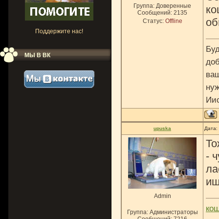
Группа: Доверенные
ко
Сообщений:
2135
об
Статус:
Offline
Поддержите нас!
Буд
МЫ В ВК
доб
ваш
нуж
Ии
upuska
Дата:
То
- 
ла
ищ
Admin
ко
Группа: Администраторы