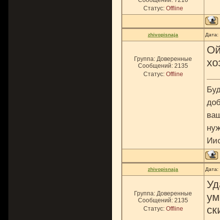
Сообщений:
7216
Статус:
Offline
zhivopisnaja
Дата:
Ой
Группа: Доверенные
хо
Сообщений:
2135
Статус:
Offline
Буд
доб
ваш
нуж
Ии
zhivopisnaja
Дата:
Уд
Группа: Доверенные
ум
Сообщений:
2135
ск
Статус:
Offline