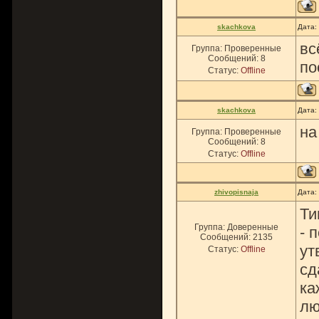
skachkova
Дата:
вс
Группа: Проверенные
Сообщений:
8
по
Статус:
Offline
skachkova
Дата:
на
Группа: Проверенные
Сообщений:
8
Статус:
Offline
zhivopisnaja
Дата:
Ти
Группа: Доверенные
- 
Сообщений:
2135
ут
Статус:
Offline
сд
ка
лю