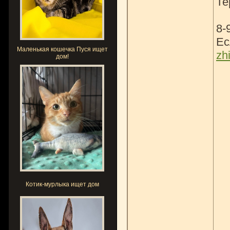
Те
8-
Ес
Маленькая кошечка Пуся ищет
zh
дом!
Котик-мурлыка ищет дом