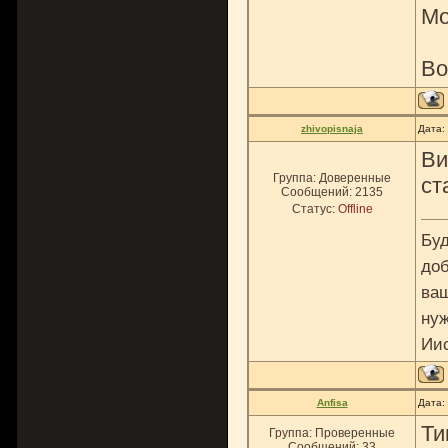
Мо
Во
zhivopisnaja
Дата:
Ви
Группа: Доверенные
ст
Сообщений:
2135
Статус:
Offline
Буд
доб
ваш
нуж
Ии
Anfisa
Дата:
Ти
Группа: Проверенные
Сообщений:
33