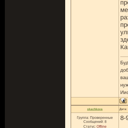
пр
ме
ра
пр
ул
зд
Ка
Буд
доб
ваш
нуж
Ии
skachkova
Дата:
8-
Группа: Проверенные
Сообщений:
8
Статус:
Offline