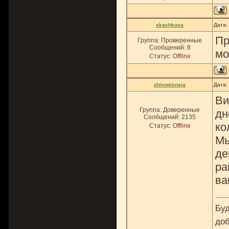
skachkova
Дата:
Пр
Группа: Проверенные
Сообщений:
8
мо
Статус:
Offline
zhivopisnaja
Дата:
Ви
Группа: Доверенные
дн
Сообщений:
2135
ко
Статус:
Offline
Мы
де
ра
ва
Буд
доб