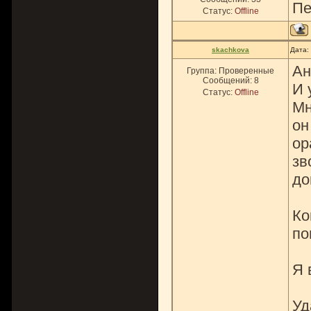
Пе
Статус:
Offline
skachkova
Дата:
Ан
Группа: Проверенные
Сообщений:
8
И 
Статус:
Offline
Мн
он
ор
зв
до
Ко
по
Я 
Уд