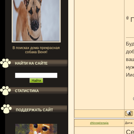
Буд
В поисках дома прекрасная
доб
собака Веня!
ваш
НАЙТИ НА САЙТЕ
нуж
Ии
СТАТИСТИКА
ПОДДЕРЖАТЬ САЙТ
zhivopisnaja
Дата:
Се